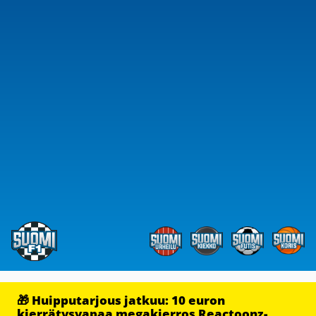
🎁 Huipputarjous jatkuu: 10 euron
kierrätysvapaa megakierros Reactoonz-