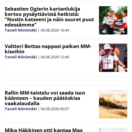
Sebastien Ogierin kartanlukija
kertoo pysäyttävistä hetkistä:
”Nostin katseeni ja näin suuret puut
edessämme”
Taneli Niinimäki
|
06.08.2026
16:44
Valtteri Bottas nappasi paikan MM-
kisoihin
Taneli Niinimäki
|
06.08.2026
12:49
Rallin MM-taistelu voi saada ison
käänteen – kauden päätöskisa
vaakalaudalla
Taneli Niinimäki
|
06.08.2026
00:07
Mika Häkkinen otti kantaa Max