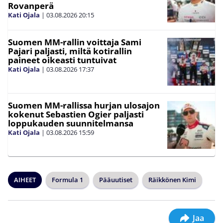
Rovanperä
Kati Ojala
|
03.08.2026
20:15
Suomen MM-rallin voittaja Sami
Pajari paljasti, miltä kotirallin
paineet oikeasti tuntuivat
Kati Ojala
|
03.08.2026
17:37
Suomen MM-rallissa hurjan ulosajon
kokenut Sebastien Ogier paljasti
loppukauden suunnitelmansa
Kati Ojala
|
03.08.2026
15:59
AIHEET
Formula 1
Pääuutiset
Räikkönen Kimi
Jaa