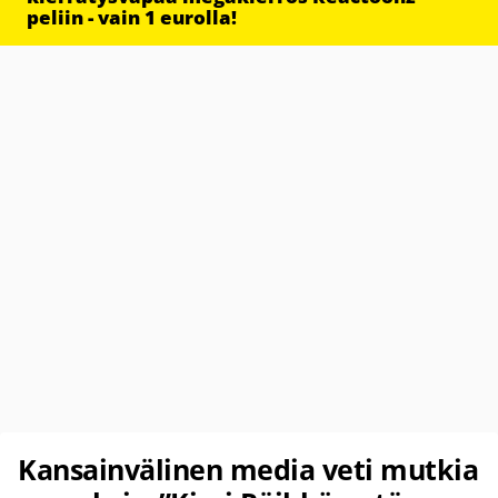
peliin - vain 1 eurolla!
Kansainvälinen media veti mutkia