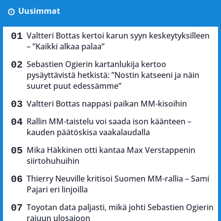
Uusimmat
Valtteri Bottas kertoi karun syyn keskeytyksilleen
– ”Kaikki alkaa palaa”
Sebastien Ogierin kartanlukija kertoo
pysäyttävistä hetkistä: ”Nostin katseeni ja näin
suuret puut edessämme”
Valtteri Bottas nappasi paikan MM-kisoihin
Rallin MM-taistelu voi saada ison käänteen –
kauden päätöskisa vaakalaudalla
Mika Häkkinen otti kantaa Max Verstappenin
siirtohuhuihin
Thierry Neuville kritisoi Suomen MM-rallia – Sami
Pajari eri linjoilla
Toyotan data paljasti, mikä johti Sebastien Ogierin
rajuun ulosajoon