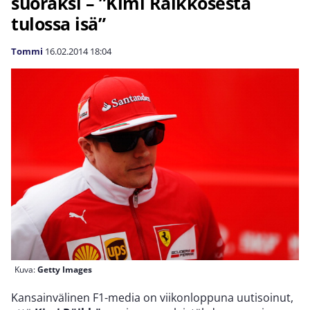
suoraksi – ”Kimi Räikkösestä
tulossa isä”
Tommi
16.02.2014
18:04
Kuva:
Getty Images
Kansainvälinen F1-media on viikonloppuna uutisoinut,