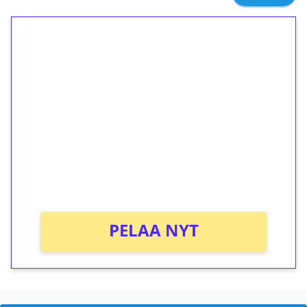
1€ = 10€ arvosta
ilmaiskierroksia ilman
kierrätystä!
Talleta 1€
Saat heti 50 ilmaiskierrosta Tuohi 1000 -
peliin (arvo 0,20€ per kierros)!
Ei kierrätysvaatimusta!
PELAA NYT