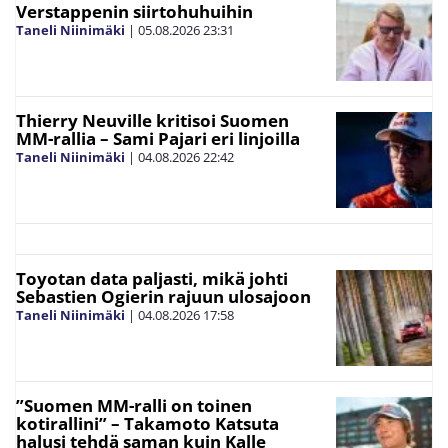
Verstappenin siirtohuhuihin
Taneli Niinimäki
|
05.08.2026
23:31
Thierry Neuville kritisoi Suomen
MM-rallia – Sami Pajari eri linjoilla
Taneli Niinimäki
|
04.08.2026
22:42
Toyotan data paljasti, mikä johti
Sebastien Ogierin rajuun ulosajoon
Taneli Niinimäki
|
04.08.2026
17:58
”Suomen MM-ralli on toinen
kotirallini” – Takamoto Katsuta
halusi tehdä saman kuin Kalle