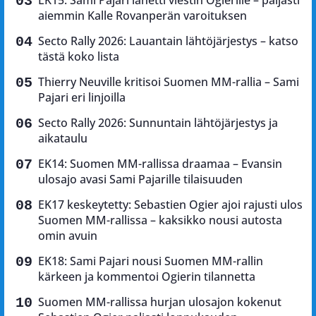
EK15: Sami Pajari lähetti viestin Ogierille – paljasti
aiemmin Kalle Rovanperän varoituksen
Secto Rally 2026: Lauantain lähtöjärjestys – katso
tästä koko lista
Thierry Neuville kritisoi Suomen MM-rallia – Sami
Pajari eri linjoilla
Secto Rally 2026: Sunnuntain lähtöjärjestys ja
aikataulu
EK14: Suomen MM-rallissa draamaa – Evansin
ulosajo avasi Sami Pajarille tilaisuuden
EK17 keskeytetty: Sebastien Ogier ajoi rajusti ulos
Suomen MM-rallissa – kaksikko nousi autosta
omin avuin
EK18: Sami Pajari nousi Suomen MM-rallin
kärkeen ja kommentoi Ogierin tilannetta
Suomen MM-rallissa hurjan ulosajon kokenut