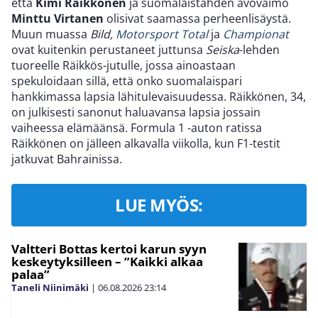
että
Kimi Räikkönen
ja suomalaistähden avovaimo
Minttu Virtanen
olisivat saamassa perheenlisäystä.
Muun muassa
Bild,
Motorsport Total
ja
Championat
ovat kuitenkin perustaneet juttunsa
Seiska
-lehden
tuoreelle Räikkös-jutulle, jossa ainoastaan
spekuloidaan sillä, että onko suomalaispari
hankkimassa lapsia lähitulevaisuudessa. Räikkönen, 34,
on julkisesti sanonut haluavansa lapsia jossain
vaiheessa elämäänsä. Formula 1 -auton ratissa
Räikkönen on jälleen alkavalla viikolla, kun F1-testit
jatkuvat Bahrainissa.
LUE MYÖS:
Valtteri Bottas kertoi karun syyn
keskeytyksilleen – ”Kaikki alkaa
palaa”
Taneli Niinimäki
|
06.08.2026
23:14