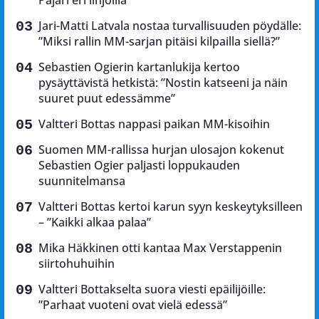
Pajari eri linjoilla
Jari-Matti Latvala nostaa turvallisuuden pöydälle:
”Miksi rallin MM-sarjan pitäisi kilpailla siellä?”
Sebastien Ogierin kartanlukija kertoo
pysäyttävistä hetkistä: ”Nostin katseeni ja näin
suuret puut edessämme”
Valtteri Bottas nappasi paikan MM-kisoihin
Suomen MM-rallissa hurjan ulosajon kokenut
Sebastien Ogier paljasti loppukauden
suunnitelmansa
Valtteri Bottas kertoi karun syyn keskeytyksilleen
– ”Kaikki alkaa palaa”
Mika Häkkinen otti kantaa Max Verstappenin
siirtohuhuihin
Valtteri Bottakselta suora viesti epäilijöille:
”Parhaat vuoteni ovat vielä edessä”