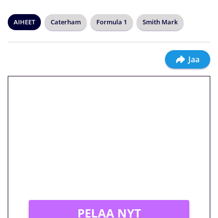
AIHEET
Caterham
Formula 1
Smith Mark
Jaa
🎁 Huipputarjous jatkuu: 10
euron kierrätysvapaa
megakierros Reactoonz-
peliin – vain 1 eurolla!
Peli: Reactoonz
Vain uusille asiakkaille!
PELAA NYT