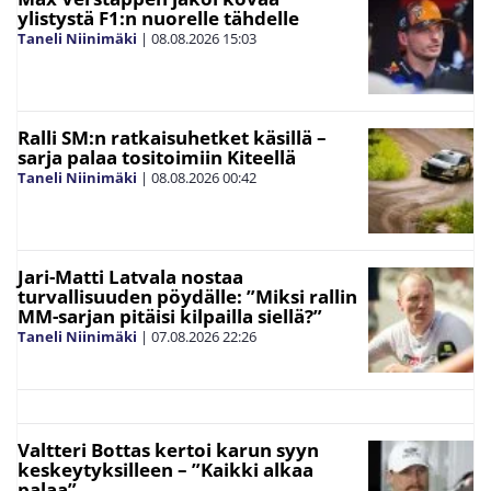
ylistystä F1:n nuorelle tähdelle
Taneli Niinimäki
|
08.08.2026
15:03
Ralli SM:n ratkaisuhetket käsillä –
sarja palaa tositoimiin Kiteellä
Taneli Niinimäki
|
08.08.2026
00:42
Jari-Matti Latvala nostaa
turvallisuuden pöydälle: ”Miksi rallin
MM-sarjan pitäisi kilpailla siellä?”
Taneli Niinimäki
|
07.08.2026
22:26
Valtteri Bottas kertoi karun syyn
keskeytyksilleen – ”Kaikki alkaa
palaa”