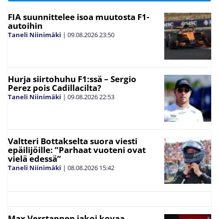
FIA suunnittelee isoa muutosta F1-
autoihin
Taneli Niinimäki
|
09.08.2026
23:50
Hurja siirtohuhu F1:ssä – Sergio
Perez pois Cadillacilta?
Taneli Niinimäki
|
09.08.2026
22:53
Valtteri Bottakselta suora viesti
epäilijöille: ”Parhaat vuoteni ovat
vielä edessä”
Taneli Niinimäki
|
08.08.2026
15:42
Max Verstappen jakoi kovaa