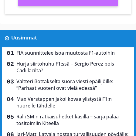
Uusimmat
FIA suunnittelee isoa muutosta F1-autoihin
Hurja siirtohuhu F1:ssä – Sergio Perez pois
Cadillacilta?
Valtteri Bottakselta suora viesti epäilijöille:
”Parhaat vuoteni ovat vielä edessä”
Max Verstappen jakoi kovaa ylistystä F1:n
nuorelle tähdelle
Ralli SM:n ratkaisuhetket käsillä – sarja palaa
tositoimiin Kiteellä
Jari-Matti Latvala nostaa turvallisuuden pöydälle: