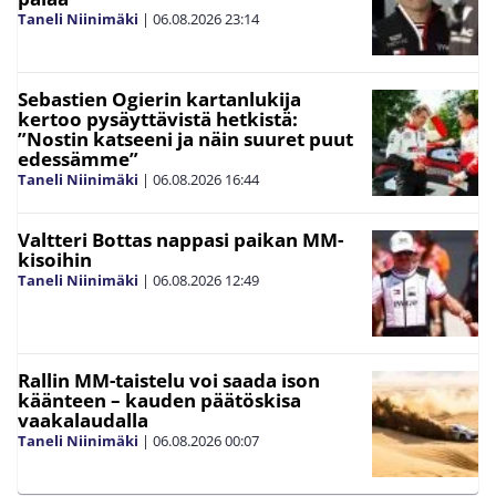
Taneli Niinimäki
|
06.08.2026
23:14
Sebastien Ogierin kartanlukija
kertoo pysäyttävistä hetkistä:
”Nostin katseeni ja näin suuret puut
edessämme”
Taneli Niinimäki
|
06.08.2026
16:44
Valtteri Bottas nappasi paikan MM-
kisoihin
Taneli Niinimäki
|
06.08.2026
12:49
Rallin MM-taistelu voi saada ison
käänteen – kauden päätöskisa
vaakalaudalla
Taneli Niinimäki
|
06.08.2026
00:07