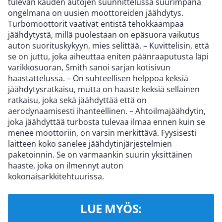
tulevan kauden autojen suunnittelussa suurimpana
ongelmana on uusien moottoreiden jäähdytys.
Turbomoottorit vaativat entistä tehokkaampaa
jäähdytystä, millä puolestaan on epäsuora vaikutus
auton suorituskykyyn, mies selittää. – Kuvittelisin, että
se on juttu, joka aiheuttaa eniten päänraaputusta läpi
varikkosuoran, Smith sanoi sarjan kotisivun
haastattelussa. – On suhteellisen helppoa keksiä
jäähdytysratkaisu, mutta on haaste keksiä sellainen
ratkaisu, joka sekä jäähdyttää että on
aerodynaamisesti ihanteellinen. – Ahtoilmajäähdytin,
joka jäähdyttää turbosta tulevaa ilmaa ennen kuin se
menee moottoriin, on varsin merkittävä. Fyysisesti
laitteen koko sanelee jäähdytinjärjestelmien
paketoinnin. Se on varmaankin suurin yksittäinen
haaste, joka on ilmennyt auton
kokonaisarkkitehtuurissa.
LUE MYÖS: