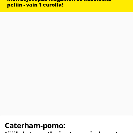
peliin - vain 1 eurolla!
Caterham-pomo: