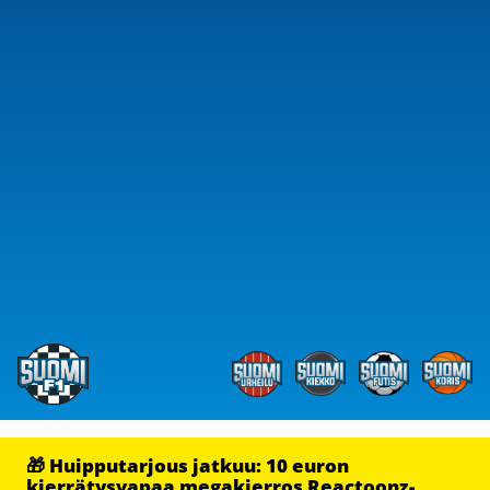
🎁 Huipputarjous jatkuu: 10 euron
kierrätysvapaa megakierros Reactoonz-