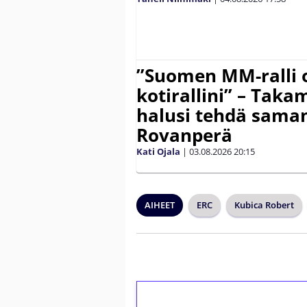
”Suomen MM-ralli 
kotirallini” – Tak
halusi tehdä saman
Rovanperä
Kati Ojala
|
03.08.2026
20:15
AIHEET
ERC
Kubica Robert