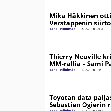
Mika Häkkinen ott
Verstappenin siirt
Taneli Niinimäki
|
05.08.2026
23:31
Thierry Neuville kr
MM-rallia – Sami Paj
Taneli Niinimäki
|
04.08.2026
22:42
Toyotan data paljas
Sebastien Ogierin 
Taneli Niinimäki
|
04.08.2026
17:58