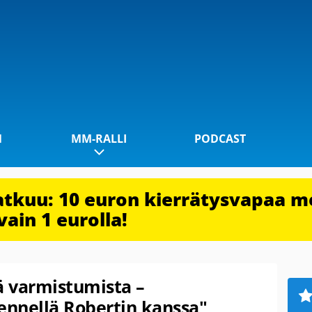
1
MM-RALLI
PODCAST
jatkuu: 10 euron kierrätysvapaa m
vain 1 eurolla!
ä varmistumista –
nnellä Robertin kanssa"