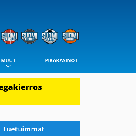
MUUT
PIKAKASINOT
egakierros
Luetuimmat