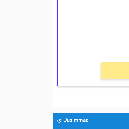
1€ = 10€ arvosta 
kierrätystä!
Talleta 1€
Saat heti 50 ilmaiskierr
kierros)!
Ei kierrätysvaatimusta!
Uusimmat