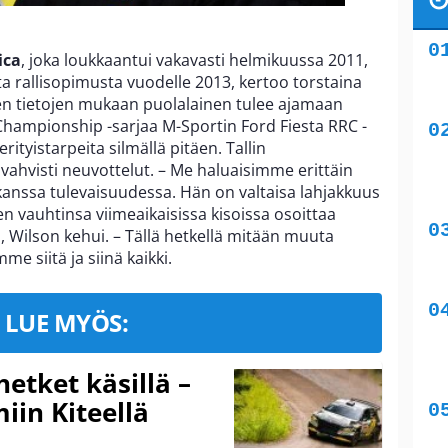
ica
, joka loukkaantui vakavasti helmikuussa 2011,
a rallisopimusta vuodelle 2013, kertoo torstaina
den tietojen mukaan puolalainen tulee ajamaan
Championship -sarjaa M-Sportin Ford Fiesta RRC -
ityistarpeita silmällä pitäen. Tallin
vahvisti neuvottelut. – Me haluaisimme erittäin
kanssa tulevaisuudessa. Hän on valtaisa lahjakkuus
n vauhtinsa viimeaikaisissa kisoissa osoittaa
, Wilson kehui. – Tällä hetkellä mitään muuta
e siitä ja siinä kaikki.
LUE MYÖS:
hetket käsillä –
iin Kiteellä