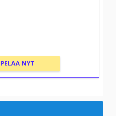
ilmaiskierroksia ilman
osta Tuohi 1000 -peliin (arvo 0,20€ per
PELAA NYT