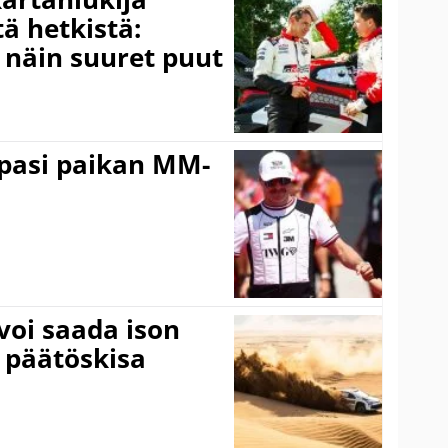
ä hetkistä:
a näin suuret puut
ppasi paikan MM-
voi saada ison
 päätöskisa