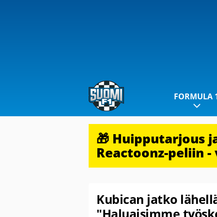
FORMULA 
🎁 Huipputarjous 
Reactoonz-peliin - 
Kubican jatko lähell
"Haluaisimme työske