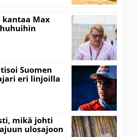
i kantaa Max
ohuhuihin
itisoi Suomen
ari eri linjoilla
ti, mikä johti
rajuun ulosajoon