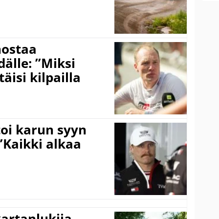
nostaa
älle: ”Miksi
äisi kilpailla
toi karun syyn
”Kaikki alkaa
kartanlukija