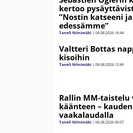
kertoo pysäyttävist
”Nostin katseeni j
edessämme”
Taneli Niinimäki
|
06.08.2026
16:44
Valtteri Bottas na
kisoihin
Taneli Niinimäki
|
06.08.2026
12:49
Rallin MM-taistelu 
käänteen – kauden
vaakalaudalla
Taneli Niinimäki
|
06.08.2026
00:07