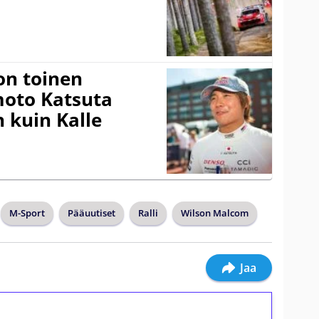
on toinen
amoto Katsuta
 kuin Kalle
M-Sport
Pääuutiset
Ralli
Wilson Malcom
Jaa