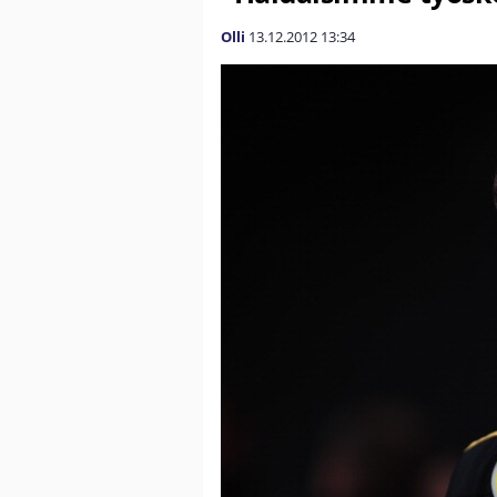
Olli
13.12.2012
13:34