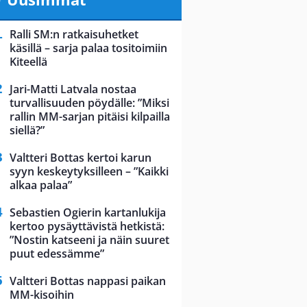
Ralli SM:n ratkaisuhetket
käsillä – sarja palaa tositoimiin
Kiteellä
Jari-Matti Latvala nostaa
turvallisuuden pöydälle: ”Miksi
rallin MM-sarjan pitäisi kilpailla
siellä?”
Valtteri Bottas kertoi karun
syyn keskeytyksilleen – ”Kaikki
alkaa palaa”
Sebastien Ogierin kartanlukija
kertoo pysäyttävistä hetkistä:
”Nostin katseeni ja näin suuret
puut edessämme”
Valtteri Bottas nappasi paikan
MM-kisoihin