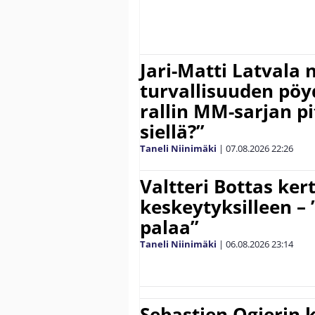
Jari-Matti Latvala 
turvallisuuden pöyd
rallin MM-sarjan pit
siellä?”
Taneli Niinimäki
|
07.08.2026
22:26
Valtteri Bottas ker
keskeytyksilleen – 
palaa”
Taneli Niinimäki
|
06.08.2026
23:14
Sebastien Ogierin 