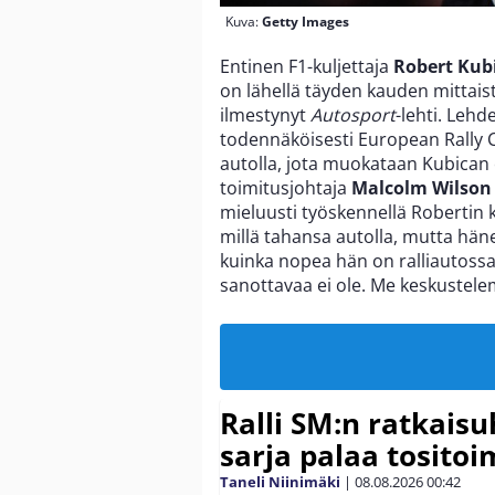
Kuva:
Getty Images
Entinen F1-kuljettaja
Robert Kub
on lähellä täyden kauden mittaist
ilmestynyt
Autosport
-lehti. Leh
todennäköisesti European Rally 
autolla, jota muokataan Kubican er
toimitusjohtaja
Malcolm Wilson
mieluusti työskennellä Robertin 
millä tahansa autolla, mutta häne
kuinka nopea hän on ralliautossa
sanottavaa ei ole. Me keskustelemm
Ralli SM:n ratkaisu
sarja palaa tositoim
Taneli Niinimäki
|
08.08.2026
00:42