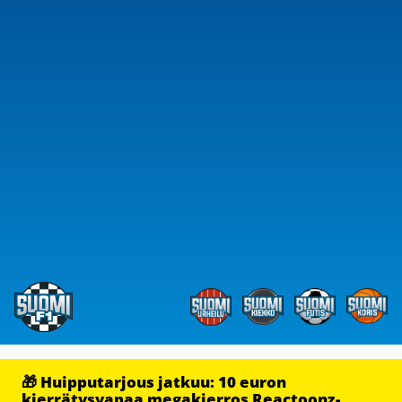
🎁 Huipputarjous jatkuu: 10 euron
kierrätysvapaa megakierros Reactoonz-