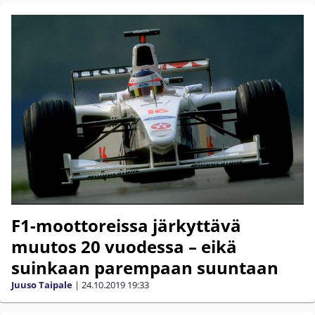
F1-moottoreissa järkyttävä
muutos 20 vuodessa – eikä
suinkaan parempaan suuntaan
Juuso Taipale
|
24.10.2019
19:33