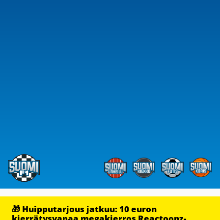
🎁 Huipputarjous jatkuu: 10 euron
kierrätysvapaa megakierros Reactoonz-