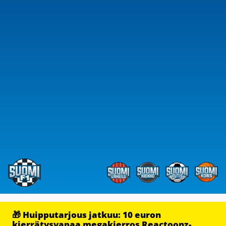
🎁 Huipputarjous jatkuu: 10 euron
kierrätysvapaa megakierros Reactoonz-