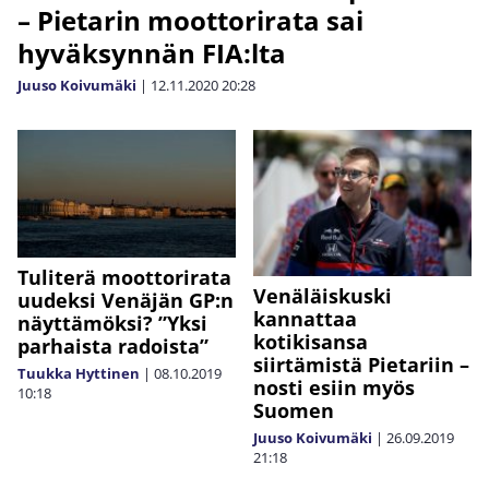
– Pietarin moottorirata sai
hyväksynnän FIA:lta
Juuso Koivumäki
|
12.11.2020
20:28
Tuliterä moottorirata
Venäläiskuski
uudeksi Venäjän GP:n
kannattaa
näyttämöksi? ”Yksi
kotikisansa
parhaista radoista”
siirtämistä Pietariin –
Tuukka Hyttinen
|
08.10.2019
nosti esiin myös
10:18
Suomen
Juuso Koivumäki
|
26.09.2019
21:18