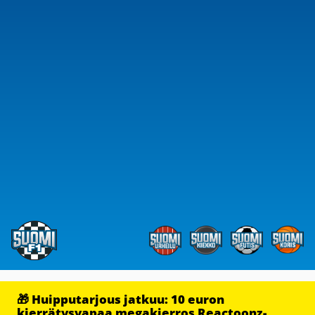
🎁 Huipputarjous jatkuu: 10 euron
kierrätysvapaa megakierros Reactoonz-