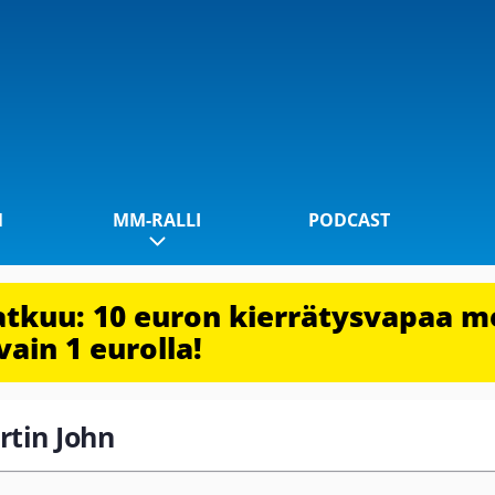
1
MM-RALLI
PODCAST
jatkuu: 10 euron kierrätysvapaa m
vain 1 eurolla!
rtin John