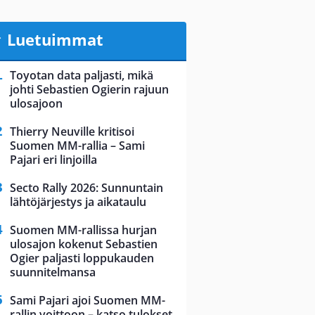
Luetuimmat
Toyotan data paljasti, mikä
johti Sebastien Ogierin rajuun
ulosajoon
Thierry Neuville kritisoi
Suomen MM-rallia – Sami
Pajari eri linjoilla
Secto Rally 2026: Sunnuntain
lähtöjärjestys ja aikataulu
Suomen MM-rallissa hurjan
ulosajon kokenut Sebastien
Ogier paljasti loppukauden
suunnitelmansa
Sami Pajari ajoi Suomen MM-
rallin voittoon – katso tulokset