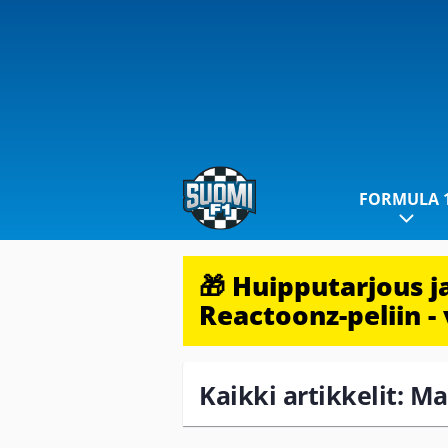
FORMULA 
🎁 Huipputarjous 
Reactoonz-peliin - 
Kaikki artikkelit: Ma