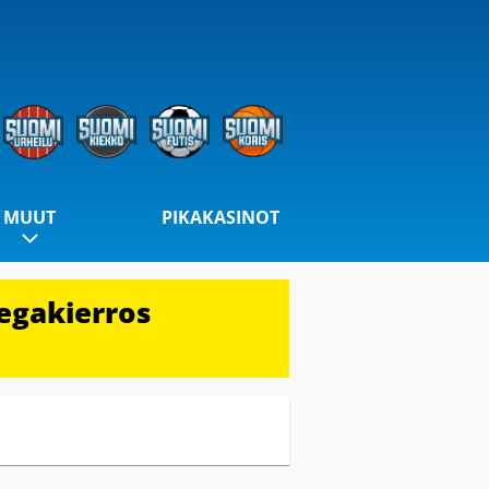
MUUT
PIKAKASINOT
egakierros