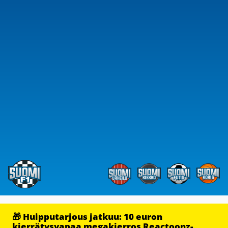
🎁 Huipputarjous jatkuu: 10 euron
kierrätysvapaa megakierros Reactoonz-