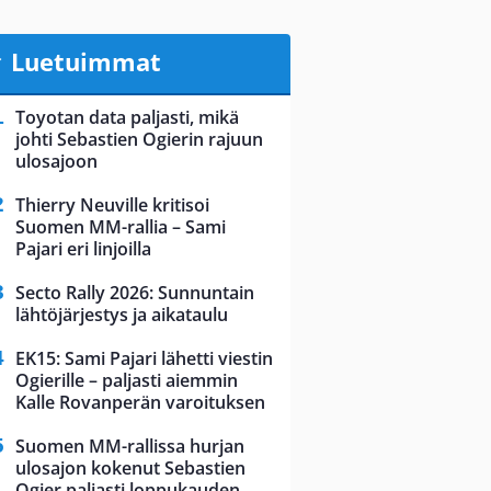
Luetuimmat
Toyotan data paljasti, mikä
johti Sebastien Ogierin rajuun
ulosajoon
Thierry Neuville kritisoi
Suomen MM-rallia – Sami
Pajari eri linjoilla
Secto Rally 2026: Sunnuntain
lähtöjärjestys ja aikataulu
EK15: Sami Pajari lähetti viestin
Ogierille – paljasti aiemmin
Kalle Rovanperän varoituksen
Suomen MM-rallissa hurjan
ulosajon kokenut Sebastien
Ogier paljasti loppukauden