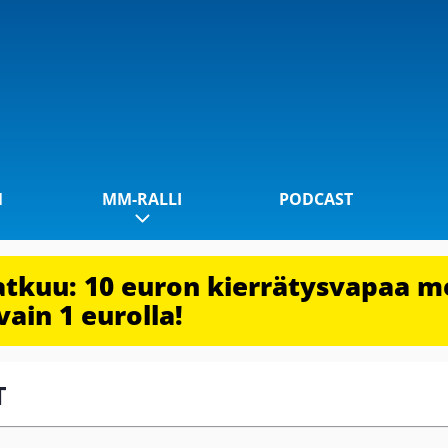
1
MM-RALLI
PODCAST
jatkuu: 10 euron kierrätysvapaa m
vain 1 eurolla!
T