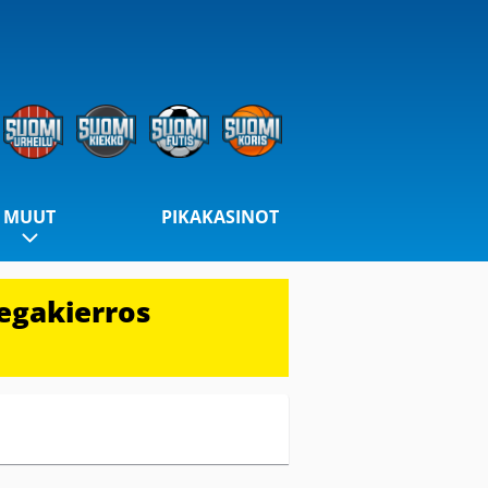
MUUT
PIKAKASINOT
egakierros