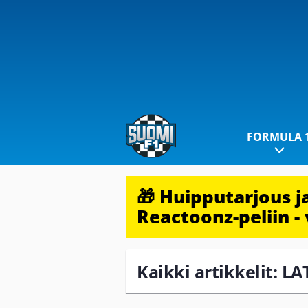
FORMULA 
🎁 Huipputarjous 
Reactoonz-peliin - 
Kaikki artikkelit: LA