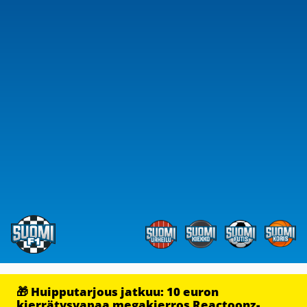
🎁 Huipputarjous jatkuu: 10 euron
kierrätysvapaa megakierros Reactoonz-