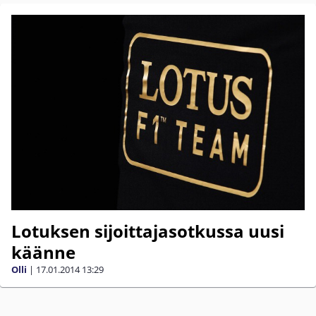
Lotuksen sijoittajasotkussa uusi
käänne
Olli
|
17.01.2014
13:29