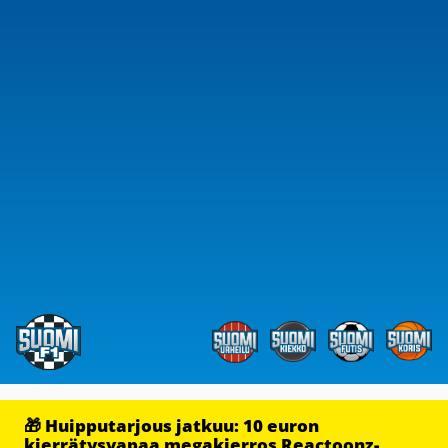
🎁 Huipputarjous jatkuu: 10 euron
kierrätysvapaa megakierros Reactoonz-