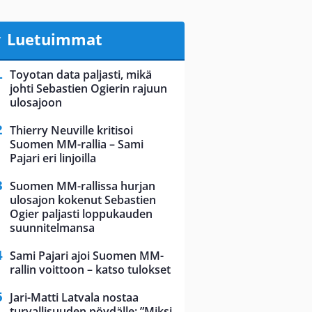
Luetuimmat
Toyotan data paljasti, mikä
johti Sebastien Ogierin rajuun
ulosajoon
Thierry Neuville kritisoi
Suomen MM-rallia – Sami
Pajari eri linjoilla
Suomen MM-rallissa hurjan
ulosajon kokenut Sebastien
Ogier paljasti loppukauden
suunnitelmansa
Sami Pajari ajoi Suomen MM-
rallin voittoon – katso tulokset
Jari-Matti Latvala nostaa
turvallisuuden pöydälle: ”Miksi