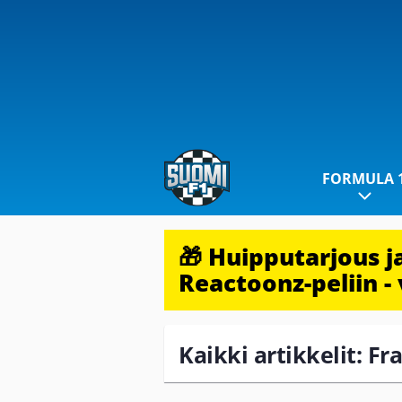
FORMULA 
🎁 Huipputarjous 
Reactoonz-peliin - 
Kaikki artikkelit: Fr