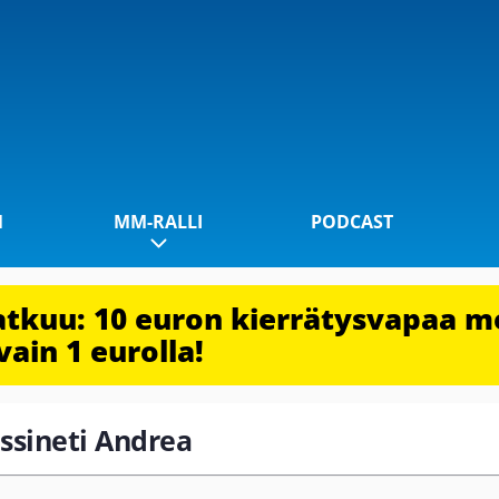
1
MM-RALLI
PODCAST
jatkuu: 10 euron kierrätysvapaa m
vain 1 eurolla!
assineti Andrea