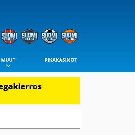
MUUT
PIKAKASINOT
egakierros