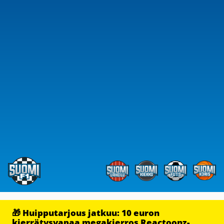
🎁 Huipputarjous jatkuu: 10 euron
kierrätysvapaa megakierros Reactoonz-