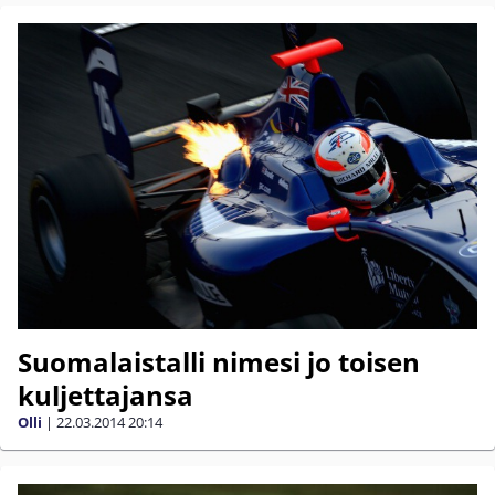
Suomalaistalli nimesi jo toisen
kuljettajansa
Olli
|
22.03.2014
20:14