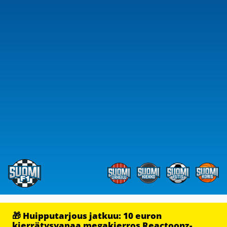
🎁 Huipputarjous jatkuu: 10 euron
kierrätysvapaa megakierros Reactoonz-