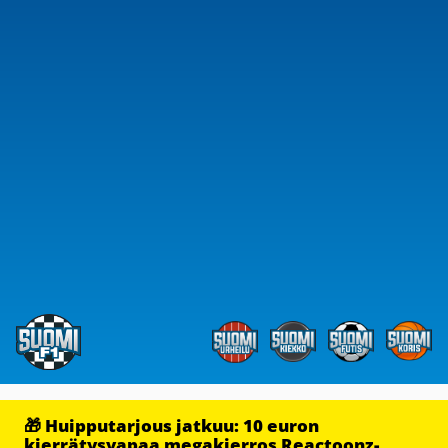
🎁 Huipputarjous jatkuu: 10 euron
kierrätysvapaa megakierros Reactoonz-