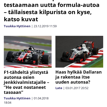
testaamaan uutta formula-autoa
– tällaisesta kilpurista on kyse,
katso kuvat
Tuukka Hyttinen
|
23.12.2019
11:59
Haas hylkää Dallaran
F1-tähdeltä ylistystä
ja rakentaa itse
autonsa osien
uuden autonsa?
jenkkivalmistajalle –
”He ovat nostaneet
Late
|
03.01.2017
20:52
tasoaan”
Tuukka Hyttinen
|
01.04.2018
18:04