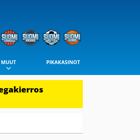
MUUT
PIKAKASINOT
egakierros