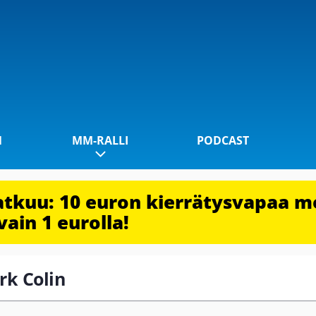
1
MM-RALLI
PODCAST
jatkuu: 10 euron kierrätysvapaa m
vain 1 eurolla!
ark Colin