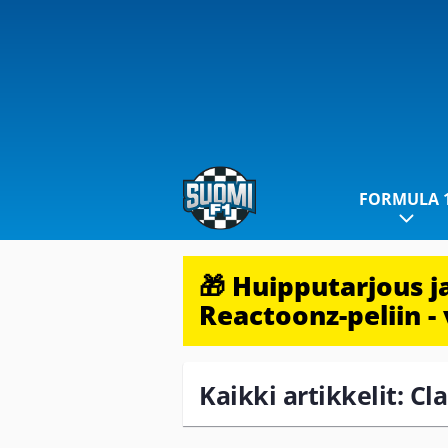
FORMULA 
🎁 Huipputarjous 
Reactoonz-peliin - 
Kaikki artikkelit: Cl