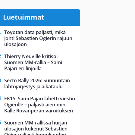
Luetuimmat
Toyotan data paljasti, mikä
johti Sebastien Ogierin rajuun
ulosajoon
Thierry Neuville kritisoi
Suomen MM-rallia – Sami
Pajari eri linjoilla
Secto Rally 2026: Sunnuntain
lähtöjärjestys ja aikataulu
EK15: Sami Pajari lähetti viestin
Ogierille – paljasti aiemmin
Kalle Rovanperän varoituksen
Suomen MM-rallissa hurjan
ulosajon kokenut Sebastien
Ogier paljasti loppukauden