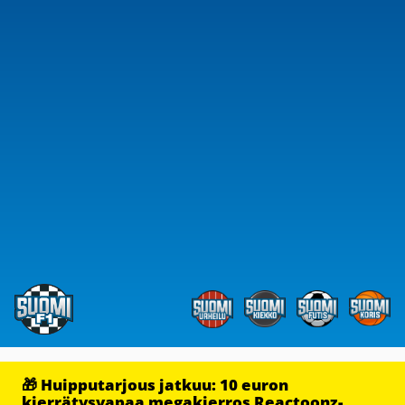
🎁 Huipputarjous jatkuu: 10 euron
kierrätysvapaa megakierros Reactoonz-