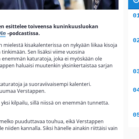
en esittelee toiveensa kuninkuusluokan
Win
–
podcastissa.
mielestä kisakalenterissa on nykyään liikaa kisoja
 tinkimään. Sen lisäksi viime vuosina
stä enemmän katuratoja, joka ei myöskään ole
tappen haluaisi muutenkin yksinkertaistaa sarjan
uratoja ja suoraviivaisempi kalenteri.
 tuumaa Verstappen.
 yksi kilpailu, sillä niissä on enemmän tunnetta.
e melko puuduttavaa touhua, eikä Verstappen
 niiden kannalla. Siksi hänelle ainakin riittäisi vain