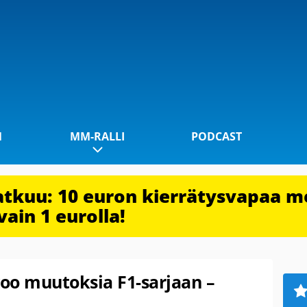
1
MM-RALLI
PODCAST
jatkuu: 10 euron kierrätysvapaa m
vain 1 eurolla!
oo muutoksia F1-sarjaan –