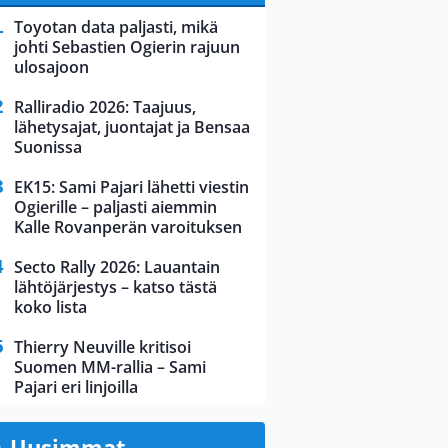
Toyotan data paljasti, mikä
johti Sebastien Ogierin rajuun
ulosajoon
Ralliradio 2026: Taajuus,
lähetysajat, juontajat ja Bensaa
Suonissa
EK15: Sami Pajari lähetti viestin
Ogierille – paljasti aiemmin
Kalle Rovanperän varoituksen
Secto Rally 2026: Lauantain
lähtöjärjestys – katso tästä
koko lista
Thierry Neuville kritisoi
Suomen MM-rallia – Sami
Pajari eri linjoilla
Uusimmat