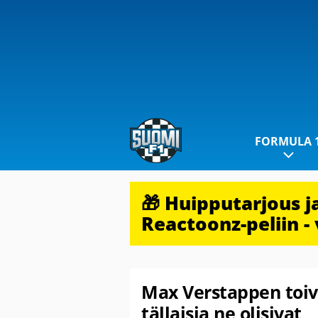
FORMULA 
🎁 Huipputarjous 
Reactoonz-peliin - 
Max Verstappen toiv
tällaisia ne olisivat