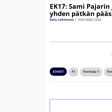
EK17: Sami Pajarin 
yhden pätkän pääs
Eetu Lehtonen
|
19.07.2026
12:02
AIHEET
F1
Formula 1
Fo
1€ = 10€ arvosta 