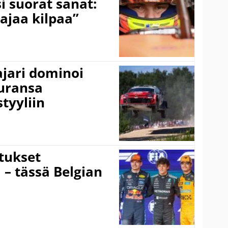
i suorat sanat:
ajaa kilpaa”
ajari dominoi
 uransa
tyyliin
tukset
 – tässä Belgian