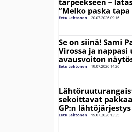
tarpeekseen – latas
”Melko paska tapa 
Eetu Lehtonen
|
20.07.2026
09:16
Se on siinä! Sami P
Virossa ja nappasi
avausvoiton näytös
Eetu Lehtonen
|
19.07.2026
14:26
Lähtöruuturangais
sekoittavat pakkaa
GP:n lähtöjärjestys
Eetu Lehtonen
|
19.07.2026
13:35