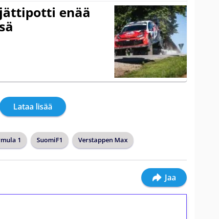
jättipotti enää
sä
Lataa lisää
rmula 1
SuomiF1
Verstappen Max
Jaa
ilmaiskierroksia ilman