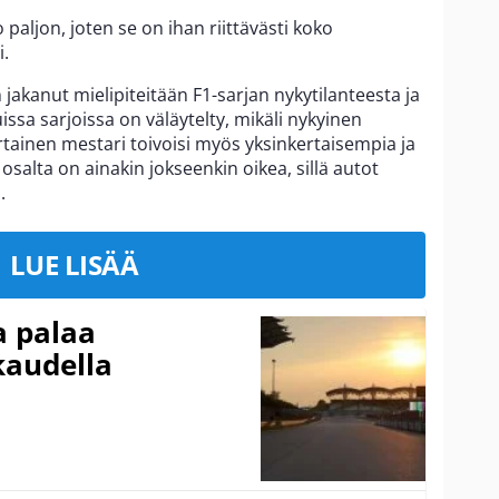
o paljon, joten se on ihan riittävästi koko
i.
akanut mielipiteitään F1-sarjan nykytilanteesta ja
issa sarjoissa on väläytelty, mikäli nykyinen
ertainen mestari toivoisi myös yksinkertaisempia ja
salta on ainakin jokseenkin oikea, sillä autot
.
LUE LISÄÄ
a palaa
kaudella