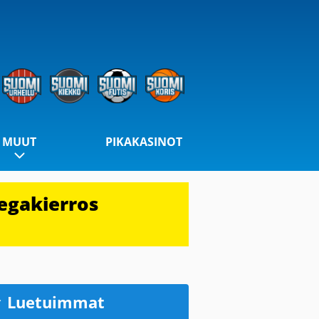
MUUT
PIKAKASINOT
egakierros
Luetuimmat