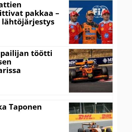
ttien
ittivat pakkaa –
 lähtöjärjestys
pailijan töötti
sen
arissa
ka Taponen