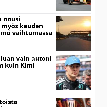
a nousi
– myös kauden
ämö vaihtumassa
aluan vain autoni
n kuin Kimi
toista