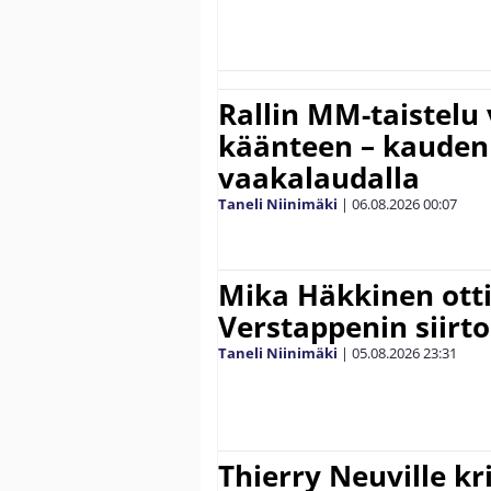
Rallin MM-taistelu 
käänteen – kauden
vaakalaudalla
Taneli Niinimäki
|
06.08.2026
00:07
Mika Häkkinen ott
Verstappenin siirt
Taneli Niinimäki
|
05.08.2026
23:31
Thierry Neuville kr