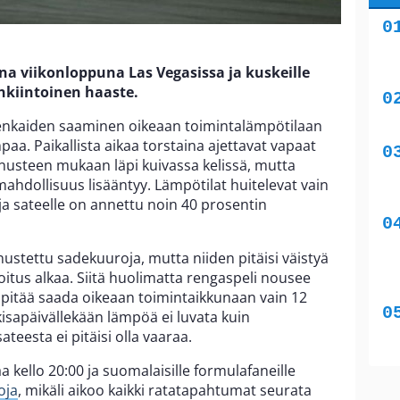
na viikonloppuna Las Vegasissa ja kuskeille
enkiintoinen haaste.
 renkaiden saaminen oikeaan toimintalämpötilaan
a. Paikallista aikaa torstaina ajettavat vapaat
nusteen mukaan läpi kuivassa kelissä, mutta
 mahdollisuus lisääntyy. Lämpötilat huitelevat vain
 ja sateelle on annettu noin 40 prosentin
nustettu sadekuuroja, mutta niiden pitäisi väistyä
oitus alkaa. Siitä huolimatta rengaspeli nousee
t pitää saada oikeaan toimintaikkunaan vain 12
kisapäivällekään lämpöä ei luvata kuin
teesta ei pitäisi olla vaaraa.
aa kello 20:00 ja suomalaisille formulafaneille
oja
, mikäli aikoo kaikki ratatapahtumat seurata