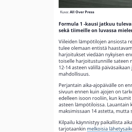
Kuva:
All Over Press
Formula 1 -kausi jatkuu tuleva
sekä tiimeille on luvassa miel
Viileiden lämpötilojen ansiosta
tulee olemaan entistä haastavampa
harjoitukset viedään nykyisen en
toiselle harjoitustunnille sateen
12-14 asteen välillä päiväsaikaan
mahdollisuus.
Perjantain aika-ajopäivälle on en
sivuun ennen kuin ajojen on tark
edelleen isoon rooliin, kun kumi
asteen lämpötiloissa. Lauantain 
maksimissaan 14 astetta, mutta sa
Kilpailu käynnistyy paikallista aik
tarjotaankin
melkoisia lähetysaik