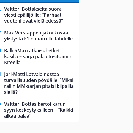
Valtteri Bottakselta suora
viesti epäilijöille: ”Parhaat
vuoteni ovat vielä edessä”
Max Verstappen jakoi kovaa
ylistystä F1:n nuorelle tähdelle
Ralli SM:n ratkaisuhetket
käsillä – sarja palaa tositoimiin
Kiteellä
Jari-Matti Latvala nostaa
turvallisuuden pöydälle: ”Miksi
rallin MM-sarjan pitäisi kilpailla
siellä?”
Valtteri Bottas kertoi karun
syyn keskeytyksilleen – ”Kaikki
alkaa palaa”