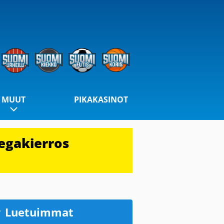
MUUT
PIKAKASINOT
egakierros
Luetuimmat