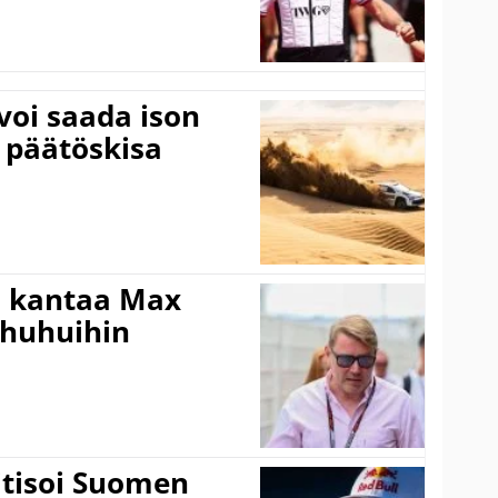
voi saada ison
 päätöskisa
i kantaa Max
ohuhuihin
itisoi Suomen