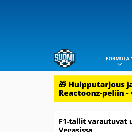
FORMULA 
🎁 Huipputarjous 
Reactoonz-peliin - 
F1-tallit varautuvat
Vegasissa