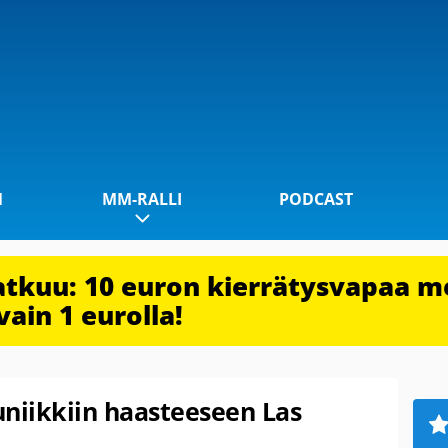
1
MM-RALLI
PODCAST
jatkuu: 10 euron kierrätysvapaa m
vain 1 eurolla!
 uniikkiin haasteeseen Las