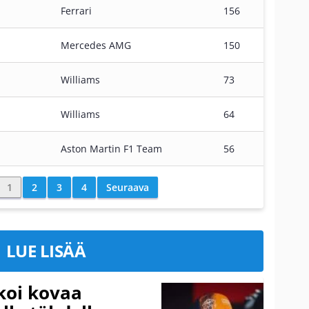
Ferrari
156
Mercedes AMG
150
Williams
73
Williams
64
Aston Martin F1 Team
56
1
2
3
4
Seuraava
LUE LISÄÄ
koi kovaa