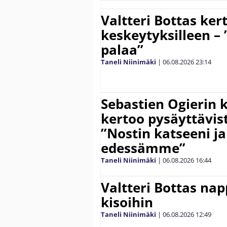
Valtteri Bottas ker
keskeytyksilleen – 
palaa”
Taneli Niinimäki
|
06.08.2026
23:14
Sebastien Ogierin 
kertoo pysäyttävist
”Nostin katseeni j
edessämme”
Taneli Niinimäki
|
06.08.2026
16:44
Valtteri Bottas na
kisoihin
Taneli Niinimäki
|
06.08.2026
12:49