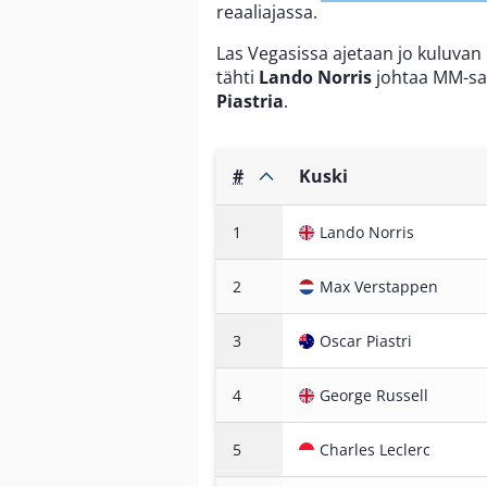
reaaliajassa.
Las Vegasissa ajetaan jo kuluvan
tähti
Lando Norris
johtaa MM-sar
Piastria
.
#
Kuski
1
Lando Norris
2
Max Verstappen
3
Oscar Piastri
4
George Russell
5
Charles Leclerc