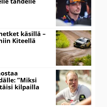
lle tähdelle
hetket käsillä –
iin Kiteellä
nostaa
älle: ”Miksi
äisi kilpailla