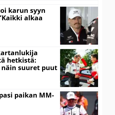
toi karun syyn
”Kaikki alkaa
kartanlukija
ä hetkistä:
a näin suuret puut
ppasi paikan MM-