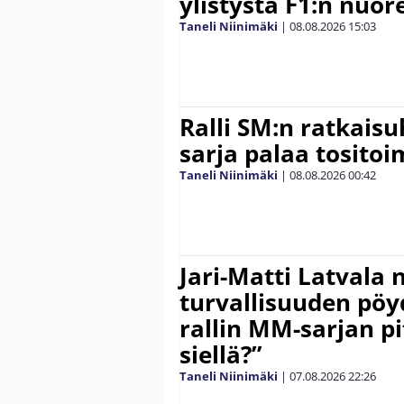
ylistystä F1:n nuore
Taneli Niinimäki
|
08.08.2026
15:03
Ralli SM:n ratkaisu
sarja palaa tositoim
Taneli Niinimäki
|
08.08.2026
00:42
Jari-Matti Latvala 
turvallisuuden pöyd
rallin MM-sarjan pit
siellä?”
Taneli Niinimäki
|
07.08.2026
22:26