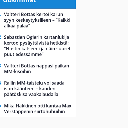
Valtteri Bottas kertoi karun
syyn keskeytyksilleen – ”Kaikki
alkaa palaa”
Sebastien Ogierin kartanlukija
kertoo pysäyttävistä hetkistä:
”Nostin katseeni ja näin suuret
puut edessämme”
Valtteri Bottas nappasi paikan
MM-kisoihin
Rallin MM-taistelu voi saada
ison käänteen – kauden
päätöskisa vaakalaudalla
Mika Häkkinen otti kantaa Max
Verstappenin siirtohuhuihin