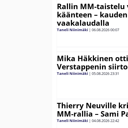
Rallin MM-taistelu 
käänteen – kauden
vaakalaudalla
Taneli Niinimäki
|
06.08.2026
00:07
Mika Häkkinen ott
Verstappenin siirt
Taneli Niinimäki
|
05.08.2026
23:31
Thierry Neuville kr
MM-rallia – Sami Paj
Taneli Niinimäki
|
04.08.2026
22:42