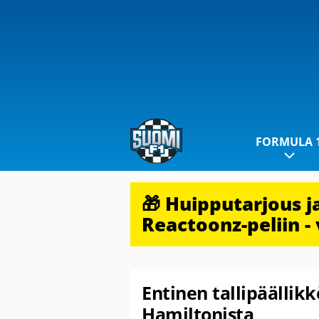
FORMULA 
🎁 Huipputarjous 
Reactoonz-peliin - 
Entinen tallipäällikk
Hamiltonista