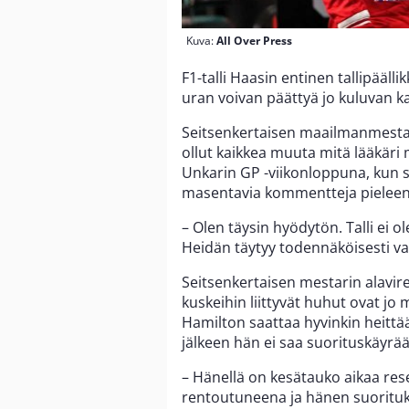
Kuva:
All Over Press
F1-talli Haasin entinen tallipäälli
uran voivan päättyä jo kuluvan k
Seitsenkertaisen maailmanmesta
ollut kaikkea muuta mitä lääkäri
Unkarin GP -viikonloppuna, kun 
masentavia kommentteja pieleen 
– Olen täysin hyödytön. Talli ei 
Heidän täytyy todennäköisesti vai
Seitsenkertaisen mestarin alavirei
kuskeihin liittyvät huhut ovat jo
Hamilton saattaa hyvinkin heittä
jälkeen hän ei saa suorituskäyr
– Hänellä on kesätauko aikaa rese
rentoutuneena ja hänen suoritu