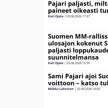
Pajari paljasti, milt
paineet oikeasti tu
Kati Ojala
|
03.08.2026
17:37
Suomen MM-ralliss
ulosajon kokenut S
paljasti loppukaud
suunnitelmansa
Kati Ojala
|
03.08.2026
15:59
Sami Pajari ajoi S
voittoon – katso tu
Miikka Lahtinen
|
02.08.2026
16:00