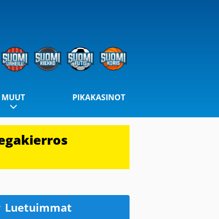
MUUT
PIKAKASINOT
egakierros
Luetuimmat