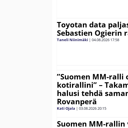
Toyotan data paljas
Sebastien Ogierin 
Taneli Niinimäki
|
04.08.2026
17:58
”Suomen MM-ralli 
kotirallini” – Tak
halusi tehdä saman
Rovanperä
Kati Ojala
|
03.08.2026
20:15
Suomen MM-rallin 