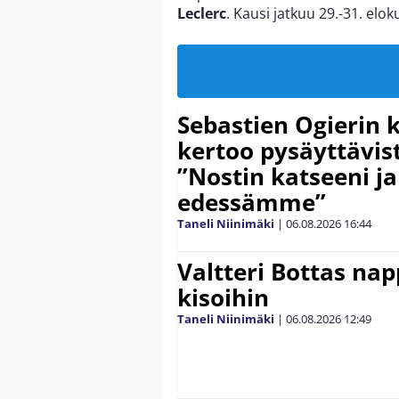
Leclerc
. Kausi jatkuu 29.-31. elo
Sebastien Ogierin 
kertoo pysäyttävist
”Nostin katseeni j
edessämme”
Taneli Niinimäki
|
06.08.2026
16:44
Valtteri Bottas na
kisoihin
Taneli Niinimäki
|
06.08.2026
12:49