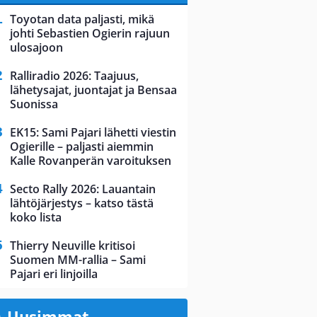
Toyotan data paljasti, mikä
johti Sebastien Ogierin rajuun
ulosajoon
Ralliradio 2026: Taajuus,
lähetysajat, juontajat ja Bensaa
Suonissa
EK15: Sami Pajari lähetti viestin
Ogierille – paljasti aiemmin
Kalle Rovanperän varoituksen
Secto Rally 2026: Lauantain
lähtöjärjestys – katso tästä
koko lista
Thierry Neuville kritisoi
Suomen MM-rallia – Sami
Pajari eri linjoilla
Uusimmat