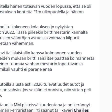
vitella hänen toteavan vuoden lopussa, että se oli
ostuksen kohteita F1:n ulkopuolella ja hän on
oiltu kokeneen kolauksen jo nykyisten
n 2022. Tässä piileekin brittimestarin kannalta
usien sääntöjen astuessa voimaan kilpurit
nnetään vähemmän.
hvi italialaistallin kanssa kolmannen vuoden
hteiden mukaan britti saisi itse päättää kolmannesta
Steiner tuumaa vanhan mestarin lopettavansa
mikäli vauhti ei parane enää
utoilla alusta asti. 2026 tulevat uudet autot ja
 on vahvin. Jos sekään ei onnistu, niin sitten peli
o.
ätauolla MM-pisteissä kuudentena ja on kerännyt
n Ferraristaan irti saanut tallikaveri
Charles