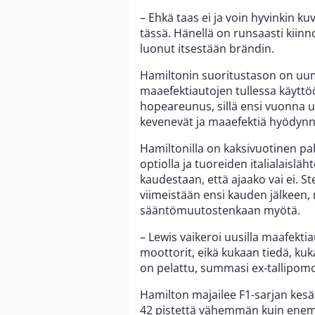
– Ehkä taas ei ja voin hyvinkin ku
tässä. Hänellä on runsaasti kiinn
luonut itsestään brändin.
Hamiltonin suoritustason on uum
maaefektiautojen tullessa käyttöö
hopeareunus, sillä ensi vuonna u
kevenevät ja maaefektiä hyödy
Hamiltonilla on kaksivuotinen pa
optiolla ja tuoreiden italialaislä
kaudestaan, että ajaako vai ei. 
viimeistään ensi kauden jälkeen, 
sääntömuutostenkaan myötä.
– Lewis vaikeroi uusilla maafektia
moottorit, eikä kukaan tiedä, kuka
on pelattu, summasi ex-tallipom
Hamilton majailee F1-sarjan kes
42 pistettä vähemmän kuin enemmä