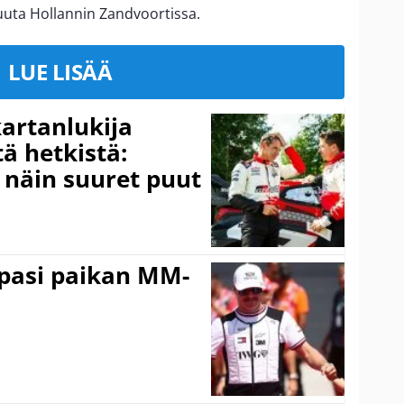
kuuta Hollannin Zandvoortissa.
LUE LISÄÄ
kartanlukija
ä hetkistä:
a näin suuret puut
ppasi paikan MM-