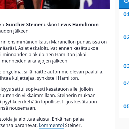
kkö
Günther Steiner
uskoo
Lewis Hamiltonin
auden jälkeen.
rin ensimmäinen kausi Maranellon punaisissa on
 määräsi. Asiat eskaloituivat ennen kesätaukoa
silminnähden alakuloinen Hamilton jakoi
menneiden aika-ajojen jälkeen.
ole ongelma, sillä näitte automme olevan paalulla.
htaa kuljettajaa, synkisteli Hamilton.
syys sattui sopivasti kesätauon alle, jolloin
 muutenkin vilkkaimmillaan. Steinerin mukaan
ä pyyhkeen kehään lopullisesti, jos kesätauon
äänsä nousemaan.
toida ja aloittaa alusta. Ehkä hän palaa
ksensa paranevat,
kommentoi
Steiner.