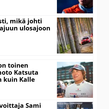
ti, mikä johti
rajuun ulosajoon
on toinen
amoto Katsuta
 kuin Kalle
voittaja Sami