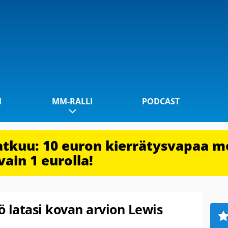
1
MM-RALLI
PODCAST
jatkuu: 10 euron kierrätysvapaa m
vain 1 eurolla!
ö latasi kovan arvion Lewis