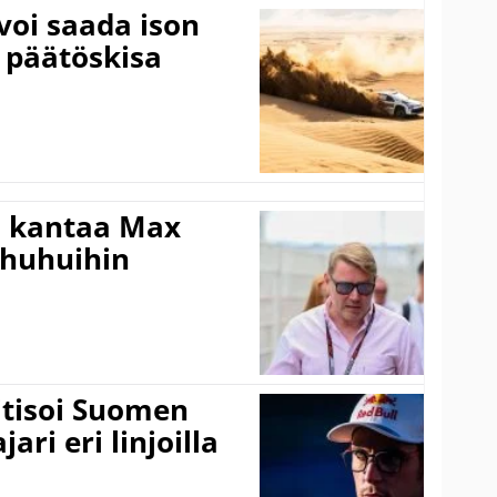
voi saada ison
 päätöskisa
i kantaa Max
ohuhuihin
itisoi Suomen
ari eri linjoilla