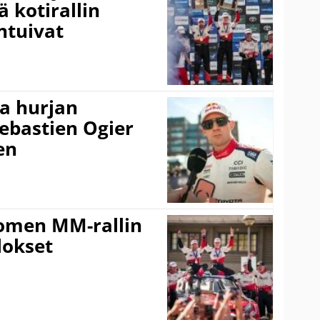
ä kotirallin
ntuivat
a hurjan
ebastien Ogier
en
uomen MM-rallin
lokset