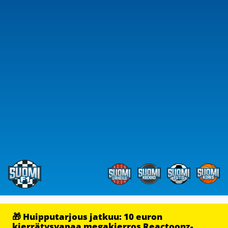
🎁 Huipputarjous jatkuu: 10 euron
kierrätysvapaa megakierros Reactoonz-