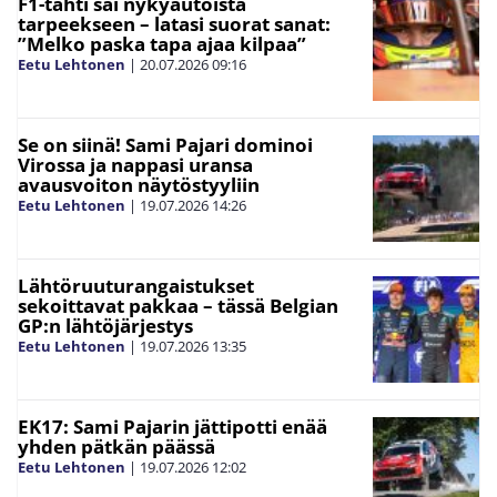
F1-tähti sai nykyautoista
tarpeekseen – latasi suorat sanat:
”Melko paska tapa ajaa kilpaa”
Eetu Lehtonen
|
20.07.2026
09:16
Se on siinä! Sami Pajari dominoi
Virossa ja nappasi uransa
avausvoiton näytöstyyliin
Eetu Lehtonen
|
19.07.2026
14:26
Lähtöruuturangaistukset
sekoittavat pakkaa – tässä Belgian
GP:n lähtöjärjestys
Eetu Lehtonen
|
19.07.2026
13:35
EK17: Sami Pajarin jättipotti enää
yhden pätkän päässä
Eetu Lehtonen
|
19.07.2026
12:02