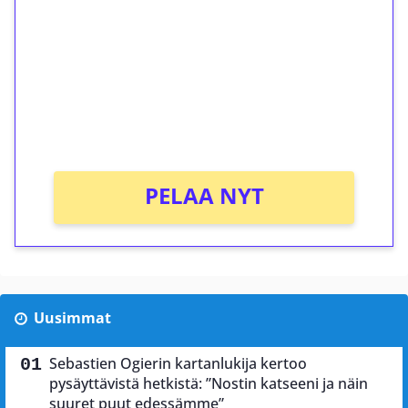
kierrätystä!
Talleta 1€
Saat heti 50 ilmaiskierrosta Tuohi 1000 -
peliin (arvo 0,20€ per kierros)!
Ei kierrätysvaatimusta!
PELAA NYT
Uusimmat
Sebastien Ogierin kartanlukija kertoo
pysäyttävistä hetkistä: ”Nostin katseeni ja näin
suuret puut edessämme”