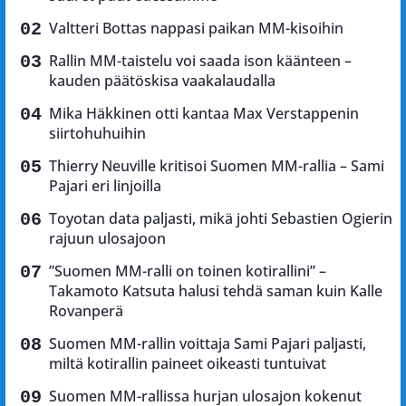
Valtteri Bottas nappasi paikan MM-kisoihin
Rallin MM-taistelu voi saada ison käänteen –
kauden päätöskisa vaakalaudalla
Mika Häkkinen otti kantaa Max Verstappenin
siirtohuhuihin
Thierry Neuville kritisoi Suomen MM-rallia – Sami
Pajari eri linjoilla
Toyotan data paljasti, mikä johti Sebastien Ogierin
rajuun ulosajoon
”Suomen MM-ralli on toinen kotirallini” –
Takamoto Katsuta halusi tehdä saman kuin Kalle
Rovanperä
Suomen MM-rallin voittaja Sami Pajari paljasti,
miltä kotirallin paineet oikeasti tuntuivat
Suomen MM-rallissa hurjan ulosajon kokenut