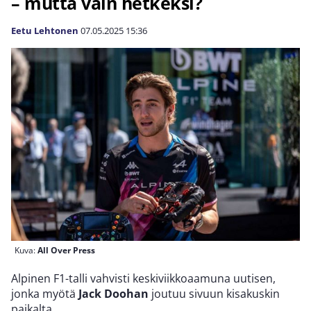
– mutta vain hetkeksi?
Eetu Lehtonen
07.05.2025
15:36
Kuva:
All Over Press
Alpinen F1-talli vahvisti keskiviikkoaamuna uutisen,
jonka myötä
Jack Doohan
joutuu sivuun kisakuskin
paikalta.