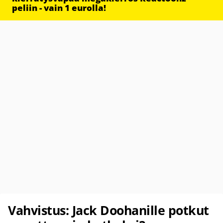
peliin - vain 1 eurolla!
Vahvistus: Jack Doohanille potkut