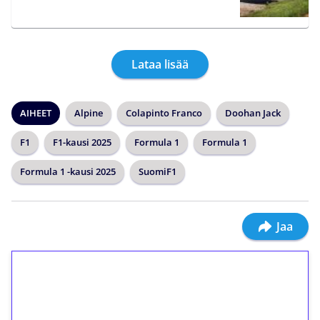
Lataa lisää
AIHEET
Alpine
Colapinto Franco
Doohan Jack
F1
F1-kausi 2025
Formula 1
Formula 1
Formula 1 -kausi 2025
SuomiF1
Jaa
1€ = 10€ arvosta
ilmaiskierroksia ilman