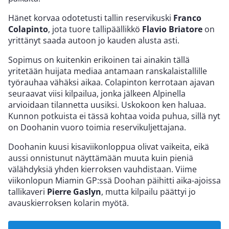
Hänet korvaa odotetusti tallin reservikuski
Franco
Colapinto
, jota tuore tallipäällikkö
Flavio Briatore
on
yrittänyt saada autoon jo kauden alusta asti.
Sopimus on kuitenkin erikoinen tai ainakin tällä
yritetään huijata mediaa antamaan ranskalaistallille
työrauhaa vähäksi aikaa. Colapinton kerrotaan ajavan
seuraavat viisi kilpailua, jonka jälkeen Alpinella
arvioidaan tilannetta uusiksi. Uskokoon ken haluaa.
Kunnon potkuista ei tässä kohtaa voida puhua, sillä nyt
on Doohanin vuoro toimia reservikuljettajana.
Doohanin kuusi kisaviikonloppua olivat vaikeita, eikä
aussi onnistunut näyttämään muuta kuin pieniä
välähdyksiä yhden kierroksen vauhdistaan. Viime
viikonlopun Miamin GP:ssä Doohan päihitti aika-ajoissa
tallikaveri
Pierre Gaslyn
, mutta kilpailu päättyi jo
avauskierroksen kolarin myötä.