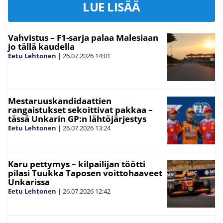
LUE LISÄÄ
Vahvistus – F1-sarja palaa Malesiaan
jo tällä kaudella
Eetu Lehtonen
|
26.07.2026
14:01
Mestaruuskandidaattien
rangaistukset sekoittivat pakkaa –
tässä Unkarin GP:n lähtöjärjestys
Eetu Lehtonen
|
26.07.2026
13:24
Karu pettymys – kilpailijan töötti
pilasi Tuukka Taposen voittohaaveet
Unkarissa
Eetu Lehtonen
|
26.07.2026
12:42