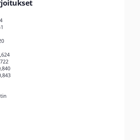
rjoitukset
24
41
20
,624
,722
0,840
0,843
tin