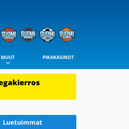
MUUT
PIKAKASINOT
egakierros
Luetuimmat