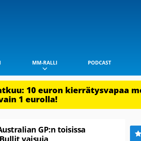
1
MM-RALLI
PODCAST
jatkuu: 10 euron kierrätysvapaa m
vain 1 eurolla!
Australian GP:n toisissa
Bullit vaisuja