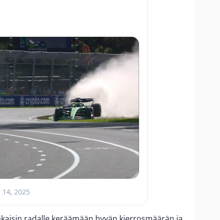
 14, 2025
takaisin radalle keräämään hyvän kierrosmäärän ja