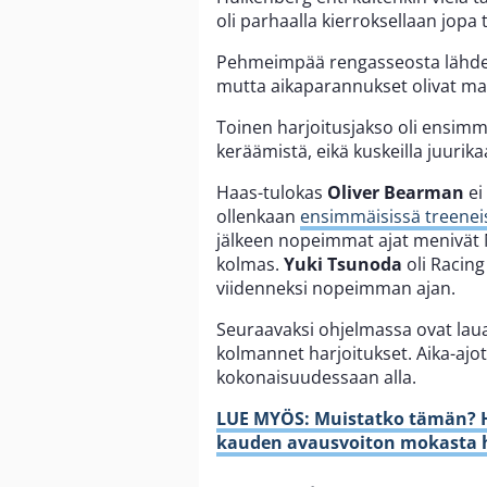
oli parhaalla kierroksellaan jopa
Pehmeimpää rengasseosta lähdett
mutta aikaparannukset olivat mal
Toinen harjoitusjakso oli ensi
keräämistä, eikä kuskeilla juurik
Haas-tulokas
Oliver Bearman
ei
ollenkaan
ensimmäisissä treenei
jälkeen nopeimmat ajat menivät 
kolmas.
Yuki Tsunoda
oli Racing
viidenneksi nopeimman ajan.
Seuraavaksi ohjelmassa ovat lau
kolmannet harjoitukset. Aika-ajot 
kokonaisuudessaan alla.
LUE MYÖS: Muistatko tämän? H
kauden avausvoiton mokasta 