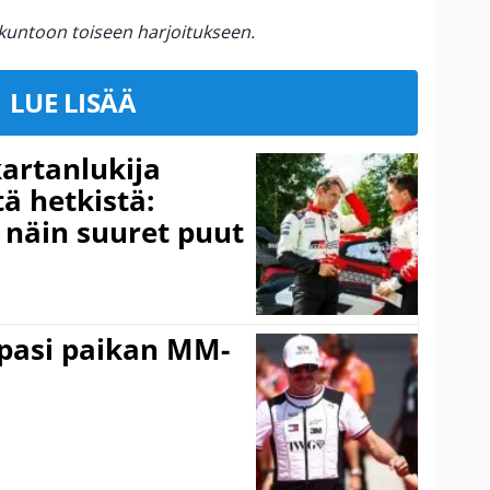
kuntoon toiseen harjoitukseen.
LUE LISÄÄ
kartanlukija
ä hetkistä:
a näin suuret puut
ppasi paikan MM-