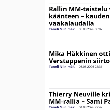
Rallin MM-taistelu 
käänteen – kauden
vaakalaudalla
Taneli Niinimäki
|
06.08.2026
00:07
Mika Häkkinen ott
Verstappenin siirt
Taneli Niinimäki
|
05.08.2026
23:31
Thierry Neuville kr
MM-rallia – Sami Paj
Taneli Niinimäki
|
04.08.2026
22:42