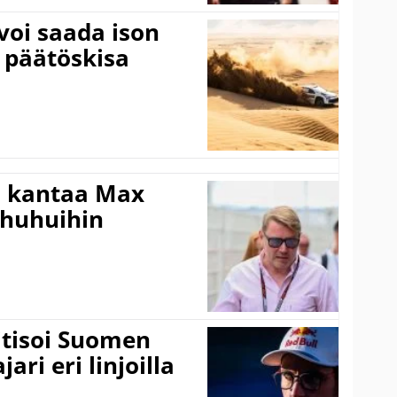
voi saada ison
 päätöskisa
i kantaa Max
ohuhuihin
itisoi Suomen
ari eri linjoilla