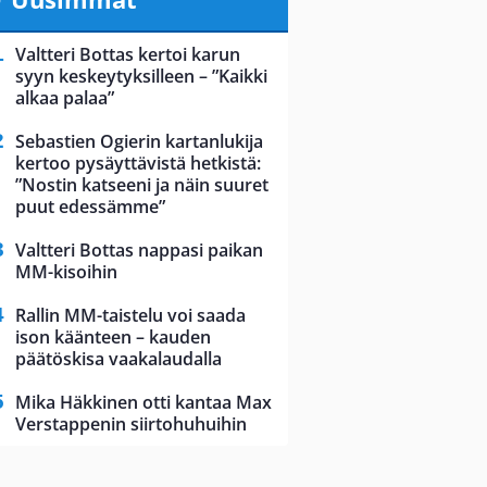
Valtteri Bottas kertoi karun
syyn keskeytyksilleen – ”Kaikki
alkaa palaa”
Sebastien Ogierin kartanlukija
kertoo pysäyttävistä hetkistä:
”Nostin katseeni ja näin suuret
puut edessämme”
Valtteri Bottas nappasi paikan
MM-kisoihin
Rallin MM-taistelu voi saada
ison käänteen – kauden
päätöskisa vaakalaudalla
Mika Häkkinen otti kantaa Max
Verstappenin siirtohuhuihin