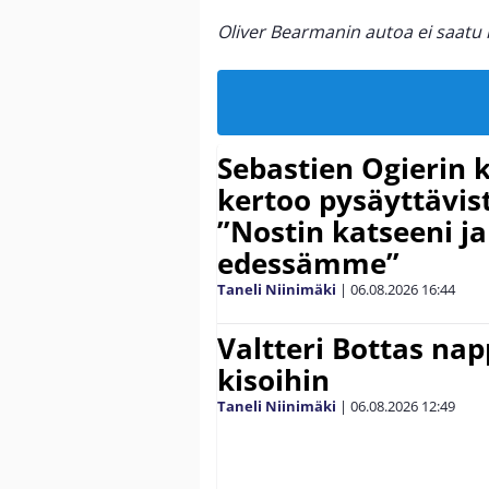
Oliver Bearmanin autoa ei saatu 
Sebastien Ogierin 
kertoo pysäyttävist
”Nostin katseeni j
edessämme”
Taneli Niinimäki
|
06.08.2026
16:44
Valtteri Bottas na
kisoihin
Taneli Niinimäki
|
06.08.2026
12:49