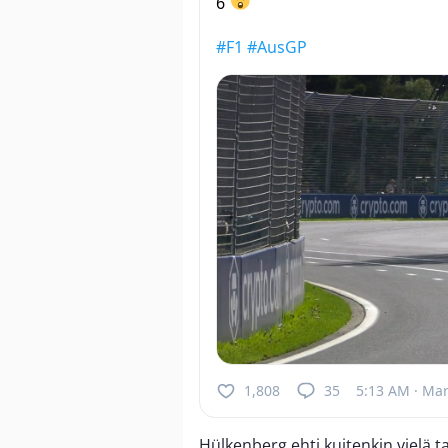
6
#F1
#AusGP
1,808
35
5:13 AM · Mar
Hülkenberg ehti kuitenkin vielä 