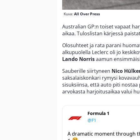
Kuva:
All Over Press
Australian GP:n toiset vapaat ha
aikaa. Tuloslistan kärjessä paistat
Olosuhteet ja rata parani huomat
alkupuolella Leclerc oli jo keski
Lando Norris
aamun ensimmäisis
Sauberille siirtyneen
Nico Hülke
saksalaiskonkari rymysi kovavauht
sisuksiinsa, että auto piti nostaa
arvokasta harjoitusaikaa valui h
Formula 1
@F1
A dramatic moment through th