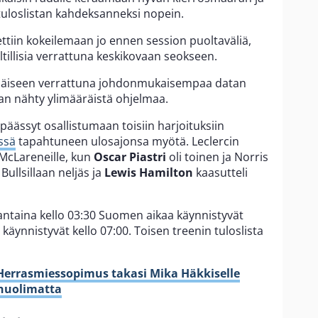
 tuloslistan kahdeksanneksi nopein.
iin kokeilemaan jo ennen session puoltaväliä,
tillisia verrattuna keskikovaan seokseen.
mmäiseen verrattuna johdonmukaisempaa datan
aan nähty ylimääräistä ohjelmaa.
 päässyt osallistumaan toisiin harjoituksiin
ssä
tapahtuneen ulosajonsa myötä. Leclercin
McLareneille, kun
Oscar Piastri
oli toinen ja Norris
 Bullsillaan neljäs ja
Lewis Hamilton
kaasutteli
antaina kello 03:30 Suomen aikaa käynnistyvät
käynnistyvät kello 07:00. Toisen treenin tuloslista
errasmiessopimus takasi Mika Häkkiselle
huolimatta