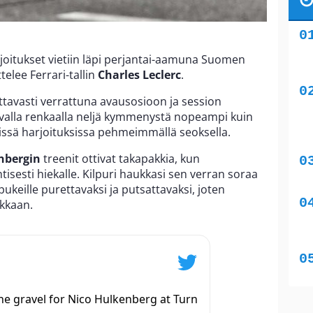
rjoitukset vietiin läpi perjantai-aamuna Suomen
telee Ferrari-tallin
Charles Leclerc
.
tavasti verrattuna avausosioon ja session
kovalla renkaalla neljä kymmenystä nopeampi kuin
sä harjoituksissa pehmeimmällä seoksella.
nbergin
treenit ottivat takapakkia, kun
isesti hiekalle. Kilpuri haukkasi sen verran soraa
 pukeille purettavaksi ja putsattavaksi, joten
ukkaan.
e gravel for Nico Hulkenberg at Turn