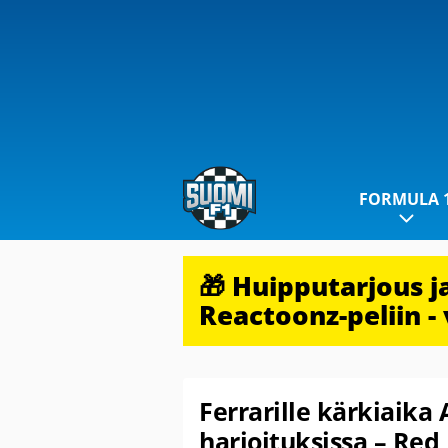
FORMULA 
🎁 Huipputarjous 
Reactoonz-peliin - 
Ferrarille kärkiaika 
harjoituksissa – Red 