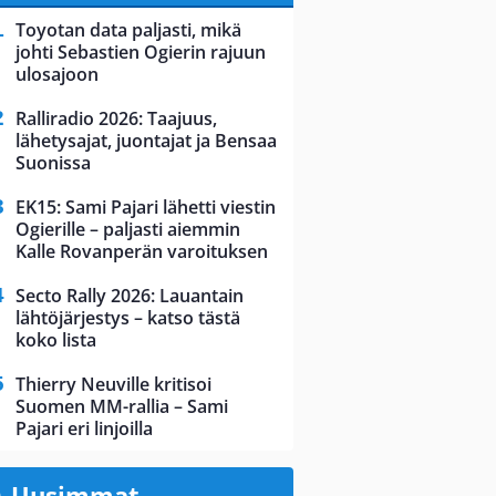
Toyotan data paljasti, mikä
johti Sebastien Ogierin rajuun
ulosajoon
Ralliradio 2026: Taajuus,
lähetysajat, juontajat ja Bensaa
Suonissa
EK15: Sami Pajari lähetti viestin
Ogierille – paljasti aiemmin
Kalle Rovanperän varoituksen
Secto Rally 2026: Lauantain
lähtöjärjestys – katso tästä
koko lista
Thierry Neuville kritisoi
Suomen MM-rallia – Sami
Pajari eri linjoilla
Uusimmat