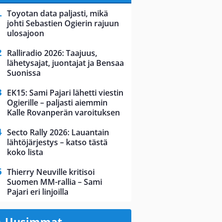
Toyotan data paljasti, mikä
johti Sebastien Ogierin rajuun
ulosajoon
Ralliradio 2026: Taajuus,
lähetysajat, juontajat ja Bensaa
Suonissa
EK15: Sami Pajari lähetti viestin
Ogierille – paljasti aiemmin
Kalle Rovanperän varoituksen
Secto Rally 2026: Lauantain
lähtöjärjestys – katso tästä
koko lista
Thierry Neuville kritisoi
Suomen MM-rallia – Sami
Pajari eri linjoilla
Uusimmat