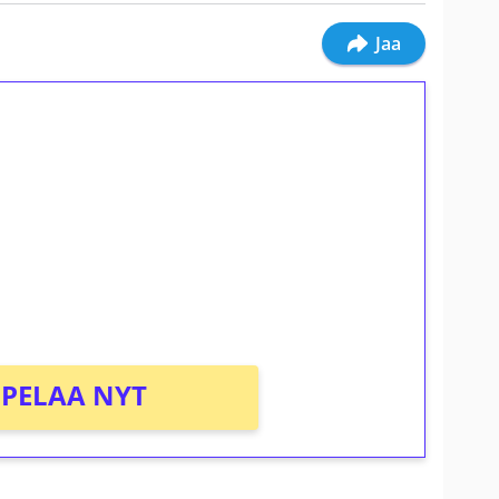
Jaa
ilmaiskierroksia ilman
osta Tuohi 1000 -peliin (arvo 0,20€ per
PELAA NYT