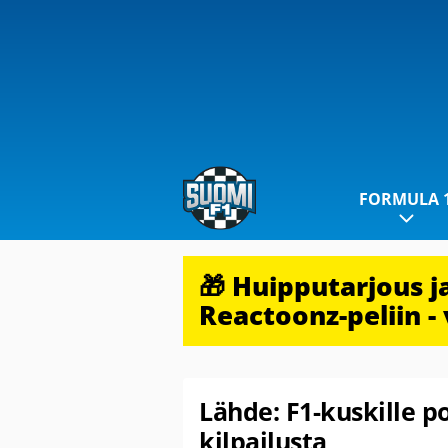
FORMULA 
🎁 Huipputarjous 
Reactoonz-peliin - 
Lähde: F1-kuskille p
kilpailusta