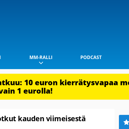
1
MM-RALLI
PODCAST
jatkuu: 10 euron kierrätysvapaa m
vain 1 eurolla!
otkut kauden viimeisestä