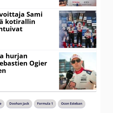
voittaja Sami
ä kotirallin
ntuivat
a hurjan
ebastien Ogier
en
e
Doohan Jack
Formula 1
Ocon Esteban