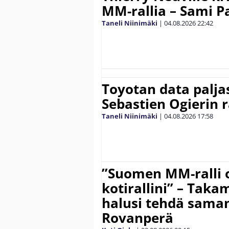
MM-rallia – Sami Paj
Taneli Niinimäki
|
04.08.2026
22:42
Toyotan data paljas
Sebastien Ogierin 
Taneli Niinimäki
|
04.08.2026
17:58
”Suomen MM-ralli 
kotirallini” – Tak
halusi tehdä saman
Rovanperä