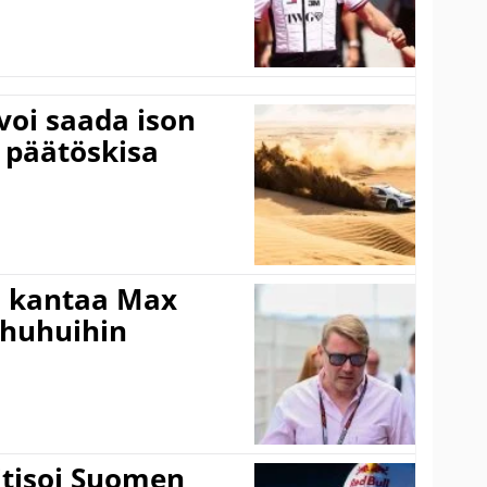
voi saada ison
 päätöskisa
i kantaa Max
ohuhuihin
itisoi Suomen