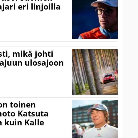
ari eri linjoilla
ti, mikä johti
rajuun ulosajoon
on toinen
amoto Katsuta
 kuin Kalle