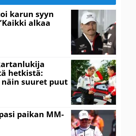
toi karun syyn
”Kaikki alkaa
kartanlukija
ä hetkistä:
a näin suuret puut
ppasi paikan MM-