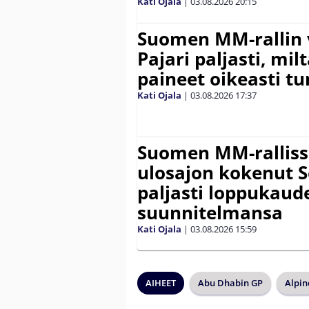
Kati Ojala
|
03.08.2026
20:15
Suomen MM-rallin 
Pajari paljasti, milt
paineet oikeasti tu
Kati Ojala
|
03.08.2026
17:37
Suomen MM-ralliss
ulosajon kokenut S
paljasti loppukaud
suunnitelmansa
Kati Ojala
|
03.08.2026
15:59
AIHEET
Abu Dhabin GP
Alpin