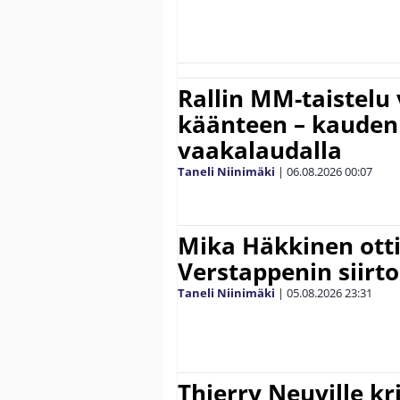
Rallin MM-taistelu 
käänteen – kauden
vaakalaudalla
Taneli Niinimäki
|
06.08.2026
00:07
Mika Häkkinen ott
Verstappenin siirt
Taneli Niinimäki
|
05.08.2026
23:31
Thierry Neuville kr