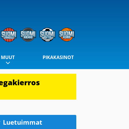
MUUT
PIKAKASINOT
egakierros
Luetuimmat