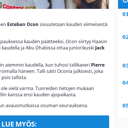
inen
Esteban Ocon
sivuutetaan kauden viimeisestä
apauksessa kauden päätteeksi. Ocon siirtyy Haasin
i kaudella ja Abu Dhabissa ottaa juniorikuski
Jack
hin aiemmin kaudella, kun tuhosi tallikaveri
Pierre
imalla häneen. Talli sätti Oconia julkisesti, joka
pois tallista.
 ole vielä varma. Tuoreiden tietojen mukaan
llin kanssa ensi kauden ajopaikasta.
ailun avausmutkassa osuman seurauksena.
LUE MYÖS: