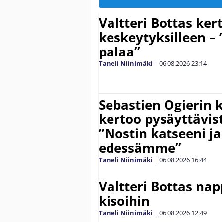
Valtteri Bottas ker
keskeytyksilleen – 
palaa”
Taneli Niinimäki
|
06.08.2026
23:14
Sebastien Ogierin 
kertoo pysäyttävist
”Nostin katseeni j
edessämme”
Taneli Niinimäki
|
06.08.2026
16:44
Valtteri Bottas na
kisoihin
Taneli Niinimäki
|
06.08.2026
12:49