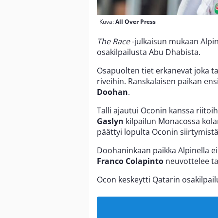
Kuva:
All Over Press
The Race
-julkaisun mukaan Alp
osakilpailusta Abu Dhabista.
Osapuolten tiet erkanevat joka t
riveihin. Ranskalaisen paikan ens
Doohan
.
Talli ajautui Oconin kanssa riitoi
Gaslyn
kilpailun Monacossa kolaro
päättyi lopulta Oconin siirtymistä 
Doohaninkaan paikka Alpinella ei
Franco Colapinto
neuvottelee ta
Ocon keskeytti Qatarin osakilp