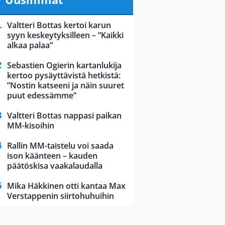
Valtteri Bottas kertoi karun
syyn keskeytyksilleen – ”Kaikki
alkaa palaa”
Sebastien Ogierin kartanlukija
kertoo pysäyttävistä hetkistä:
”Nostin katseeni ja näin suuret
puut edessämme”
Valtteri Bottas nappasi paikan
MM-kisoihin
Rallin MM-taistelu voi saada
ison käänteen – kauden
päätöskisa vaakalaudalla
Mika Häkkinen otti kantaa Max
Verstappenin siirtohuhuihin