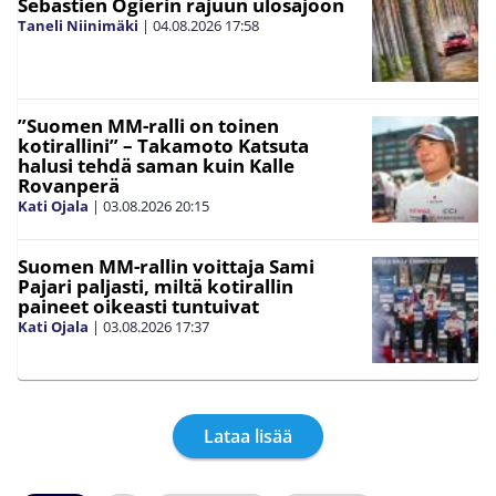
Sebastien Ogierin rajuun ulosajoon
Taneli Niinimäki
|
04.08.2026
17:58
”Suomen MM-ralli on toinen
kotirallini” – Takamoto Katsuta
halusi tehdä saman kuin Kalle
Rovanperä
Kati Ojala
|
03.08.2026
20:15
Suomen MM-rallin voittaja Sami
Pajari paljasti, miltä kotirallin
paineet oikeasti tuntuivat
Kati Ojala
|
03.08.2026
17:37
Lataa lisää