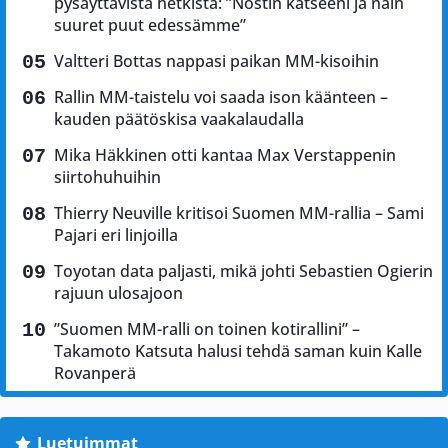
pysäyttävistä hetkistä: ”Nostin katseeni ja näin
suuret puut edessämme”
Valtteri Bottas nappasi paikan MM-kisoihin
Rallin MM-taistelu voi saada ison käänteen –
kauden päätöskisa vaakalaudalla
Mika Häkkinen otti kantaa Max Verstappenin
siirtohuhuihin
Thierry Neuville kritisoi Suomen MM-rallia – Sami
Pajari eri linjoilla
Toyotan data paljasti, mikä johti Sebastien Ogierin
rajuun ulosajoon
”Suomen MM-ralli on toinen kotirallini” –
Takamoto Katsuta halusi tehdä saman kuin Kalle
Rovanperä
Luetuimmat