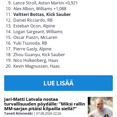
Lance Stroll, Aston Martin +0,921
Alex Albon, Williams +1,088
Valtteri Bottas, Kick Sauber
Daniel Ricciardo, RB
Esteban Ocon, Alpine
Logan Sargeant, Williams
Oscar Piastri, McLaren
Yuki Tsunoda, RB
Pierre Gasly, Alpine
Zhou Guanyu, Kick Sauber
Nico Hülkenberg, Haas
Kevin Magnussen, Haas
LUE LISÄÄ
Jari-Matti Latvala nostaa
turvallisuuden pöydälle: ”Miksi rallin
MM-sarjan pitäisi kilpailla siellä?”
Taneli Niinimäki
|
07.08.2026
22:26