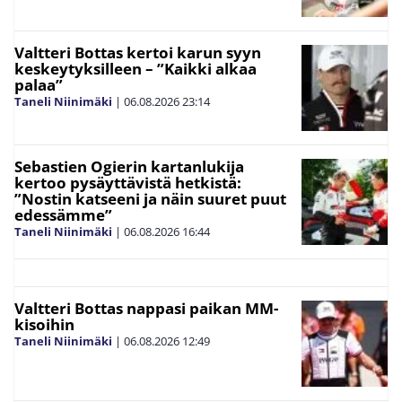
Valtteri Bottas kertoi karun syyn
keskeytyksilleen – ”Kaikki alkaa
palaa”
Taneli Niinimäki
|
06.08.2026
23:14
Sebastien Ogierin kartanlukija
kertoo pysäyttävistä hetkistä:
”Nostin katseeni ja näin suuret puut
edessämme”
Taneli Niinimäki
|
06.08.2026
16:44
Valtteri Bottas nappasi paikan MM-
kisoihin
Taneli Niinimäki
|
06.08.2026
12:49