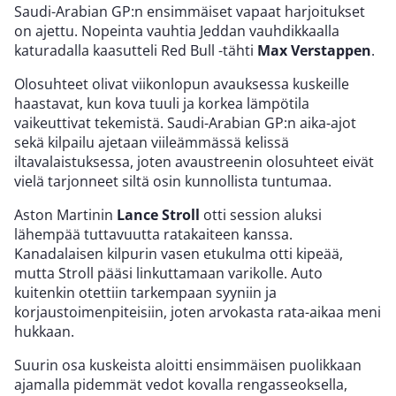
Saudi-Arabian GP:n ensimmäiset vapaat harjoitukset
on ajettu. Nopeinta vauhtia Jeddan vauhdikkaalla
katuradalla kaasutteli Red Bull -tähti
Max Verstappen
.
Olosuhteet olivat viikonlopun avauksessa kuskeille
haastavat, kun kova tuuli ja korkea lämpötila
vaikeuttivat tekemistä. Saudi-Arabian GP:n aika-ajot
sekä kilpailu ajetaan viileämmässä kelissä
iltavalaistuksessa, joten avaustreenin olosuhteet eivät
vielä tarjonneet siltä osin kunnollista tuntumaa.
Aston Martinin
Lance Stroll
otti session aluksi
lähempää tuttavuutta ratakaiteen kanssa.
Kanadalaisen kilpurin vasen etukulma otti kipeää,
mutta Stroll pääsi linkuttamaan varikolle. Auto
kuitenkin otettiin tarkempaan syyniin ja
korjaustoimenpiteisiin, joten arvokasta rata-aikaa meni
hukkaan.
Suurin osa kuskeista aloitti ensimmäisen puolikkaan
ajamalla pidemmät vedot kovalla rengasseoksella,