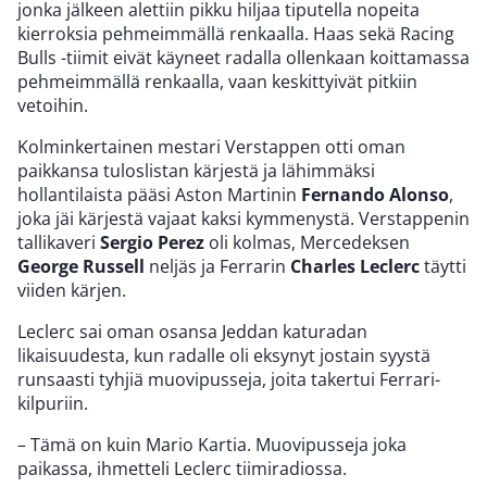
jonka jälkeen alettiin pikku hiljaa tiputella nopeita
kierroksia pehmeimmällä renkaalla. Haas sekä Racing
Bulls -tiimit eivät käyneet radalla ollenkaan koittamassa
pehmeimmällä renkaalla, vaan keskittyivät pitkiin
vetoihin.
Kolminkertainen mestari Verstappen otti oman
paikkansa tuloslistan kärjestä ja lähimmäksi
hollantilaista pääsi Aston Martinin
Fernando Alonso
,
joka jäi kärjestä vajaat kaksi kymmenystä. Verstappenin
tallikaveri
Sergio Perez
oli kolmas, Mercedeksen
George Russell
neljäs ja Ferrarin
Charles Leclerc
täytti
viiden kärjen.
Leclerc sai oman osansa Jeddan katuradan
likaisuudesta, kun radalle oli eksynyt jostain syystä
runsaasti tyhjiä muovipusseja, joita takertui Ferrari-
kilpuriin.
– Tämä on kuin Mario Kartia. Muovipusseja joka
paikassa, ihmetteli Leclerc tiimiradiossa.