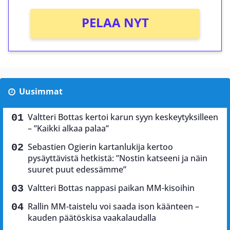
PELAA NYT
Uusimmat
Valtteri Bottas kertoi karun syyn keskeytyksilleen
– ”Kaikki alkaa palaa”
Sebastien Ogierin kartanlukija kertoo
pysäyttävistä hetkistä: ”Nostin katseeni ja näin
suuret puut edessämme”
Valtteri Bottas nappasi paikan MM-kisoihin
Rallin MM-taistelu voi saada ison käänteen –
kauden päätöskisa vaakalaudalla