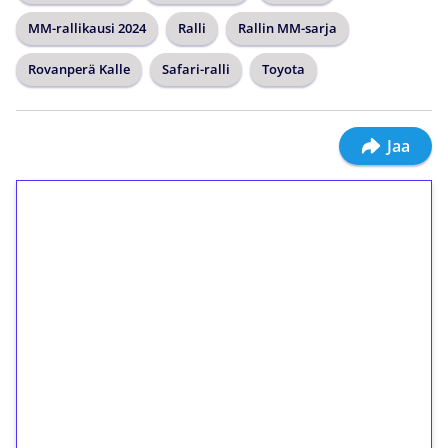
MM-rallikausi 2024
Ralli
Rallin MM-sarja
Rovanperä Kalle
Safari-ralli
Toyota
Jaa
1€ = 10€ arvosta
ilmaiskierroksia ilman
kierrätystä!
Talleta 1€
Saat heti 50 ilmaiskierrosta Tuohi 1000 -
peliin (arvo 0,20€ per kierros)!
Ei kierrätysvaatimusta!