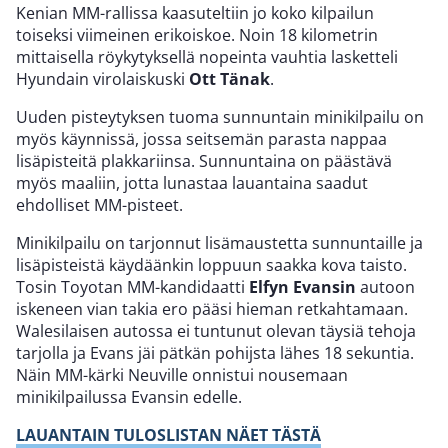
Kenian MM-rallissa kaasuteltiin jo koko kilpailun
toiseksi viimeinen erikoiskoe. Noin 18 kilometrin
mittaisella röykytyksellä nopeinta vauhtia lasketteli
Hyundain virolaiskuski
Ott Tänak
.
Uuden pisteytyksen tuoma sunnuntain minikilpailu on
myös käynnissä, jossa seitsemän parasta nappaa
lisäpisteitä plakkariinsa. Sunnuntaina on päästävä
myös maaliin, jotta lunastaa lauantaina saadut
ehdolliset MM-pisteet.
Minikilpailu on tarjonnut lisämaustetta sunnuntaille ja
lisäpisteistä käydäänkin loppuun saakka kova taisto.
Tosin Toyotan MM-kandidaatti
Elfyn Evansin
autoon
iskeneen vian takia ero pääsi hieman retkahtamaan.
Walesilaisen autossa ei tuntunut olevan täysiä tehoja
tarjolla ja Evans jäi pätkän pohijsta lähes 18 sekuntia.
Näin MM-kärki Neuville onnistui nousemaan
minikilpailussa Evansin edelle.
LAUANTAIN TULOSLISTAN NÄET TÄSTÄ