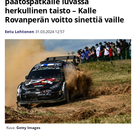
päätöspätkälle luvassa
herkullinen taisto – Kalle
Rovanperän voitto sinettiä vaille
Eetu Lehtonen
31.03.2024
12:57
Kuva:
Getty Images