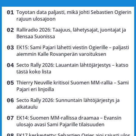
Toyotan data paljasti, mikä johti Sebastien Ogierin
rajuun ulosajoon
Ralliradio 2026: Taajuus, lähetysajat, juontajat ja
Bensaa Suonissa
EK15: Sami Pajari lähetti viestin Ogierille – paljasti
aiemmin Kalle Rovanperän varoituksen
Secto Rally 2026: Lauantain lähtöjärjestys – katso
tästä koko lista
Thierry Neuville kritisoi Suomen MM-rallia – Sami
Pajari eri linjoilla
Secto Rally 2026: Sunnuntain lähtöjärjestys ja
aikataulu
EK14: Suomen MM-rallissa draamaa – Evansin
ulosajo avasi Sami Pajarille tilaisuuden
EK17 keskeytetty: Sebastien Ogier ajoi rajusti ulos