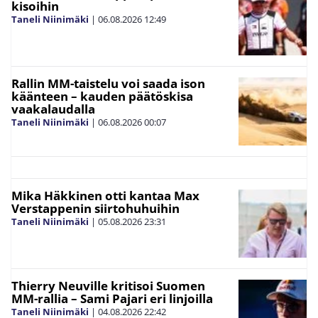
kisoihin
Taneli Niinimäki
|
06.08.2026
12:49
Rallin MM-taistelu voi saada ison
käänteen – kauden päätöskisa
vaakalaudalla
Taneli Niinimäki
|
06.08.2026
00:07
Mika Häkkinen otti kantaa Max
Verstappenin siirtohuhuihin
Taneli Niinimäki
|
05.08.2026
23:31
Thierry Neuville kritisoi Suomen
MM-rallia – Sami Pajari eri linjoilla
Taneli Niinimäki
|
04.08.2026
22:42