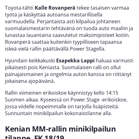
Toyota-tähti
Kalle Rovanperä
tekee tasaisen varmaa
työtä ja käskyttää autoansa mestarillisella
varmuudella. Perjantaista asti kilpailua johtaneen
suomalaismestarin tehtävänä on tuoda auto maaliin ja
lunastaa lauantaina saavutetut maksimipisteet kotiin.
Rovanperä saattaa kuitenkin tyypilliseen tapaansa
iskeä vielä rallin päättävällä Power Stagella.
Hyundain keikkakuski
Esapekka Lappi
haluaa varmasti
pikaisesti pois Keniasta. Suomalaisen ralli on ollut
painajaismainen ja ongelmia auton kanssa on riittänyt
jokaisena ajopäivänä.
Rallin viimeinen erikoiskoe käynnistyy kello 14:15
Suomen aikaa. Kyseessä on Power Stage -erikoiskoe,
jossa viidelle nopeimmalle on tarjolla lisäpisteitä.
Sunnuntain minikilpailun kokonaistilanne alla.
Kenian MM-rallin minikilpailun
tilanne, EK 18/19