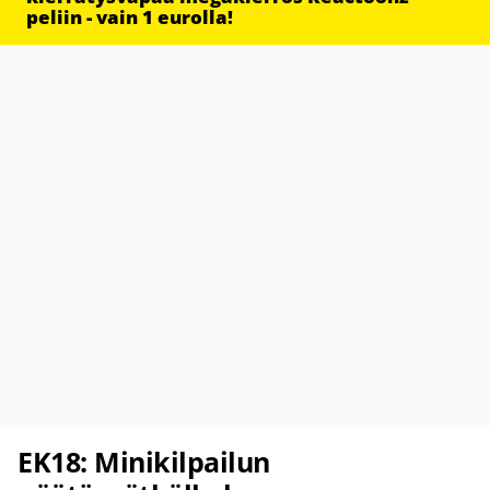
peliin - vain 1 eurolla!
EK18: Minikilpailun