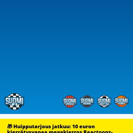
🎁 Huipputarjous jatkuu: 10 euron
kierrätysvapaa megakierros Reactoonz-