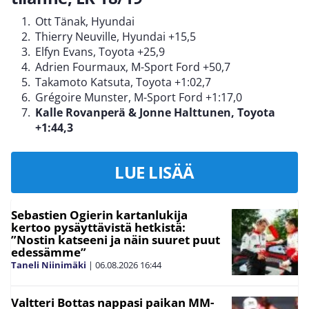
Ott Tänak, Hyundai
Thierry Neuville, Hyundai +15,5
Elfyn Evans, Toyota +25,9
Adrien Fourmaux, M-Sport Ford +50,7
Takamoto Katsuta, Toyota +1:02,7
Grégoire Munster, M-Sport Ford +1:17,0
Kalle Rovanperä & Jonne Halttunen, Toyota
+1:44,3
LUE LISÄÄ
Sebastien Ogierin kartanlukija
kertoo pysäyttävistä hetkistä:
”Nostin katseeni ja näin suuret puut
edessämme”
Taneli Niinimäki
|
06.08.2026
16:44
Valtteri Bottas nappasi paikan MM-