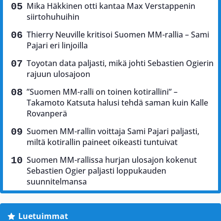
Mika Häkkinen otti kantaa Max Verstappenin
siirtohuhuihin
Thierry Neuville kritisoi Suomen MM-rallia – Sami
Pajari eri linjoilla
Toyotan data paljasti, mikä johti Sebastien Ogierin
rajuun ulosajoon
”Suomen MM-ralli on toinen kotirallini” –
Takamoto Katsuta halusi tehdä saman kuin Kalle
Rovanperä
Suomen MM-rallin voittaja Sami Pajari paljasti,
miltä kotirallin paineet oikeasti tuntuivat
Suomen MM-rallissa hurjan ulosajon kokenut
Sebastien Ogier paljasti loppukauden
suunnitelmansa
Luetuimmat