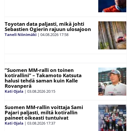
Toyotan data paljasti, mikä johti
Sebastien Ogierin rajuun ulosajoon
Taneli Niinimäki
|
04.08.2026
17:58
”Suomen MM-ralli on toinen
kotirallini” – Takamoto Katsuta
halusi tehdä saman kuin Kalle
Rovanperä
Kati Ojala
|
03.08.2026
20:15
Suomen MM-rallin voittaja Sami
Pajari paljasti, miltä kotirallin
paineet oikeasti tuntuivat
Kati Ojala
|
03.08.2026
17:37