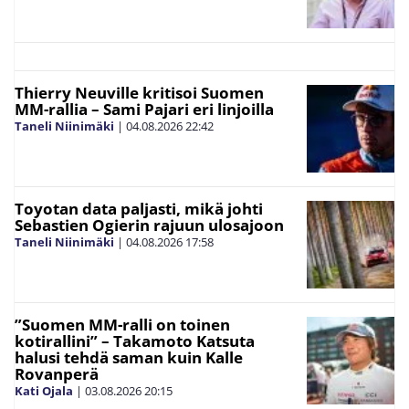
Thierry Neuville kritisoi Suomen
MM-rallia – Sami Pajari eri linjoilla
Taneli Niinimäki
|
04.08.2026
22:42
Toyotan data paljasti, mikä johti
Sebastien Ogierin rajuun ulosajoon
Taneli Niinimäki
|
04.08.2026
17:58
”Suomen MM-ralli on toinen
kotirallini” – Takamoto Katsuta
halusi tehdä saman kuin Kalle
Rovanperä
Kati Ojala
|
03.08.2026
20:15