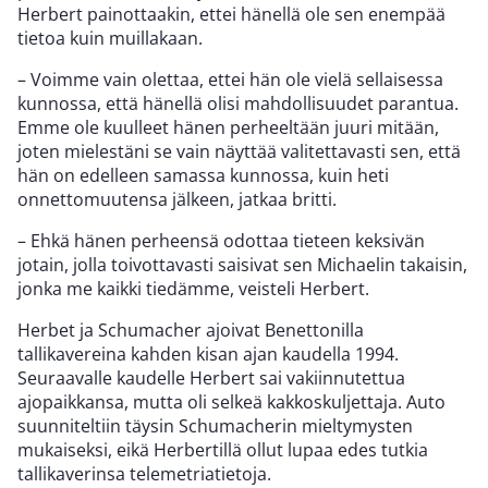
Herbert painottaakin, ettei hänellä ole sen enempää
tietoa kuin muillakaan.
– Voimme vain olettaa, ettei hän ole vielä sellaisessa
kunnossa, että hänellä olisi mahdollisuudet parantua.
Emme ole kuulleet hänen perheeltään juuri mitään,
joten mielestäni se vain näyttää valitettavasti sen, että
hän on edelleen samassa kunnossa, kuin heti
onnettomuutensa jälkeen, jatkaa britti.
– Ehkä hänen perheensä odottaa tieteen keksivän
jotain, jolla toivottavasti saisivat sen Michaelin takaisin,
jonka me kaikki tiedämme, veisteli Herbert.
Herbet ja Schumacher ajoivat Benettonilla
tallikavereina kahden kisan ajan kaudella 1994.
Seuraavalle kaudelle Herbert sai vakiinnutettua
ajopaikkansa, mutta oli selkeä kakkoskuljettaja. Auto
suunniteltiin täysin Schumacherin mieltymysten
mukaiseksi, eikä Herbertillä ollut lupaa edes tutkia
tallikaverinsa telemetriatietoja.