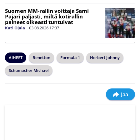
Suomen MM-rallin voittaja Sami
Pajari paljasti, miltä kotirallin
paineet oikeasti tuntuivat
Kati Ojala
|
03.08.2026
17:37
AIHEET
Benetton
Formula 1
Herbert Johnny
Schumacher Michael
Jaa
1€ = 10€ arvosta
ilmaiskierroksia ilman
kierrätystä!