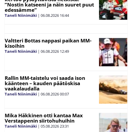
”Nostin katseeni ja näin suuret puut
edessämme”
Taneli Niinimäki
|
06.08.2026
16:44
Valtteri Bottas nappasi paikan MM-
kisoihin
Taneli Niinimäki
|
06.08.2026
12:49
Rallin MM-taistelu voi saada ison
käänteen – kauden päätöskisa
vaakalaudalla
Taneli Niinimäki
|
06.08.2026
00:07
Mika Häkkinen otti kantaa Max
Verstappenin siirtohuhuihin
Taneli Niinimäki
|
05.08.2026
23:31