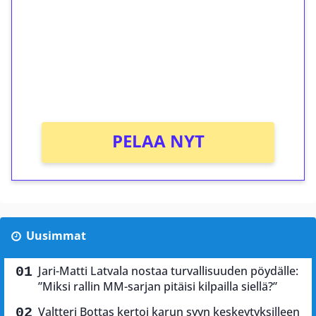
Talleta 1€
Saat heti 50 ilmaiskierrosta Tuohi 1000 -
peliin (arvo 0,20€ per kierros)!
Ei kierrätysvaatimusta!
PELAA NYT
Uusimmat
Jari-Matti Latvala nostaa turvallisuuden pöydälle:
”Miksi rallin MM-sarjan pitäisi kilpailla siellä?”
Valtteri Bottas kertoi karun syyn keskeytyksilleen