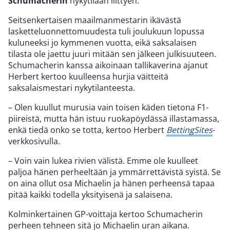
Schumacherin
nykytilaan liittyen.
Seitsenkertaisen maailmanmestarin ikävästä
lasketteluonnettomuudesta tuli joulukuun lopussa
kuluneeksi jo kymmenen vuotta, eikä saksalaisen
tilasta ole jaettu juuri mitään sen jälkeen julkisuuteen.
Schumacherin kanssa aikoinaan tallikaverina ajanut
Herbert kertoo kuulleensa hurjia väitteitä
saksalaismestari nykytilanteesta.
– Olen kuullut murusia vain toisen käden tietona F1-
piireistä, mutta hän istuu ruokapöydässä illastamassa,
enkä tiedä onko se totta, kertoo Herbert
BettingSites
-
verkkosivulla.
– Voin vain lukea rivien välistä. Emme ole kuulleet
paljoa hänen perheeltään ja ymmärrettävistä syistä. Se
on aina ollut osa Michaelin ja hänen perheensä tapaa
pitää kaikki todella yksityisenä ja salaisena.
Kolminkertainen GP-voittaja kertoo Schumacherin
perheen tehneen sitä jo Michaelin uran aikana.