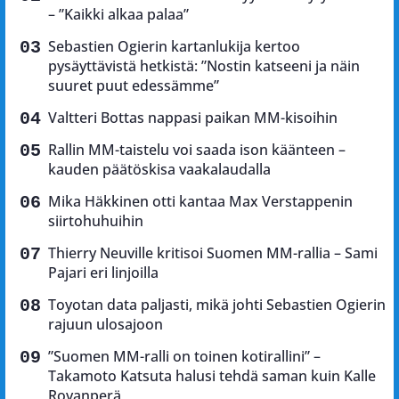
– ”Kaikki alkaa palaa”
Sebastien Ogierin kartanlukija kertoo
pysäyttävistä hetkistä: ”Nostin katseeni ja näin
suuret puut edessämme”
Valtteri Bottas nappasi paikan MM-kisoihin
Rallin MM-taistelu voi saada ison käänteen –
kauden päätöskisa vaakalaudalla
Mika Häkkinen otti kantaa Max Verstappenin
siirtohuhuihin
Thierry Neuville kritisoi Suomen MM-rallia – Sami
Pajari eri linjoilla
Toyotan data paljasti, mikä johti Sebastien Ogierin
rajuun ulosajoon
”Suomen MM-ralli on toinen kotirallini” –
Takamoto Katsuta halusi tehdä saman kuin Kalle
Rovanperä