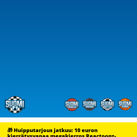
🎁 Huipputarjous jatkuu: 10 euron
kierrätysvapaa megakierros Reactoonz-