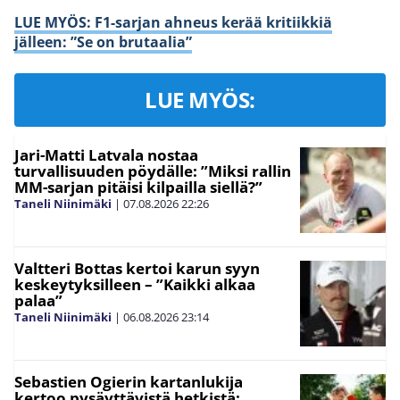
LUE MYÖS: F1-sarjan ahneus kerää kritiikkiä
jälleen: ”Se on brutaalia”
LUE MYÖS:
Jari-Matti Latvala nostaa
turvallisuuden pöydälle: ”Miksi rallin
MM-sarjan pitäisi kilpailla siellä?”
Taneli Niinimäki
|
07.08.2026
22:26
Valtteri Bottas kertoi karun syyn
keskeytyksilleen – ”Kaikki alkaa
palaa”
Taneli Niinimäki
|
06.08.2026
23:14
Sebastien Ogierin kartanlukija
kertoo pysäyttävistä hetkistä: