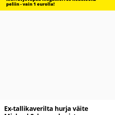
peliin - vain 1 eurolla!
Ex-tallikaverilta hurja väite