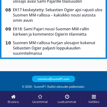
ulosajo avasi Sami Pajarille tilaisuuden
EK17 keskeytetty: Sebastien Ogier ajoi rajusti ulos
Suomen MM-rallissa – kaksikko nousi autosta
omin avuin
EK18: Sami Pajari nousi Suomen MM-rallin
kärkeen ja kommentoi Ogierin tilannetta
Suomen MM-rallissa hurjan ulosajon kokenut
Sebastien Ogier paljasti loppukauden
suunnitelmansa
toimitus@suomif1.com
© 2026 - SuomiF1. Kaikki oikeudet pidätetään.
Etusivu
Uusimmat
Luetuimmat
Valikko