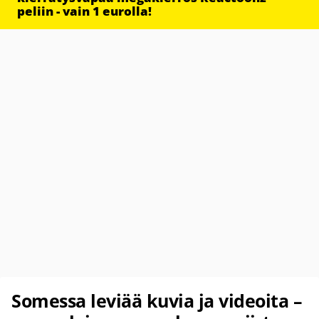
peliin - vain 1 eurolla!
Somessa leviää kuvia ja videoita –