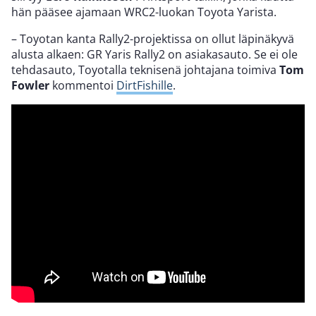
hän pääsee ajamaan WRC2-luokan Toyota Yarista.
– Toyotan kanta Rally2-projektissa on ollut läpinäkyvä
alusta alkaen: GR Yaris Rally2 on asiakasauto. Se ei ole
tehdasauto, Toyotalla teknisenä johtajana toimiva
Tom
Fowler
kommentoi
DirtFishille
.