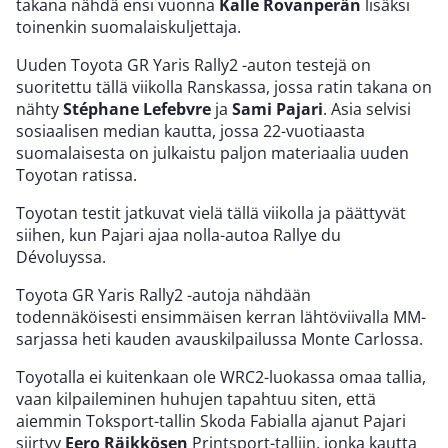
takana nähdä ensi vuonna
Kalle Rovanperän
lisäksi
toinenkin suomalaiskuljettaja.
Uuden Toyota GR Yaris Rally2 -auton testejä on
suoritettu tällä viikolla Ranskassa, jossa ratin takana on
nähty
Stéphane Lefebvre
ja
Sami Pajari
. Asia selvisi
sosiaalisen median kautta, jossa 22-vuotiaasta
suomalaisesta on julkaistu paljon materiaalia uuden
Toyotan ratissa.
Toyotan testit jatkuvat vielä tällä viikolla ja päättyvät
siihen, kun Pajari ajaa nolla-autoa Rallye du
Dévoluyssa.
Toyota GR Yaris Rally2 -autoja nähdään
todennäköisesti ensimmäisen kerran lähtöviivalla MM-
sarjassa heti kauden avauskilpailussa Monte Carlossa.
Toyotalla ei kuitenkaan ole WRC2-luokassa omaa tallia,
vaan kilpaileminen huhujen tapahtuu siten, että
aiemmin Toksport-tallin Skoda Fabialla ajanut Pajari
siirtyy
Eero Räikkösen
Printsport-talliin, jonka kautta