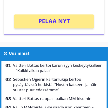
Ei kierrätysvaatimusta!
PELAA NYT
Uusimmat
Valtteri Bottas kertoi karun syyn keskeytyksilleen
– ”Kaikki alkaa palaa”
Sebastien Ogierin kartanlukija kertoo
pysäyttävistä hetkistä: ”Nostin katseeni ja näin
suuret puut edessämme”
Valtteri Bottas nappasi paikan MM-kisoihin
Rallin MM-taistelu voi saada ison käänteen –