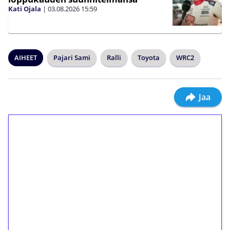
Kati Ojala
|
03.08.2026
15:59
AIHEET
Pajari Sami
Ralli
Toyota
WRC2
Jaa
1€ = 10€ arvosta
ilmaiskierroksia ilman
kierrätystä!
Talleta 1€
Saat heti 50 ilmaiskierrosta Tuohi 1000 -
peliin (arvo 0,20€ per kierros)!