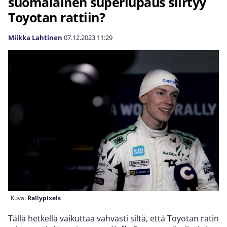
suomalainen superlupaus siirtyy
Toyotan rattiin?
Miikka Lahtinen
07.12.2023
11:29
Kuva:
Rallypixels
Tällä hetkellä vaikuttaa vahvasti siltä, että Toyotan ratin