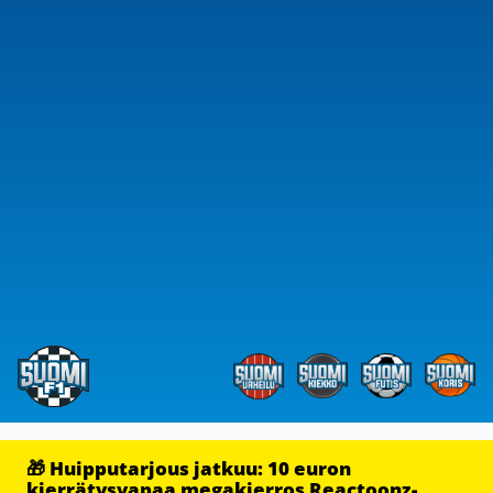
🎁 Huipputarjous jatkuu: 10 euron
kierrätysvapaa megakierros Reactoonz-