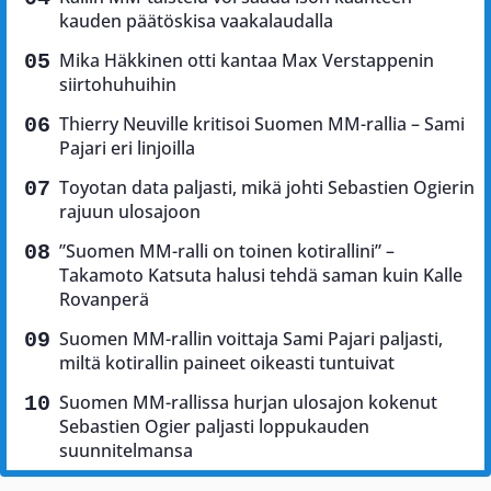
kauden päätöskisa vaakalaudalla
Mika Häkkinen otti kantaa Max Verstappenin
siirtohuhuihin
Thierry Neuville kritisoi Suomen MM-rallia – Sami
Pajari eri linjoilla
Toyotan data paljasti, mikä johti Sebastien Ogierin
rajuun ulosajoon
”Suomen MM-ralli on toinen kotirallini” –
Takamoto Katsuta halusi tehdä saman kuin Kalle
Rovanperä
Suomen MM-rallin voittaja Sami Pajari paljasti,
miltä kotirallin paineet oikeasti tuntuivat
Suomen MM-rallissa hurjan ulosajon kokenut
Sebastien Ogier paljasti loppukauden
suunnitelmansa