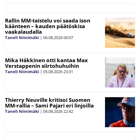
Rallin MM-taistelu voi saada ison
käänteen – kauden päätöskisa
vaakalaudalla
Taneli Niinimäki
|
06.08.2026
00:07
Mika Häkkinen otti kantaa Max
Verstappenin siirtohuhuihin
Taneli Niinimäki
|
05.08.2026
23:31
Thierry Neuville kritisoi Suomen
MM-rallia – Sami Pajari eri linjoilla
Taneli Niinimäki
|
04.08.2026
22:42