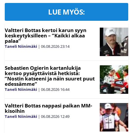
LUE MYÖS:
Valtteri Bottas kertoi karun syyn
keskeytyksilleen – ”Kaikki alkaa
palaa”
Taneli Niinimäki
|
06.08.2026
23:14
Sebastien Ogierin kartanlukija
kertoo pysäyttävistä hetkistä:
”Nostin katseeni ja näin suuret puut
edessämme”
Taneli Niinimäki
|
06.08.2026
16:44
Valtteri Bottas nappasi paikan MM-
kisoihin
Taneli Niinimäki
|
06.08.2026
12:49