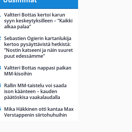
Valtteri Bottas kertoi karun
syyn keskeytyksilleen – ”Kaikki
alkaa palaa”
Sebastien Ogierin kartanlukija
kertoo pysäyttävistä hetkistä:
”Nostin katseeni ja näin suuret
puut edessämme”
Valtteri Bottas nappasi paikan
MM-kisoihin
Rallin MM-taistelu voi saada
ison käänteen – kauden
päätöskisa vaakalaudalla
Mika Häkkinen otti kantaa Max
Verstappenin siirtohuhuihin