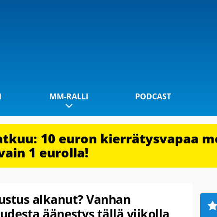
1
MM-RALLI
PODCAST
jatkuu: 10 euron kierrätysvapaa m
vain 1 eurolla!
ustus alkanut? Vanhan
desta äänestys tällä viikolla