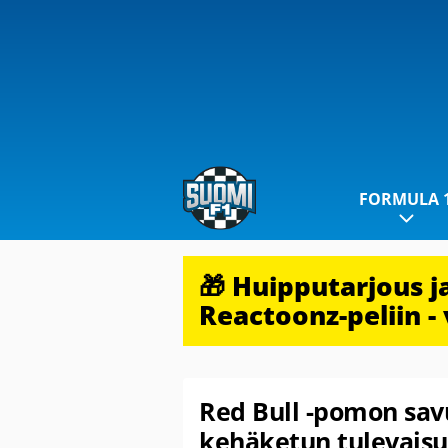
FORMULA 
🎁 Huipputarjous 
Reactoonz-peliin - 
Red Bull -pomon sav
kehäketun tulevaisuu