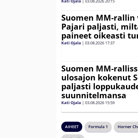
Kati Ojala
|
03.08.2026
20:15
Suomen MM-rallin 
Pajari paljasti, milt
paineet oikeasti tu
Kati Ojala
|
03.08.2026
17:37
Suomen MM-ralliss
ulosajon kokenut S
paljasti loppukaud
suunnitelmansa
Kati Ojala
|
03.08.2026
15:59
AIHEET
Formula 1
Horner Chr