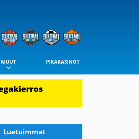
MUUT
PIKAKASINOT
egakierros
Luetuimmat