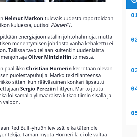
en
Helmut Markon
tulevaisuudesta raportoidaan
ikon kuluessa, uutisoi
PlanetF1.
ut pitkään energiajuomatallin johtohahmoja, mutta
tisen menehtymisen johdosta vanha kehäkettu ei
n. Tallissa tavoitellaan kuitenkin uudenlaista
oimenjohtaja
Oliver Mintzlaffin
toimesta.
in päällikkö
Christian Hornerin
kerrotaan olevan
en puolestapuhujia. Marko teki tilanteensa
kko sitten, kun rääväsuinen konkari lipsautti
jettajaan
Sergio Pereziin
liittyen. Marko joutui
kä loi samalla ylimääräistä kitkaa tiimin sisällä ja
n valoon.
an Red Bull -yhtiön leivissä, eikä täten ole
 työntekijä. Tämän myötä Hornerilla ei ole valtaa