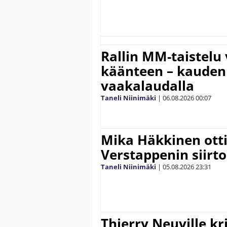
Rallin MM-taistelu 
käänteen – kauden
vaakalaudalla
Taneli Niinimäki
|
06.08.2026
00:07
Mika Häkkinen ott
Verstappenin siirt
Taneli Niinimäki
|
05.08.2026
23:31
Thierry Neuville kr