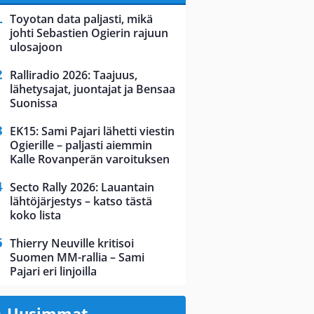
Toyotan data paljasti, mikä
johti Sebastien Ogierin rajuun
ulosajoon
Ralliradio 2026: Taajuus,
lähetysajat, juontajat ja Bensaa
Suonissa
EK15: Sami Pajari lähetti viestin
Ogierille – paljasti aiemmin
Kalle Rovanperän varoituksen
Secto Rally 2026: Lauantain
lähtöjärjestys – katso tästä
koko lista
Thierry Neuville kritisoi
Suomen MM-rallia – Sami
Pajari eri linjoilla
Uusimmat