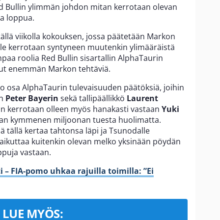
Red Bullin ylimmän johdon mitan kerrotaan olevan
aa loppua.
tällä viikolla kokouksen, jossa päätetään Markon
ille kerrotaan syntyneen muutenkin ylimääräistä
mpaa roolia Red Bullin sisartallin AlphaTaurin
llut enemmän Markon tehtäviä.
so osa AlphaTaurin tulevaisuuden päätöksiä, joihin
an
Peter Bayerin
sekä tallipäällikkö
Laurent
in kerrotaan olleen myös hanakasti vastaan
Yuki
an kymmenen miljoonan tuesta huolimatta.
ä tällä kertaa tahtonsa läpi ja Tsunodalle
vaikuttaa kuitenkin olevan melko yksinään pöydän
ppuja vastaan.
i – FIA-pomo uhkaa rajuilla toimilla: ”Ei
LUE MYÖS: