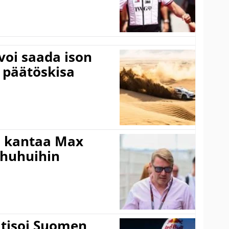
voi saada ison
 päätöskisa
i kantaa Max
ohuhuihin
itisoi Suomen