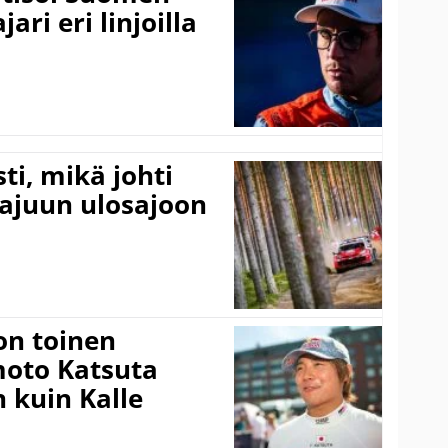
ari eri linjoilla
ti, mikä johti
rajuun ulosajoon
on toinen
amoto Katsuta
 kuin Kalle