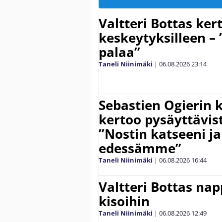
Valtteri Bottas ker
keskeytyksilleen – 
palaa”
Taneli Niinimäki
|
06.08.2026
23:14
Sebastien Ogierin 
kertoo pysäyttävist
”Nostin katseeni j
edessämme”
Taneli Niinimäki
|
06.08.2026
16:44
Valtteri Bottas na
kisoihin
Taneli Niinimäki
|
06.08.2026
12:49