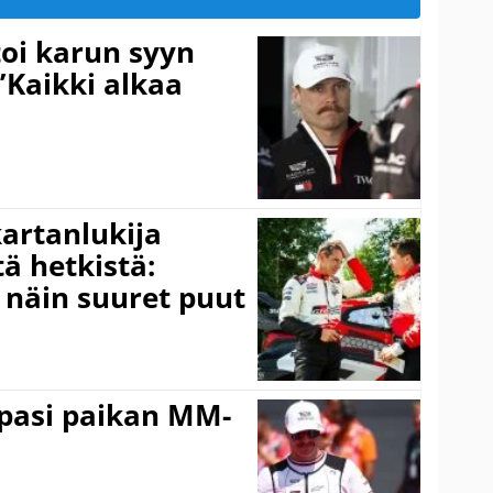
toi karun syyn
”Kaikki alkaa
kartanlukija
ä hetkistä:
a näin suuret puut
ppasi paikan MM-