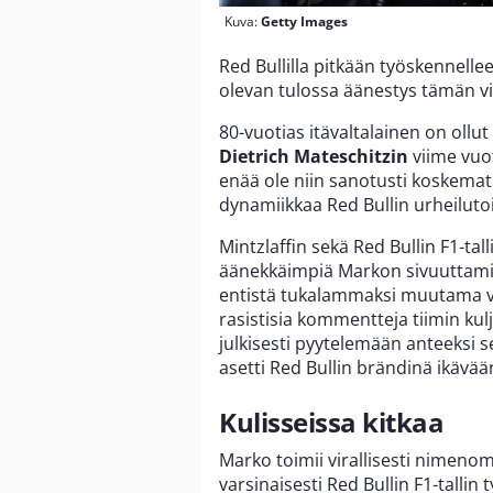
Kuva:
Getty Images
Red Bullilla pitkään työskennelle
olevan tulossa äänestys tämän vi
80-vuotias itävaltalainen on oll
Dietrich Mateschitzin
viime vuo
enää ole niin sanotusti koskemato
dynamiikkaa Red Bullin urheilut
Mintzlaffin sekä Red Bullin F1-tall
äänekkäimpiä Markon sivuuttamis
entistä tukalammaksi muutama vii
rasistisia kommentteja tiimin kul
julkisesti pyytelemään anteeksi se
asetti Red Bullin brändinä ikävää
Kulisseissa kitkaa
Marko toimii virallisesti nimenoma
varsinaisesti Red Bullin F1-tallin