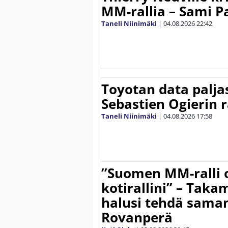
MM-rallia – Sami Paj
Taneli Niinimäki
|
04.08.2026
22:42
Toyotan data paljas
Sebastien Ogierin 
Taneli Niinimäki
|
04.08.2026
17:58
”Suomen MM-ralli 
kotirallini” – Tak
halusi tehdä saman
Rovanperä