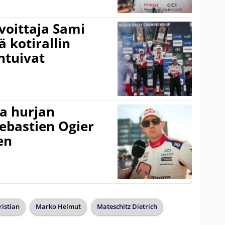
voittaja Sami
ä kotirallin
ntuivat
a hurjan
ebastien Ogier
en
istian
Marko Helmut
Mateschitz Dietrich