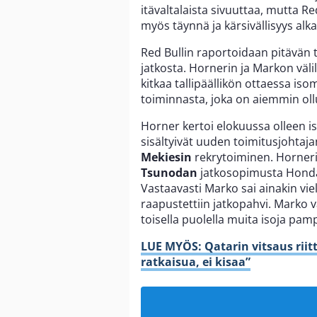
itävaltalaista sivuuttaa, mutta 
myös täynnä ja kärsivällisyys alk
Red Bullin raportoidaan pitävän 
jatkosta. Hornerin ja Markon väl
kitkaa tallipäällikön ottaessa iso
toiminnasta, joka on aiemmin o
Horner kertoi elokuussa olleen i
sisältyivät uuden toimitusjohtaj
Mekiesin
rekrytoiminen. Horner
Tsunodan
jatkosopimusta Hond
Vastaavasti Marko sai ainakin viel
raapustettiin jatkopahvi. Marko 
toisella puolella muita isoja pam
LUE MYÖS: Qatarin vitsaus riitt
ratkaisua, ei kisaa”