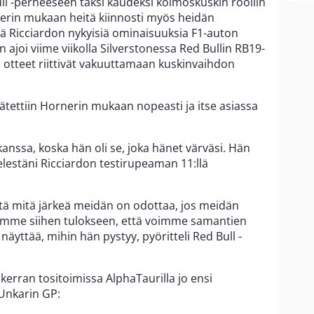
ll -perheeseen täksi kaudeksi kolmoskuskin rooliin
nerin mukaan heitä kiinnosti myös heidän
ä Ricciardon nykyisiä ominaisuuksia F1-auton
 ajoi viime viikolla Silverstonessa Red Bullin RB19-
in otteet riittivät vakuuttamaan kuskinvaihdon
ätettiin Hornerin mukaan nopeasti ja itse asiassa
anssa, koska hän oli se, joka hänet värväsi. Hän
mielestäni Ricciardon testirupeaman 11:llä
että mitä järkeä meidän on odottaa, jos meidän
ulimme siihen tulokseen, että voimme samantien
 näyttää, mihin hän pystyy, pyöritteli Red Bull -
rran tositoimissa AlphaTaurilla jo ensi
Unkarin GP: