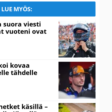
LUE MYÖS:
a suora viesti
at vuoteni ovat
koi kovaa
lle tähdelle
hetket käsillä –