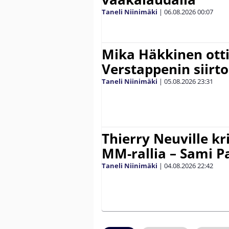
Taneli Niinimäki
|
06.08.2026
00:07
Mika Häkkinen ott
Verstappenin siirt
Taneli Niinimäki
|
05.08.2026
23:31
Thierry Neuville kr
MM-rallia – Sami Paj
Taneli Niinimäki
|
04.08.2026
22:42