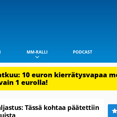
1
MM-RALLI
PODCAST
jatkuu: 10 euron kierrätysvapaa m
vain 1 eurolla!
ljastus: Tässä kohtaa päätettiin
uista