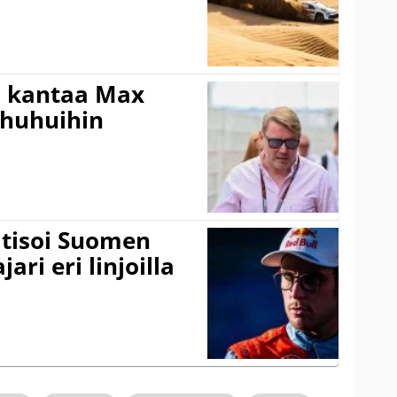
i kantaa Max
ohuhuihin
itisoi Suomen
ari eri linjoilla