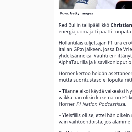
Kuva:
Getty Images
Red Bullin tallipäällikkö
Christia
energiajuomajätti päätti tuupat
Hollantilaiskuljettajan F1-ura ei
Italian GP:n jälkeen, jossa De Vri
yhdeksänneksi. Vauhti ei riittänyt 
AlphaTaurilla ja kisaviikonloput o
Horner kertoo heidän asettaneen s
mutta suoritustaso ei lopulta rii
– Tilanne alkoi käydä vaikeaksi Ny
vaikka hän olikin kokematon F1-ku
Horner
F1 Nation Podcastissa.
– Yleisfiilis oli se, ettei hän oik
vain vaihtoehdoista, jos alamm