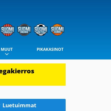
MUUT
PIKAKASINOT
egakierros
Luetuimmat