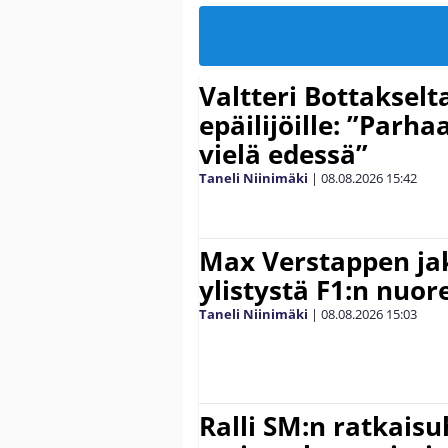
Valtteri Bottakselt
epäilijöille: ”Parha
vielä edessä”
Taneli Niinimäki
|
08.08.2026
15:42
Max Verstappen ja
ylistystä F1:n nuore
Taneli Niinimäki
|
08.08.2026
15:03
Ralli SM:n ratkaisu