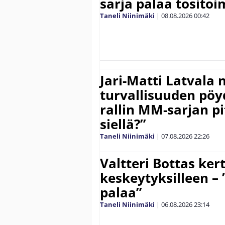
sarja palaa tositoim
Taneli Niinimäki
|
08.08.2026
00:42
Jari-Matti Latvala 
turvallisuuden pöyd
rallin MM-sarjan pit
siellä?”
Taneli Niinimäki
|
07.08.2026
22:26
Valtteri Bottas ker
keskeytyksilleen – 
palaa”
Taneli Niinimäki
|
06.08.2026
23:14