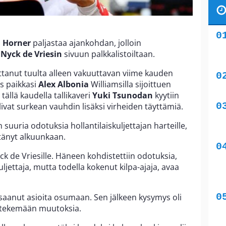
n Horner
paljastaa ajankohdan, jolloin
a
Nyck de Vriesin
sivuun palkkalistoiltaan.
 ottanut tuulta alleen vakuuttavan viime kauden
es paikkasi
Alex Albonia
Williamsilla sijoittuen
tällä kaudella tallikaveri
Yuki Tsunodan
kyytiin
livat surkean vauhdin lisäksi virheiden täyttämiä.
uuria odotuksia hollantilaiskuljettajan harteille,
ttänyt alkuunkaan.
ck de Vriesille. Häneen kohdistettiin odotuksia,
ljettaja, mutta todella kokenut kilpa-ajaja, avaa
ein saanut asioita osumaan. Sen jälkeen kysymys oli
e tekemään muutoksia.