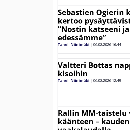
Sebastien Ogierin 
kertoo pysäyttävist
”Nostin katseeni j
edessämme”
Taneli Niinimäki
|
06.08.2026
16:44
Valtteri Bottas na
kisoihin
Taneli Niinimäki
|
06.08.2026
12:49
Rallin MM-taistelu 
käänteen – kauden
vaakalaudalla