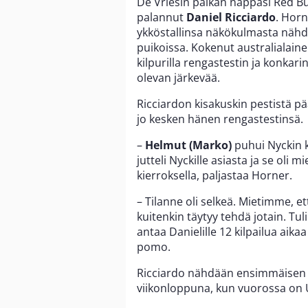
De Vriesin paikan nappasi Red Bu
palannut
Daniel Ricciardo
. Hor
ykköstallinsa näkökulmasta nähd
puikoissa. Kokenut australialainen
kilpurilla rengastestin ja konkar
olevan järkevää.
Ricciardon kisakuskin pestistä pä
jo kesken hänen rengastestinsä.
–
Helmut (Marko)
puhui Nyckin k
jutteli Nyckille asiasta ja se oli 
kierroksella, paljastaa Horner.
– Tilanne oli selkeä. Mietimme, 
kuitenkin täytyy tehdä jotain. T
antaa Danielille 12 kilpailua aikaa
pomo.
Ricciardo nähdään ensimmäisen ke
viikonloppuna, kun vuorossa on 