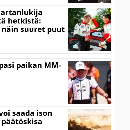
kartanlukija
ä hetkistä:
a näin suuret puut
ppasi paikan MM-
voi saada ison
 päätöskisa