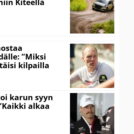
iin Kiteellä
nostaa
älle: ”Miksi
äisi kilpailla
toi karun syyn
”Kaikki alkaa