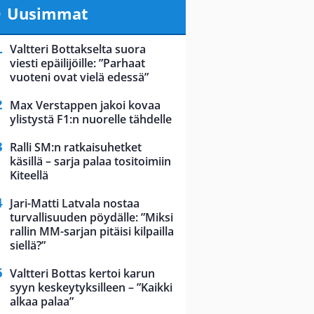
Uusimmat
Valtteri Bottakselta suora
viesti epäilijöille: ”Parhaat
vuoteni ovat vielä edessä”
Max Verstappen jakoi kovaa
ylistystä F1:n nuorelle tähdelle
Ralli SM:n ratkaisuhetket
käsillä – sarja palaa tositoimiin
Kiteellä
Jari-Matti Latvala nostaa
turvallisuuden pöydälle: ”Miksi
rallin MM-sarjan pitäisi kilpailla
siellä?”
Valtteri Bottas kertoi karun
syyn keskeytyksilleen – ”Kaikki
alkaa palaa”