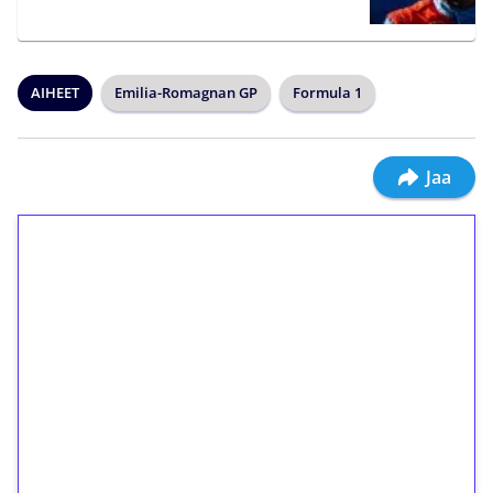
AIHEET
Emilia-Romagnan GP
Formula 1
Jaa
1€ = 10€ arvosta
ilmaiskierroksia ilman
kierrätystä!
Talleta 1€
Saat heti 50 ilmaiskierrosta Tuohi 1000 -
peliin (arvo 0,20€ per kierros)!
Ei kierrätysvaatimusta!