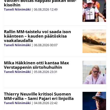
Valtteri Bottas nappasi paikan MM-
kisoihin
Taneli Niinimäki
|
06.08.2026
12:49
Rallin MM-taistelu voi saada ison
käänteen – kauden päätöskisa
vaakalaudalla
Taneli Niinimäki
|
06.08.2026
00:07
Mika Häkkinen otti kantaa Max
Verstappenin siirtohuhuihin
Taneli Niinimäki
|
05.08.2026
23:31
Thierry Neuville kritisoi Suomen
MM-rallia – Sami Pajari eri linjoilla
Taneli Niinimäki
|
04.08.2026
22:42