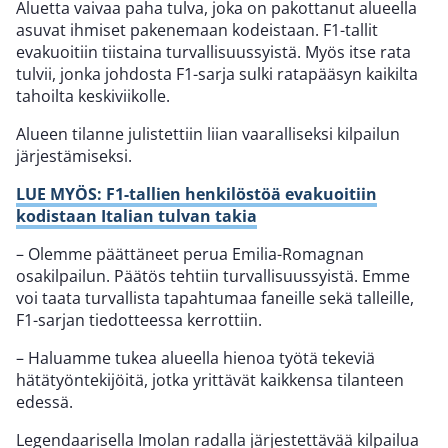
Aluetta vaivaa paha tulva, joka on pakottanut alueella
asuvat ihmiset pakenemaan kodeistaan. F1-tallit
evakuoitiin tiistaina turvallisuussyistä. Myös itse rata
tulvii, jonka johdosta F1-sarja sulki ratapääsyn kaikilta
tahoilta keskiviikolle.
Alueen tilanne julistettiin liian vaaralliseksi kilpailun
järjestämiseksi.
LUE MYÖS: F1-tallien henkilöstöä evakuoitiin
kodistaan Italian tulvan takia
– Olemme päättäneet perua Emilia-Romagnan
osakilpailun. Päätös tehtiin turvallisuussyistä. Emme
voi taata turvallista tapahtumaa faneille sekä talleille,
F1-sarjan tiedotteessa kerrottiin.
– Haluamme tukea alueella hienoa työtä tekeviä
hätätyöntekijöitä, jotka yrittävät kaikkensa tilanteen
edessä.
Legendaarisella Imolan radalla järjestettävää kilpailua