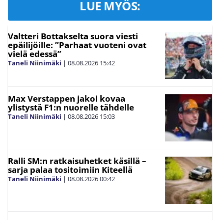
LUE MYÖS:
Valtteri Bottakselta suora viesti
epäilijöille: ”Parhaat vuoteni ovat
vielä edessä”
Taneli Niinimäki
|
08.08.2026
15:42
Max Verstappen jakoi kovaa
ylistystä F1:n nuorelle tähdelle
Taneli Niinimäki
|
08.08.2026
15:03
Ralli SM:n ratkaisuhetket käsillä –
sarja palaa tositoimiin Kiteellä
Taneli Niinimäki
|
08.08.2026
00:42