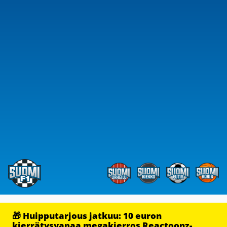
🎁 Huipputarjous jatkuu: 10 euron
kierrätysvapaa megakierros Reactoonz-