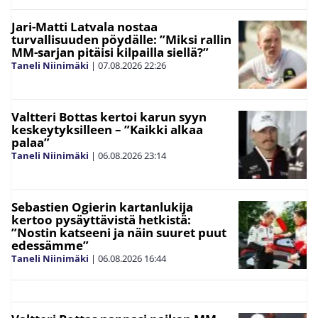
Jari-Matti Latvala nostaa
turvallisuuden pöydälle: ”Miksi rallin
MM-sarjan pitäisi kilpailla siellä?”
Taneli Niinimäki
|
07.08.2026
22:26
Valtteri Bottas kertoi karun syyn
keskeytyksilleen – ”Kaikki alkaa
palaa”
Taneli Niinimäki
|
06.08.2026
23:14
Sebastien Ogierin kartanlukija
kertoo pysäyttävistä hetkistä:
”Nostin katseeni ja näin suuret puut
edessämme”
Taneli Niinimäki
|
06.08.2026
16:44