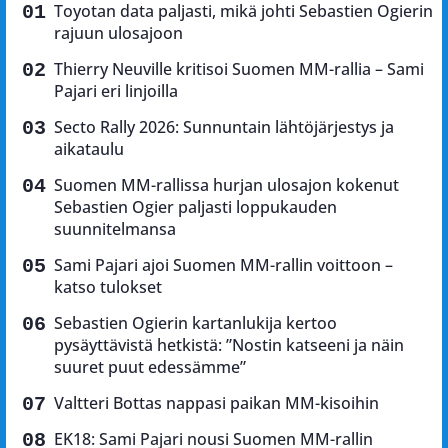
Toyotan data paljasti, mikä johti Sebastien Ogierin
rajuun ulosajoon
Thierry Neuville kritisoi Suomen MM-rallia – Sami
Pajari eri linjoilla
Secto Rally 2026: Sunnuntain lähtöjärjestys ja
aikataulu
Suomen MM-rallissa hurjan ulosajon kokenut
Sebastien Ogier paljasti loppukauden
suunnitelmansa
Sami Pajari ajoi Suomen MM-rallin voittoon –
katso tulokset
Sebastien Ogierin kartanlukija kertoo
pysäyttävistä hetkistä: ”Nostin katseeni ja näin
suuret puut edessämme”
Valtteri Bottas nappasi paikan MM-kisoihin
EK18: Sami Pajari nousi Suomen MM-rallin