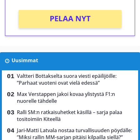
PELAA NYT
Uusimmat
Valtteri Bottakselta suora viesti epäilijöille:
”Parhaat vuoteni ovat vielä edessä”
Max Verstappen jakoi kovaa ylistystä F1:n
nuorelle tähdelle
Ralli SM:n ratkaisuhetket käsillä – sarja palaa
tositoimiin Kiteellä
Jari-Matti Latvala nostaa turvallisuuden pöydälle:
”Miksi rallin MM-sarjan pitäisi kilpailla siellä?”