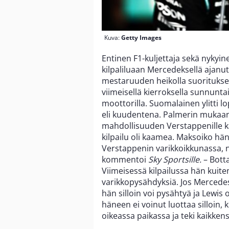
Kuva:
Getty Images
Entinen F1-kuljettaja sekä nykyin
kilpaliluaan Mercedeksellä ajanu
mestaruuden heikolla suoritukse
viimeisellä kierroksella sunnunta
moottorilla. Suomalainen ylitti lo
eli kuudentena. Palmerin mukaan
mahdollisuuden Verstappenille käy
kilpailu oli kaamea. Maksoiko hän
Verstappenin varikkoikkunassa, ni
kommentoi
Sky Sportsille.
– Botta
Viimeisessä kilpailussa hän kuite
varikkopysähdyksiä. Jos Mercede
hän silloin voi pysähtyä ja Lewis 
häneen ei voinut luottaa silloin, 
oikeassa paikassa ja teki kaikke