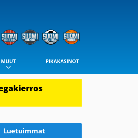
MUUT
PIKAKASINOT
egakierros
Luetuimmat