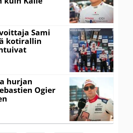
 kuin Kalle
voittaja Sami
ä kotirallin
ntuivat
a hurjan
ebastien Ogier
en