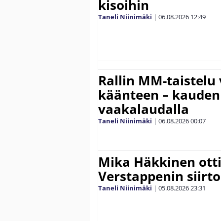
kisoihin
Taneli Niinimäki
|
06.08.2026
12:49
Rallin MM-taistelu 
käänteen – kauden
vaakalaudalla
Taneli Niinimäki
|
06.08.2026
00:07
Mika Häkkinen ott
Verstappenin siirt
Taneli Niinimäki
|
05.08.2026
23:31