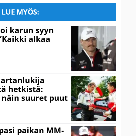
LUE MYÖS:
toi karun syyn
”Kaikki alkaa
kartanlukija
ä hetkistä:
a näin suuret puut
ppasi paikan MM-