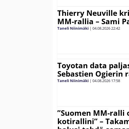
Thierry Neuville kr
MM-rallia – Sami Paj
Taneli Niinimäki
|
04.08.2026
22:42
Toyotan data paljas
Sebastien Ogierin 
Taneli Niinimäki
|
04.08.2026
17:58
”Suomen MM-ralli 
kotirallini” – Tak