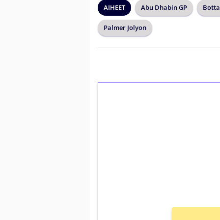
AIHEET
Abu Dhabin GP
Botta
Palmer Jolyon
1€ = 10€ arvosta 
kierrätystä!
Talleta 1€
Saat heti 50 ilmaiskierr
kierros)!
Ei kierrätysvaatimusta!