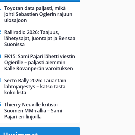
Toyotan data paljasti, mikä
johti Sebastien Ogierin rajuun
ulosajoon
Ralliradio 2026: Taajuus,
lähetysajat, juontajat ja Bensaa
Suonissa
EK15: Sami Pajari lähetti viestin
Ogierille – paljasti aiemmin
Kalle Rovanperän varoituksen
Secto Rally 2026: Lauantain
lähtöjärjestys – katso tästä
koko lista
Thierry Neuville kritisoi
Suomen MM-rallia – Sami
Pajari eri linjoilla
Uusimmat