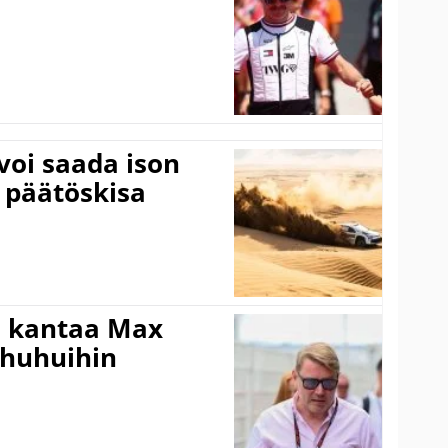
voi saada ison
 päätöskisa
i kantaa Max
ohuhuihin