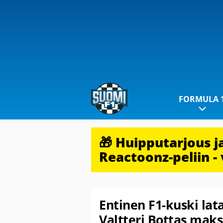
FORMULA 
🎁 Huipputarjous 
Reactoonz-peliin - 
Entinen F1-kuski lat
Valtteri Bottas maks