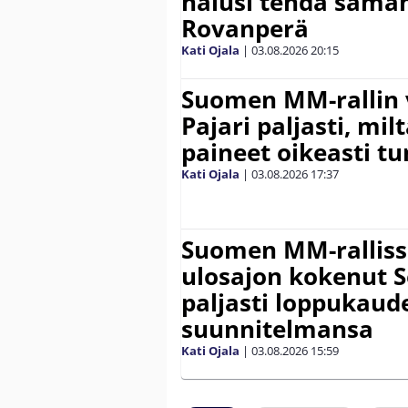
halusi tehdä saman
Rovanperä
Kati Ojala
|
03.08.2026
20:15
Suomen MM-rallin 
Pajari paljasti, milt
paineet oikeasti tu
Kati Ojala
|
03.08.2026
17:37
Suomen MM-ralliss
ulosajon kokenut S
paljasti loppukaud
suunnitelmansa
Kati Ojala
|
03.08.2026
15:59