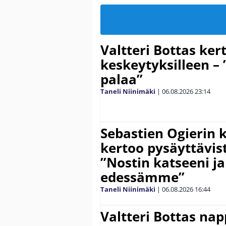
Valtteri Bottas ker
keskeytyksilleen – 
palaa”
Taneli Niinimäki
|
06.08.2026
23:14
Sebastien Ogierin 
kertoo pysäyttävist
”Nostin katseeni j
edessämme”
Taneli Niinimäki
|
06.08.2026
16:44
Valtteri Bottas na