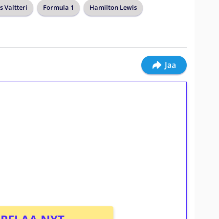
s Valtteri
Formula 1
Hamilton Lewis
Jaa
ilmaiskierroksia ilman
osta Tuohi 1000 -peliin (arvo 0,20€ per