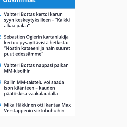
Valtteri Bottas kertoi karun
syyn keskeytyksilleen – ”Kaikki
alkaa palaa”
Sebastien Ogierin kartanlukija
kertoo pysäyttävistä hetkistä:
”Nostin katseeni ja näin suuret
puut edessämme”
Valtteri Bottas nappasi paikan
MM-kisoihin
Rallin MM-taistelu voi saada
ison käänteen – kauden
päätöskisa vaakalaudalla
Mika Häkkinen otti kantaa Max
Verstappenin siirtohuhuihin