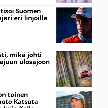
itisoi Suomen
ari eri linjoilla
ti, mikä johti
rajuun ulosajoon
on toinen
amoto Katsuta