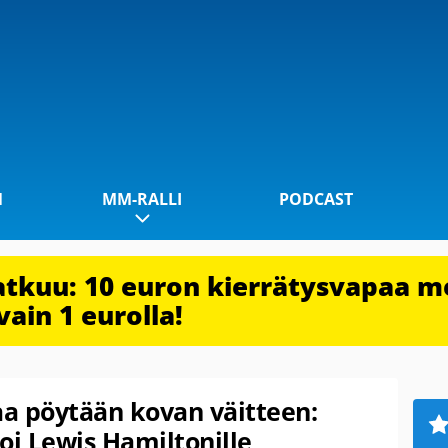
1
MM-RALLI
PODCAST
jatkuu: 10 euron kierrätysvapaa m
vain 1 eurolla!
aa pöytään kovan väitteen:
oi Lewis Hamiltonille