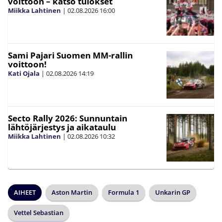
voittoon – katso tulokset
Miikka Lahtinen
|
02.08.2026
16:00
Sami Pajari Suomen MM-rallin
voittoon!
Kati Ojala
|
02.08.2026
14:19
Secto Rally 2026: Sunnuntain
lähtöjärjestys ja aikataulu
Miikka Lahtinen
|
02.08.2026
10:32
AIHEET
Aston Martin
Formula 1
Unkarin GP
Vettel Sebastian