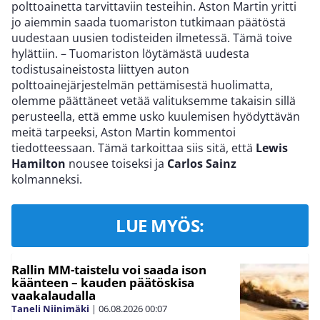
polttoainetta tarvittaviin testeihin. Aston Martin yritti
jo aiemmin saada tuomariston tutkimaan päätöstä
uudestaan uusien todisteiden ilmetessä. Tämä toive
hylättiin. – Tuomariston löytämästä uudesta
todistusaineistosta liittyen auton
polttoainejärjestelmän pettämisestä huolimatta,
olemme päättäneet vetää valituksemme takaisin sillä
perusteella, että emme usko kuulemisen hyödyttävän
meitä tarpeeksi, Aston Martin kommentoi
tiedotteessaan. Tämä tarkoittaa siis sitä, että
Lewis
Hamilton
nousee toiseksi ja
Carlos Sainz
kolmanneksi.
LUE MYÖS:
Rallin MM-taistelu voi saada ison
käänteen – kauden päätöskisa
vaakalaudalla
Taneli Niinimäki
|
06.08.2026
00:07