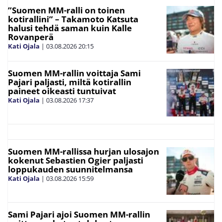
”Suomen MM-ralli on toinen
kotirallini” – Takamoto Katsuta
halusi tehdä saman kuin Kalle
Rovanperä
Kati Ojala
|
03.08.2026
20:15
Suomen MM-rallin voittaja Sami
Pajari paljasti, miltä kotirallin
paineet oikeasti tuntuivat
Kati Ojala
|
03.08.2026
17:37
Suomen MM-rallissa hurjan ulosajon
kokenut Sebastien Ogier paljasti
loppukauden suunnitelmansa
Kati Ojala
|
03.08.2026
15:59
Sami Pajari ajoi Suomen MM-rallin