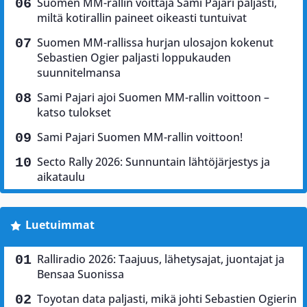
Suomen MM-rallin voittaja Sami Pajari paljasti,
miltä kotirallin paineet oikeasti tuntuivat
Suomen MM-rallissa hurjan ulosajon kokenut
Sebastien Ogier paljasti loppukauden
suunnitelmansa
Sami Pajari ajoi Suomen MM-rallin voittoon –
katso tulokset
Sami Pajari Suomen MM-rallin voittoon!
Secto Rally 2026: Sunnuntain lähtöjärjestys ja
aikataulu
Luetuimmat
Ralliradio 2026: Taajuus, lähetysajat, juontajat ja
Bensaa Suonissa
Toyotan data paljasti, mikä johti Sebastien Ogierin