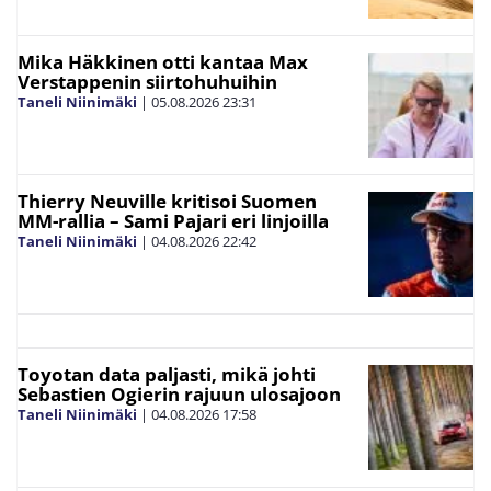
Mika Häkkinen otti kantaa Max
Verstappenin siirtohuhuihin
Taneli Niinimäki
|
05.08.2026
23:31
Thierry Neuville kritisoi Suomen
MM-rallia – Sami Pajari eri linjoilla
Taneli Niinimäki
|
04.08.2026
22:42
Toyotan data paljasti, mikä johti
Sebastien Ogierin rajuun ulosajoon
Taneli Niinimäki
|
04.08.2026
17:58