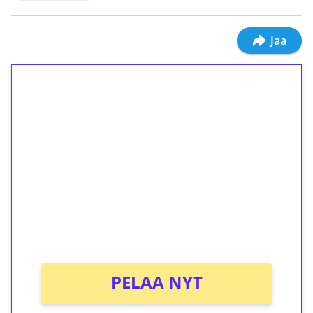
Jaa
1€ = 10€ arvosta
ilmaiskierroksia ilman
kierrätystä!
Talleta 1€
Saat heti 50 ilmaiskierrosta Tuohi 1000 -
peliin (arvo 0,20€ per kierros)!
Ei kierrätysvaatimusta!
PELAA NYT