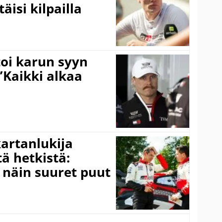
äisi kilpailla
toi karun syyn
”Kaikki alkaa
kartanlukija
ä hetkistä:
a näin suuret puut