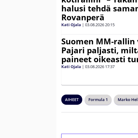
halusi tehdä saman
Rovanperä
Kati Ojala
|
03.08.2026
20:15
Suomen MM-rallin 
Pajari paljasti, milt
paineet oikeasti tu
Kati Ojala
|
03.08.2026
17:37
AIHEET
Formula 1
Marko He