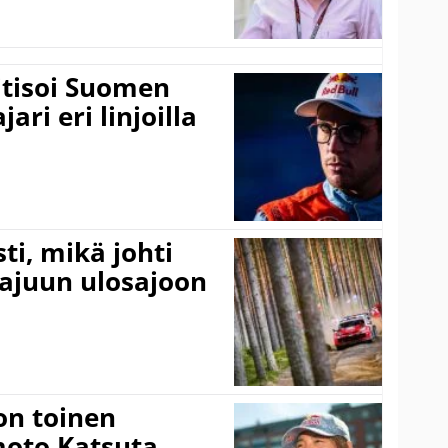
itisoi Suomen
ari eri linjoilla
ti, mikä johti
rajuun ulosajoon
on toinen
amoto Katsuta