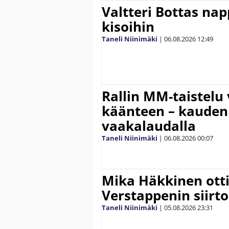
Valtteri Bottas na
kisoihin
Taneli Niinimäki
|
06.08.2026
12:49
Rallin MM-taistelu 
käänteen – kauden
vaakalaudalla
Taneli Niinimäki
|
06.08.2026
00:07
Mika Häkkinen ott
Verstappenin siirt
Taneli Niinimäki
|
05.08.2026
23:31