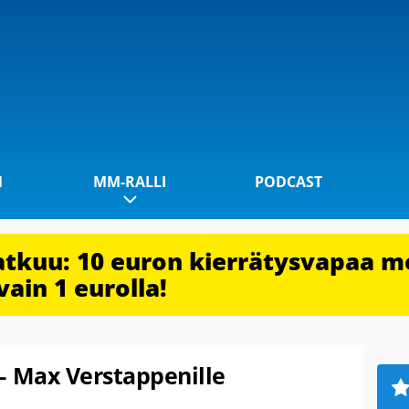
1
MM-RALLI
PODCAST
jatkuu: 10 euron kierrätysvapaa m
vain 1 eurolla!
– Max Verstappenille