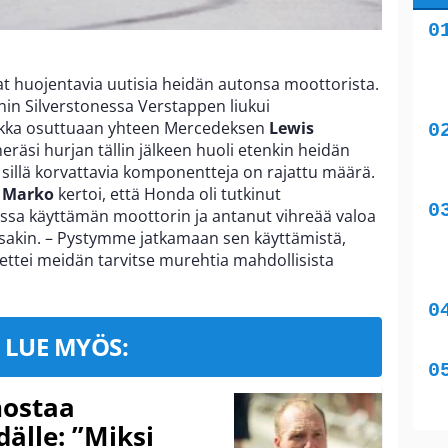
at huojentavia uutisia heidän autonsa moottorista.
nin Silverstonessa Verstappen liukui
aakka osuttuaan yhteen Mercedeksen
Lewis
heräsi hurjan tällin jälkeen huoli etenkin heidän
sillä korvattavia komponentteja on rajattu määrä.
 Marko
kertoi, että Honda oli tutkinut
nessa käyttämän moottorin ja antanut vihreää valoa
ssakin. – Pystymme jatkamaan sen käyttämistä,
, ettei meidän tarvitse murehtia mahdollisista
LUE MYÖS:
nostaa
älle: ”Miksi