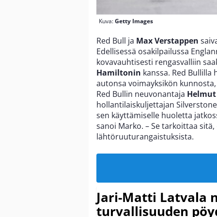
Kuva:
Getty Images
Red Bull ja
Max Verstappen
saiv
Edellisessä osakilpailussa Englan
kovavauhtisesti rengasvalliin s
Hamiltonin
kanssa. Red Bullilla 
autonsa voimayksikön kunnosta, 
Red Bullin neuvonantaja
Helmut
hollantilaiskuljettajan Silversto
sen käyttämiselle huoletta jatko
sanoi Marko. – Se tarkoittaa sitä
lähtöruuturangaistuksista.
Jari-Matti Latvala 
turvallisuuden pöyd