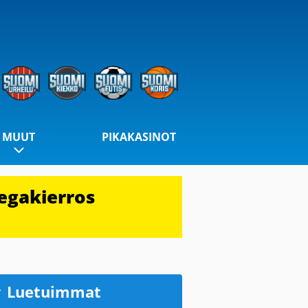
MUUT
PIKAKASINOT
egakierros
Luetuimmat