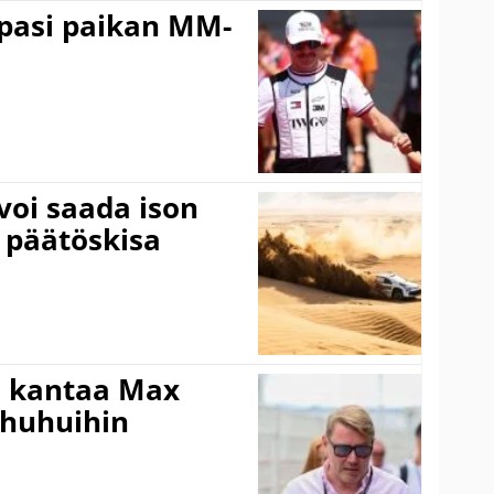
ppasi paikan MM-
voi saada ison
 päätöskisa
i kantaa Max
ohuhuihin