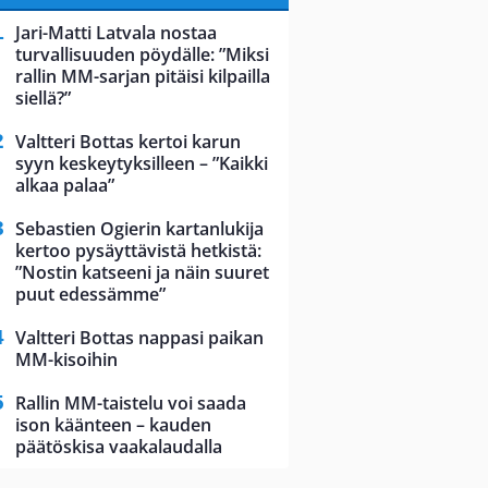
Jari-Matti Latvala nostaa
turvallisuuden pöydälle: ”Miksi
rallin MM-sarjan pitäisi kilpailla
siellä?”
Valtteri Bottas kertoi karun
syyn keskeytyksilleen – ”Kaikki
alkaa palaa”
Sebastien Ogierin kartanlukija
kertoo pysäyttävistä hetkistä:
”Nostin katseeni ja näin suuret
puut edessämme”
Valtteri Bottas nappasi paikan
MM-kisoihin
Rallin MM-taistelu voi saada
ison käänteen – kauden
päätöskisa vaakalaudalla