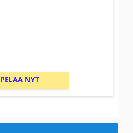
ilmaiskierroksia ilman
osta Tuohi 1000 -peliin (arvo 0,20€ per
PELAA NYT