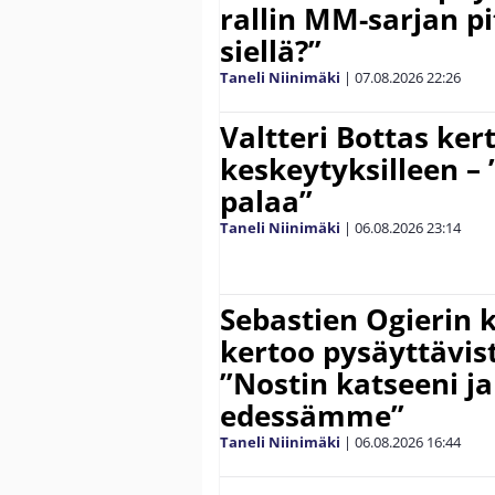
rallin MM-sarjan pit
siellä?”
Taneli Niinimäki
|
07.08.2026
22:26
Valtteri Bottas ker
keskeytyksilleen – 
palaa”
Taneli Niinimäki
|
06.08.2026
23:14
Sebastien Ogierin 
kertoo pysäyttävist
”Nostin katseeni j
edessämme”
Taneli Niinimäki
|
06.08.2026
16:44