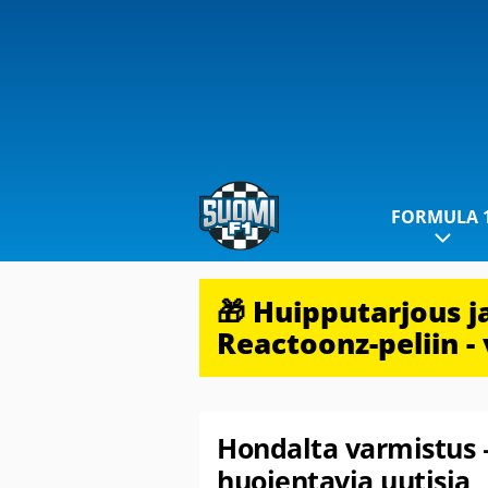
FORMULA 
🎁 Huipputarjous 
Reactoonz-peliin - 
Hondalta varmistus 
huojentavia uutisia