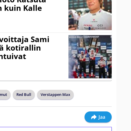
 kuin Kalle
voittaja Sami
ä kotirallin
ntuivat
lmut
Red Bull
Verstappen Max
Jaa