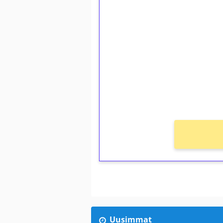
1€ = 10€ arvosta 
kierrätystä!
Talleta 1€
Saat heti 50 ilmaiskierr
kierros)!
Ei kierrätysvaatimusta!
Uusimmat