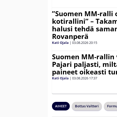
”Suomen MM-ralli 
kotirallini” – Tak
halusi tehdä saman
Rovanperä
Kati Ojala
|
03.08.2026
20:15
Suomen MM-rallin 
Pajari paljasti, milt
paineet oikeasti tu
Kati Ojala
|
03.08.2026
17:37
AIHEET
Bottas Valtteri
Formu