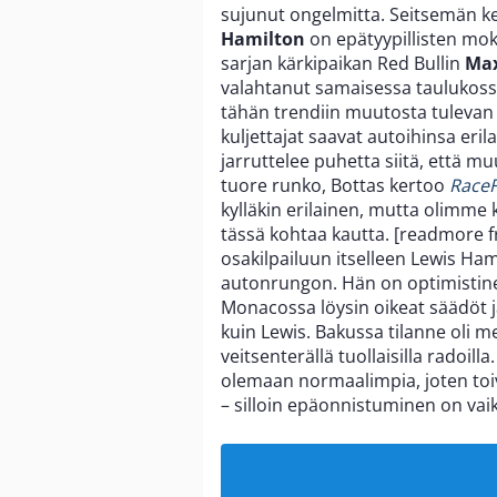
sujunut ongelmitta. Seitsemän k
Hamilton
on epätyypillisten mo
sarjan kärkipaikan Red Bullin
Max
valahtanut samaisessa taulukossa
tähän trendiin muutosta tulevan
kuljettajat saavat autoihinsa eril
jarruttelee puhetta siitä, että mu
tuore runko, Bottas kertoo
RaceF
kylläkin erilainen, mutta olimme 
tässä kohtaa kautta. [readmore
osakilpailuun itselleen Lewis Ha
autonrungon. Hän on optimistinen
Monacossa löysin oikeat säädöt j
kuin Lewis. Bakussa tilanne oli 
veitsenterällä tuollaisilla radoil
olemaan normaalimpia, joten to
– silloin epäonnistuminen on va