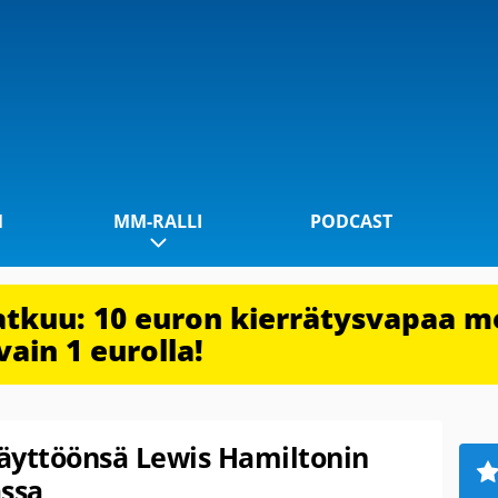
1
MM-RALLI
PODCAST
jatkuu: 10 euron kierrätysvapaa m
vain 1 eurolla!
käyttöönsä Lewis Hamiltonin
ssa