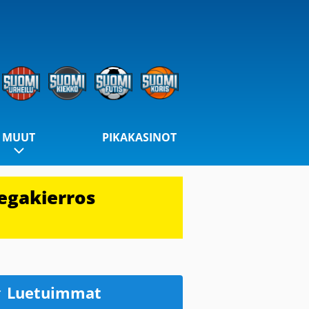
MUUT
PIKAKASINOT
egakierros
Luetuimmat