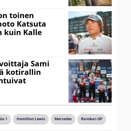
on toinen
amoto Katsuta
 kuin Kalle
voittaja Sami
ä kotirallin
ntuivat
la 1
Hamilton Lewis
Mercedes
Ranskan GP