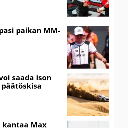
ppasi paikan MM-
voi saada ison
 päätöskisa
i kantaa Max