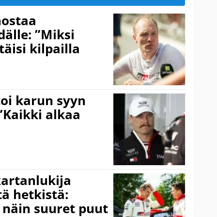
nostaa
älle: ”Miksi
äisi kilpailla
toi karun syyn
”Kaikki alkaa
kartanlukija
ä hetkistä:
a näin suuret puut