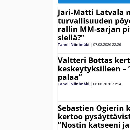
Jari-Matti Latvala 
turvallisuuden pöyd
rallin MM-sarjan pit
siellä?”
Taneli Niinimäki
|
07.08.2026
22:26
Valtteri Bottas ker
keskeytyksilleen – 
palaa”
Taneli Niinimäki
|
06.08.2026
23:14
Sebastien Ogierin 
kertoo pysäyttävist
”Nostin katseeni j