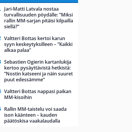
Jari-Matti Latvala nostaa
turvallisuuden pöydälle: ”Miksi
rallin MM-sarjan pitäisi kilpailla
siellä?”
Valtteri Bottas kertoi karun
syyn keskeytyksilleen – ”Kaikki
alkaa palaa”
Sebastien Ogierin kartanlukija
kertoo pysäyttävistä hetkistä:
”Nostin katseeni ja näin suuret
puut edessämme”
Valtteri Bottas nappasi paikan
MM-kisoihin
Rallin MM-taistelu voi saada
ison käänteen – kauden
päätöskisa vaakalaudalla