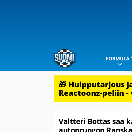
FORMULA 
🎁 Huipputarjous 
Reactoonz-peliin - 
Valtteri Bottas saa 
autonrungon Ranska