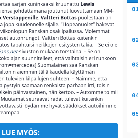
ertaa sarjan kuninkaaksi kruunattu
Lewis
kiensa johdattamana joutunut luovuttamaan MM-
 Verstappenille
.
Valtteri Bottas
puolestaan on
 jopa kuudennelle sijalle. ”Hopeanuolet” hakevat
 viikonlopun Ranskan osakilpailussa. Molemmat
aiset autonrungot. Valtteri Bottas kuitenkin
utos tapahtuisi heikkojen esitysten takia. – Se ei ole
ans.net
-sivuston mukaan torstaina. – Se on
koko ajan suunnitelleet, että vaihtaisin eri runkoon
 from=mercedes] Suomalainen saa Ranskan
miltonin aiemmin tällä kaudella käyttämän
 tulevien kilpailujen suhteen. – Näimme, että
a pystyin saamaan renkaista parhaan irti, toisin
melkein päinvastainen, hän kertoo. – Automme toimii
la. Muutamat seuraavat radat tulevat kuitenkin
ivottavasti löydämme hyvät säädökset autoihimme
ikeampaa.
LUE MYÖS: