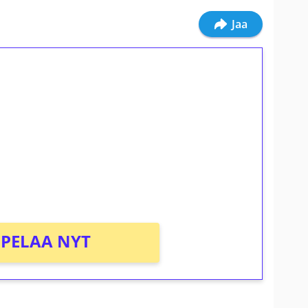
Jaa
ilmaiskierroksia ilman
osta Tuohi 1000 -peliin (arvo 0,20€ per
PELAA NYT