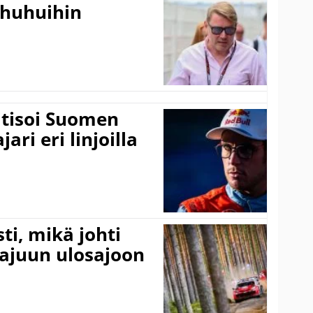
ohuhuihin
itisoi Suomen
ari eri linjoilla
ti, mikä johti
rajuun ulosajoon