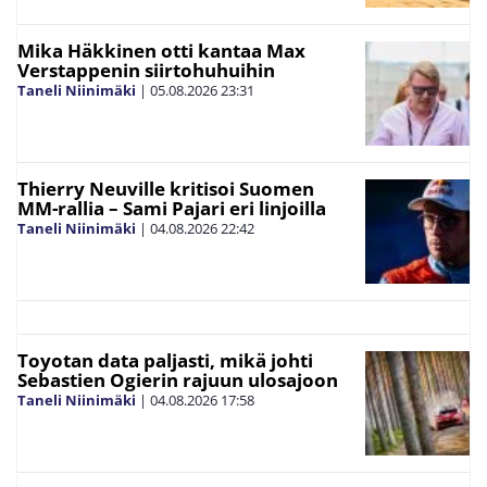
Mika Häkkinen otti kantaa Max
Verstappenin siirtohuhuihin
Taneli Niinimäki
|
05.08.2026
23:31
Thierry Neuville kritisoi Suomen
MM-rallia – Sami Pajari eri linjoilla
Taneli Niinimäki
|
04.08.2026
22:42
Toyotan data paljasti, mikä johti
Sebastien Ogierin rajuun ulosajoon
Taneli Niinimäki
|
04.08.2026
17:58