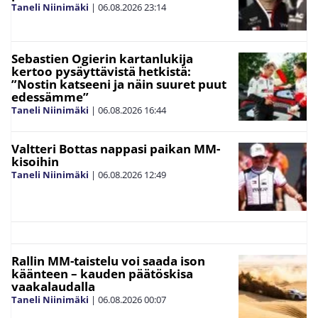
Taneli Niinimäki
|
06.08.2026
23:14
Sebastien Ogierin kartanlukija
kertoo pysäyttävistä hetkistä:
”Nostin katseeni ja näin suuret puut
edessämme”
Taneli Niinimäki
|
06.08.2026
16:44
Valtteri Bottas nappasi paikan MM-
kisoihin
Taneli Niinimäki
|
06.08.2026
12:49
Rallin MM-taistelu voi saada ison
käänteen – kauden päätöskisa
vaakalaudalla
Taneli Niinimäki
|
06.08.2026
00:07