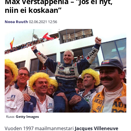
Max Verstappenia – ”Jos ei nyt,
niin ei koskaan”
Nooa Ruuth
02.06.2021
12:56
Kuva:
Getty Images
Vuoden 1997 maailmanmestari
Jacques Villeneuve