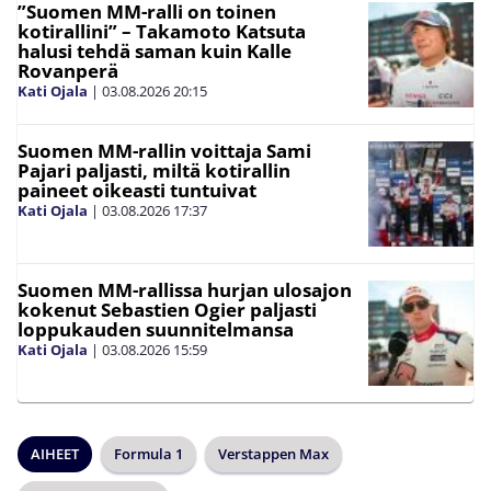
”Suomen MM-ralli on toinen
kotirallini” – Takamoto Katsuta
halusi tehdä saman kuin Kalle
Rovanperä
Kati Ojala
|
03.08.2026
20:15
Suomen MM-rallin voittaja Sami
Pajari paljasti, miltä kotirallin
paineet oikeasti tuntuivat
Kati Ojala
|
03.08.2026
17:37
Suomen MM-rallissa hurjan ulosajon
kokenut Sebastien Ogier paljasti
loppukauden suunnitelmansa
Kati Ojala
|
03.08.2026
15:59
AIHEET
Formula 1
Verstappen Max