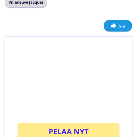
Villeneuve Jacques
Jaa
1€ = 10€ arvosta
ilmaiskierroksia ilman
kierrätystä!
Talleta 1€
Saat heti 50 ilmaiskierrosta Tuohi 1000 -
peliin (arvo 0,20€ per kierros)!
Ei kierrätysvaatimusta!
PELAA NYT