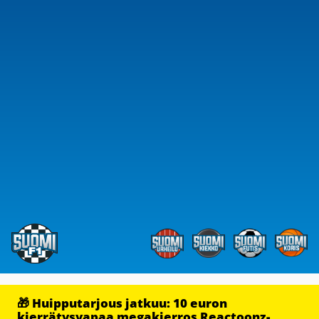
🎁 Huipputarjous jatkuu: 10 euron
kierrätysvapaa megakierros Reactoonz-