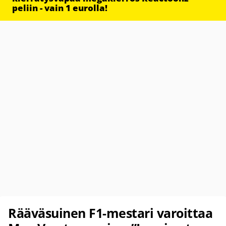
peliin - vain 1 eurolla!
Rääväsuinen F1-mestari varoittaa