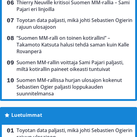
Thierry Neuville kritisoi Suomen MM-rallia – Sami
Pajari eri linjoilla
Toyotan data paljasti, mikä johti Sebastien Ogierin
rajuun ulosajoon
”Suomen MM-ralli on toinen kotirallini” –
Takamoto Katsuta halusi tehdä saman kuin Kalle
Rovanperä
Suomen MM-rallin voittaja Sami Pajari paljasti,
miltä kotirallin paineet oikeasti tuntuivat
Suomen MM-rallissa hurjan ulosajon kokenut
Sebastien Ogier paljasti loppukauden
suunnitelmansa
Luetuimmat
Toyotan data paljasti, mikä johti Sebastien Ogierin
rajuun ulosajoon