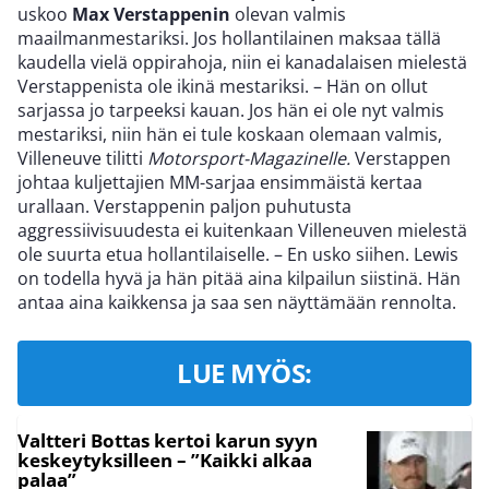
uskoo
Max Verstappenin
olevan valmis
maailmanmestariksi. Jos hollantilainen maksaa tällä
kaudella vielä oppirahoja, niin ei kanadalaisen mielestä
Verstappenista ole ikinä mestariksi. – Hän on ollut
sarjassa jo tarpeeksi kauan. Jos hän ei ole nyt valmis
mestariksi, niin hän ei tule koskaan olemaan valmis,
Villeneuve tilitti
Motorsport-Magazinelle.
Verstappen
johtaa kuljettajien MM-sarjaa ensimmäistä kertaa
urallaan. Verstappenin paljon puhutusta
aggressiivisuudesta ei kuitenkaan Villeneuven mielestä
ole suurta etua hollantilaiselle. – En usko siihen. Lewis
on todella hyvä ja hän pitää aina kilpailun siistinä. Hän
antaa aina kaikkensa ja saa sen näyttämään rennolta.
LUE MYÖS:
Valtteri Bottas kertoi karun syyn
keskeytyksilleen – ”Kaikki alkaa
palaa”