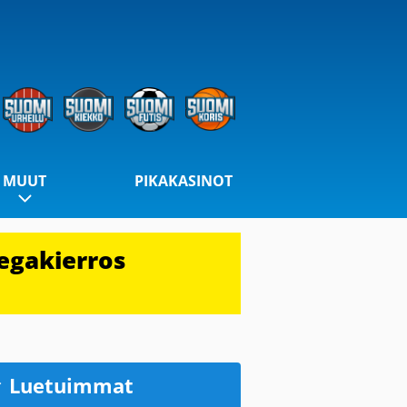
MUUT
PIKAKASINOT
egakierros
Luetuimmat