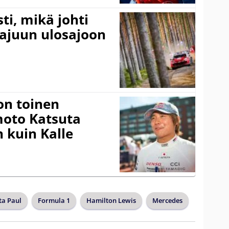
ti, mikä johti
rajuun ulosajoon
on toinen
amoto Katsuta
 kuin Kalle
ta Paul
Formula 1
Hamilton Lewis
Mercedes