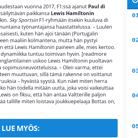
uudestaan vuonna 2017, F1:ssä ajanut
Paul di
säilyttävän paikkansa
Lewis Hamiltonin
kin.
Sky Sportsin
F1-ryhmään itsekin kuuluva di
untaina työnantajansa haastattelussa. – Luulen
asaisesti, kuten hän ajoi tänään (Portugalin
lleen maaliin kolmantena, mutta hän pystyi
 että Lewis Hamiltonin paineen alle, mies kertoo.
in dynamiikka tuntuu toimivan hyvin. [readmore
 englantilainen uskoo Lewis Hamiltonin puoltavan
 sopimusneuvotteluissa. – Olen varma, ettei
teen muuttuvan, sillä tämä rakenne on voittanut
aruuksia – hyvästä syystä. Kun näet miten herra
iko hän todella mitään uutta, joka voisi vaikeuttaa
Lewis on fiksu, että hän antaa Valtterille paljon
ä tallille miten loistava joukkuepelaaja Bottas on,
LUE MYÖS: