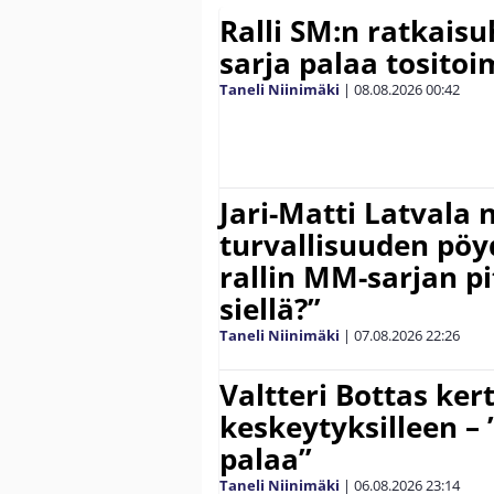
Ralli SM:n ratkaisu
sarja palaa tositoim
Taneli Niinimäki
|
08.08.2026
00:42
Jari-Matti Latvala 
turvallisuuden pöyd
rallin MM-sarjan pit
siellä?”
Taneli Niinimäki
|
07.08.2026
22:26
Valtteri Bottas ker
keskeytyksilleen – 
palaa”
Taneli Niinimäki
|
06.08.2026
23:14