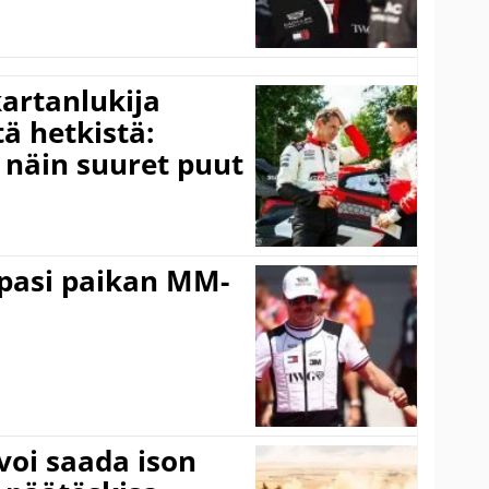
kartanlukija
ä hetkistä:
a näin suuret puut
ppasi paikan MM-
voi saada ison