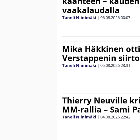
käänteen – kauden
vaakalaudalla
Taneli Niinimäki
|
06.08.2026
00:07
Mika Häkkinen ott
Verstappenin siirt
Taneli Niinimäki
|
05.08.2026
23:31
Thierry Neuville kr
MM-rallia – Sami Paj
Taneli Niinimäki
|
04.08.2026
22:42