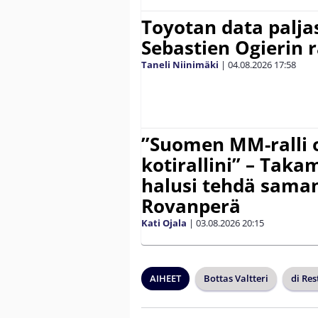
Toyotan data paljas
Sebastien Ogierin 
Taneli Niinimäki
|
04.08.2026
17:58
”Suomen MM-ralli 
kotirallini” – Tak
halusi tehdä saman
Rovanperä
Kati Ojala
|
03.08.2026
20:15
AIHEET
Bottas Valtteri
di Res