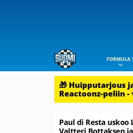
FORMULA 
🎁 Huipputarjous 
Reactoonz-peliin - 
Paul di Resta uskoo
Valtteri Bottaksen j