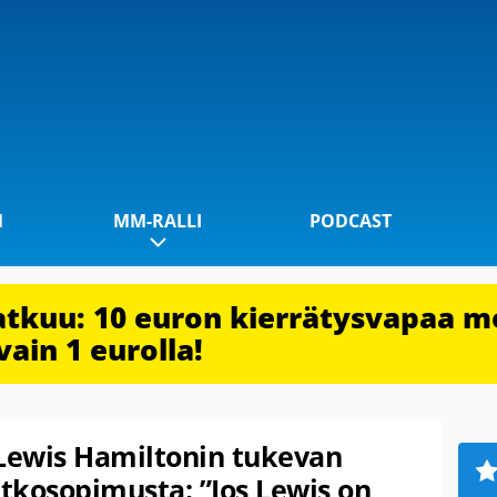
1
MM-RALLI
PODCAST
jatkuu: 10 euron kierrätysvapaa m
vain 1 eurolla!
 Lewis Hamiltonin tukevan
atkosopimusta: ”Jos Lewis on