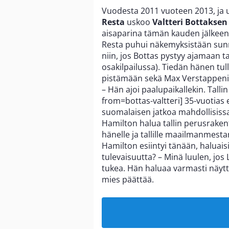
Vuodesta 2011 vuoteen 2013, ja 
Resta
uskoo
Valtteri Bottaksen
aisaparina tämän kauden jälkeen
Resta puhui näkemyksistään sunn
niin, jos Bottas pystyy ajamaan t
osakilpailussa). Tiedän hänen tu
pistämään sekä Max Verstappenin
– Hän ajoi paalupaikallekin. Tall
from=bottas-valtteri] 35-vuotias
suomalaisen jatkoa mahdollisissa
Hamilton halua tallin perusraken
hänelle ja tallille maailmanmest
Hamilton esiintyi tänään, haluais
tulevaisuutta? – Minä luulen, jos 
tukea. Hän haluaa varmasti näyttä
mies päättää.