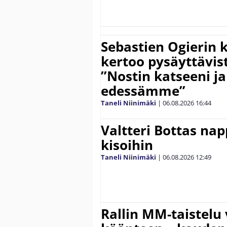
Sebastien Ogierin 
kertoo pysäyttävist
”Nostin katseeni j
edessämme”
Taneli Niinimäki
|
06.08.2026
16:44
Valtteri Bottas na
kisoihin
Taneli Niinimäki
|
06.08.2026
12:49
Rallin MM-taistelu 