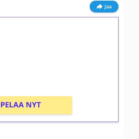
Jaa
ilmaiskierroksia ilman
osta Tuohi 1000 -peliin (arvo 0,20€ per
PELAA NYT