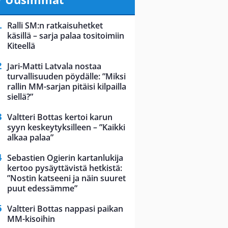
Ralli SM:n ratkaisuhetket
käsillä – sarja palaa tositoimiin
Kiteellä
Jari-Matti Latvala nostaa
turvallisuuden pöydälle: ”Miksi
rallin MM-sarjan pitäisi kilpailla
siellä?”
Valtteri Bottas kertoi karun
syyn keskeytyksilleen – ”Kaikki
alkaa palaa”
Sebastien Ogierin kartanlukija
kertoo pysäyttävistä hetkistä:
”Nostin katseeni ja näin suuret
puut edessämme”
Valtteri Bottas nappasi paikan
MM-kisoihin