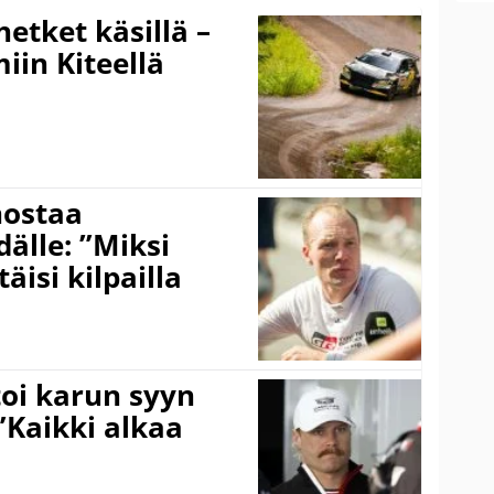
hetket käsillä –
iin Kiteellä
nostaa
älle: ”Miksi
äisi kilpailla
toi karun syyn
”Kaikki alkaa