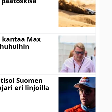
 päätöskisa
i kantaa Max
ohuhuihin
itisoi Suomen
ari eri linjoilla