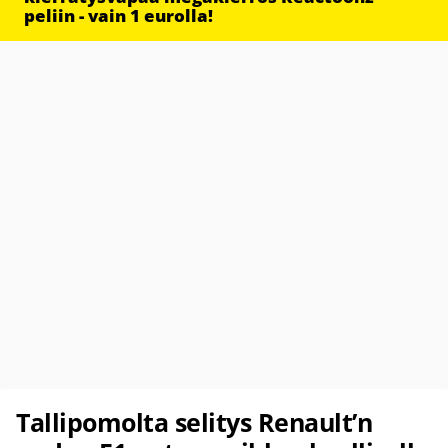
peliin - vain 1 eurolla!
Tallipomolta selitys Renault’n