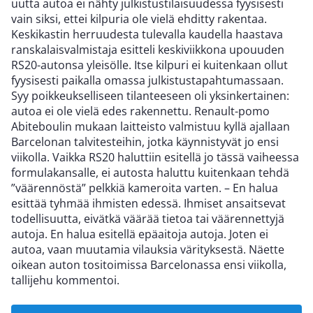
uutta autoa ei nähty julkistustilaisuudessa fyysisesti
vain siksi, ettei kilpuria ole vielä ehditty rakentaa.
Keskikastin herruudesta tulevalla kaudella haastava
ranskalaisvalmistaja esitteli keskiviikkona upouuden
RS20-autonsa yleisölle. Itse kilpuri ei kuitenkaan ollut
fyysisesti paikalla omassa julkistustapahtumassaan.
Syy poikkeukselliseen tilanteeseen oli yksinkertainen:
autoa ei ole vielä edes rakennettu. Renault-pomo
Abiteboulin mukaan laitteisto valmistuu kyllä ajallaan
Barcelonan talvitesteihin, jotka käynnistyvät jo ensi
viikolla. Vaikka RS20 haluttiin esitellä jo tässä vaiheessa
formulakansalle, ei autosta haluttu kuitenkaan tehdä
”väärennöstä” pelkkiä kameroita varten. – En halua
esittää tyhmää ihmisten edessä. Ihmiset ansaitsevat
todellisuutta, eivätkä väärää tietoa tai väärennettyjä
autoja. En halua esitellä epäaitoja autoja. Joten ei
autoa, vaan muutamia vilauksia värityksestä. Näette
oikean auton tositoimissa Barcelonassa ensi viikolla,
tallijehu kommentoi.