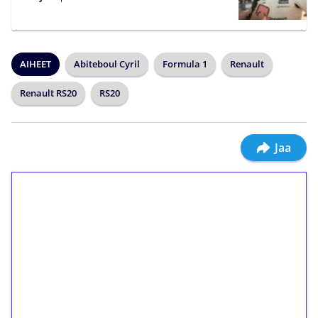
AIHEET
Abiteboul Cyril
Formula 1
Renault
Renault RS20
RS20
Jaa
1€ = 10€ arvosta
ilmaiskierroksia ilman
kierrätystä!
Talleta 1€
Saat heti 50 ilmaiskierrosta Tuohi 1000 -