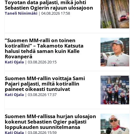
Toyotan data paljasti, mikä johti
Sebastien Ogierin rajuun ulosajoon
Taneli Niinimäki
|
04.08.2026
17:58
”Suomen MM-ralli on toinen
kotirallini” – Takamoto Katsuta
halusi tehdä saman kuin Kalle
Rovanperä
Kati Ojala
|
03.08.2026
20:15
Suomen MM-rallin voittaja Sami
Pajari paljasti, miltä kotirallin
paineet oikeasti tuntuivat
Kati Ojala
|
03.08.2026
17:37
Suomen MM-rallissa hurjan ulosajon
kokenut Sebastien Ogier paljasti
loppukauden suunnitelmansa
Kati Ojala
|
03.08.2026
15:59