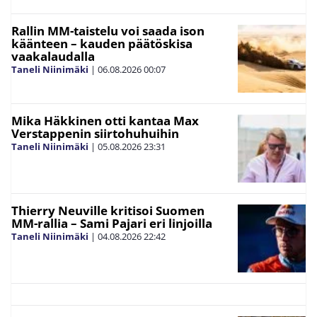
Rallin MM-taistelu voi saada ison
käänteen – kauden päätöskisa
vaakalaudalla
Taneli Niinimäki
|
06.08.2026
00:07
Mika Häkkinen otti kantaa Max
Verstappenin siirtohuhuihin
Taneli Niinimäki
|
05.08.2026
23:31
Thierry Neuville kritisoi Suomen
MM-rallia – Sami Pajari eri linjoilla
Taneli Niinimäki
|
04.08.2026
22:42