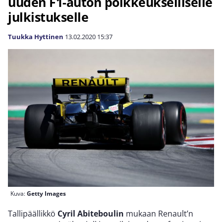
uuden F1-auton poikkeukselliselle
julkistukselle
Tuukka Hyttinen
13.02.2020
15:37
Kuva:
Getty Images
Tallipäällikkö
Cyril Abiteboulin
mukaan Renault’n