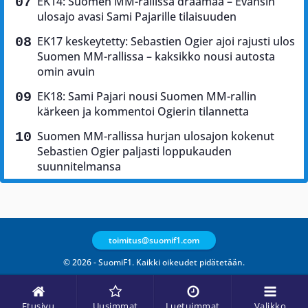
EK14: Suomen MM-rallissa draamaa – Evansin
ulosajo avasi Sami Pajarille tilaisuuden
EK17 keskeytetty: Sebastien Ogier ajoi rajusti ulos
Suomen MM-rallissa – kaksikko nousi autosta
omin avuin
EK18: Sami Pajari nousi Suomen MM-rallin
kärkeen ja kommentoi Ogierin tilannetta
Suomen MM-rallissa hurjan ulosajon kokenut
Sebastien Ogier paljasti loppukauden
suunnitelmansa
toimitus@suomif1.com
© 2026 - SuomiF1. Kaikki oikeudet pidätetään.
Etusivu
Uusimmat
Luetuimmat
Valikko