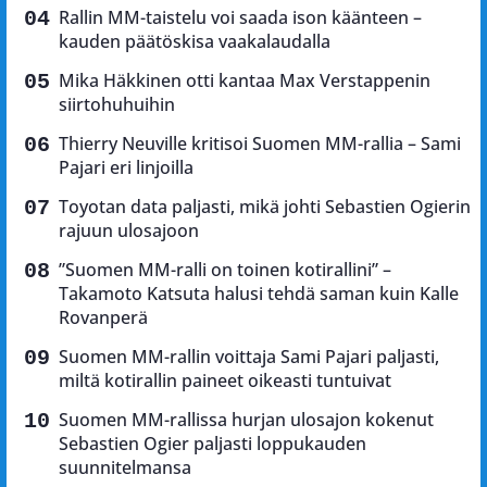
Rallin MM-taistelu voi saada ison käänteen –
kauden päätöskisa vaakalaudalla
Mika Häkkinen otti kantaa Max Verstappenin
siirtohuhuihin
Thierry Neuville kritisoi Suomen MM-rallia – Sami
Pajari eri linjoilla
Toyotan data paljasti, mikä johti Sebastien Ogierin
rajuun ulosajoon
”Suomen MM-ralli on toinen kotirallini” –
Takamoto Katsuta halusi tehdä saman kuin Kalle
Rovanperä
Suomen MM-rallin voittaja Sami Pajari paljasti,
miltä kotirallin paineet oikeasti tuntuivat
Suomen MM-rallissa hurjan ulosajon kokenut
Sebastien Ogier paljasti loppukauden
suunnitelmansa