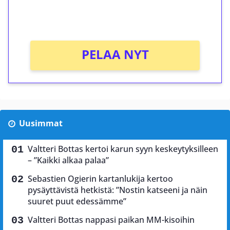
peliin (arvo 0,20€ per kierros)!
Ei kierrätysvaatimusta!
PELAA NYT
Uusimmat
Valtteri Bottas kertoi karun syyn keskeytyksilleen
– ”Kaikki alkaa palaa”
Sebastien Ogierin kartanlukija kertoo
pysäyttävistä hetkistä: ”Nostin katseeni ja näin
suuret puut edessämme”
Valtteri Bottas nappasi paikan MM-kisoihin