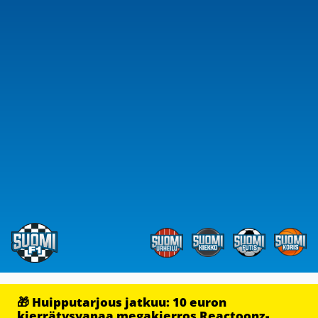
🎁 Huipputarjous jatkuu: 10 euron
kierrätysvapaa megakierros Reactoonz-