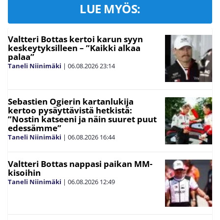
LUE MYÖS:
Valtteri Bottas kertoi karun syyn
keskeytyksilleen – ”Kaikki alkaa
palaa”
Taneli Niinimäki
|
06.08.2026
23:14
Sebastien Ogierin kartanlukija
kertoo pysäyttävistä hetkistä:
”Nostin katseeni ja näin suuret puut
edessämme”
Taneli Niinimäki
|
06.08.2026
16:44
Valtteri Bottas nappasi paikan MM-
kisoihin
Taneli Niinimäki
|
06.08.2026
12:49