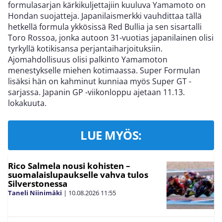
formulasarjan kärkikuljettajiin kuuluva Yamamoto on
Hondan suojatteja. Japanilaismerkki vauhdittaa tällä
hetkellä formula ykkösissä Red Bullia ja sen sisartalli
Toro Rossoa, jonka autoon 31-vuotias japanilainen olisi
tyrkyllä kotikisansa perjantaiharjoituksiin.
Ajomahdollisuus olisi palkinto Yamamoton
menestykselle miehen kotimaassa. Super Formulan
lisäksi hän on kahminut kunniaa myös Super GT -
sarjassa. Japanin GP -viikonloppu ajetaan 11.13.
lokakuuta.
LUE MYÖS:
Rico Salmela nousi kohisten –
suomalaislupaukselle vahva tulos
Silverstonessa
Taneli Niinimäki
|
10.08.2026
11:55