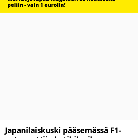
peliin - vain 1 eurolla!
Japanilaiskuski pääsemässä F1-