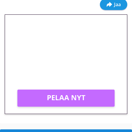
Jaa
🎁 Huipputarjous jatkuu: 10
euron kierrätysvapaa
megakierros Reactoonz-
peliin – vain 1 eurolla!
Peli: Reactoonz
Vain uusille asiakkaille!
PELAA NYT