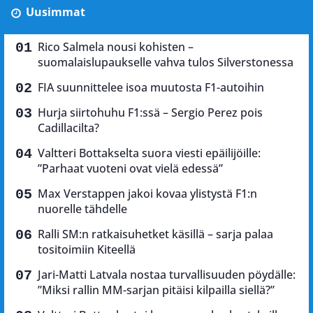
Uusimmat
Rico Salmela nousi kohisten –
suomalaislupaukselle vahva tulos Silverstonessa
FIA suunnittelee isoa muutosta F1-autoihin
Hurja siirtohuhu F1:ssä – Sergio Perez pois
Cadillacilta?
Valtteri Bottakselta suora viesti epäilijöille:
”Parhaat vuoteni ovat vielä edessä”
Max Verstappen jakoi kovaa ylistystä F1:n
nuorelle tähdelle
Ralli SM:n ratkaisuhetket käsillä – sarja palaa
tositoimiin Kiteellä
Jari-Matti Latvala nostaa turvallisuuden pöydälle:
”Miksi rallin MM-sarjan pitäisi kilpailla siellä?”