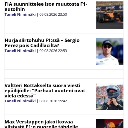
FIA suunnittelee isoa muutosta F1-
autoihin
Taneli Niinimäki
|
09.08.2026
23:50
Hurja siirtohuhu F1:ssä – Sergio
Perez pois Cadillacilta?
Taneli Niinimäki
|
09.08.2026
22:53
Valtteri Bottakselta suora viesti
epäilijöille: ”Parhaat vuoteni ovat
vielä edessä”
Taneli Niinimäki
|
08.08.2026
15:42
Max Verstappen jakoi kovaa
ylistystä F1:n nuorelle tähdelle