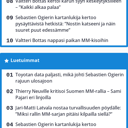
Valtteri Bottas kertoi karun syyn keskeytyksilleen
– ”Kaikki alkaa palaa”
Sebastien Ogierin kartanlukija kertoo
pysäyttävistä hetkistä: ”Nostin katseeni ja näin
suuret puut edessämme”
Valtteri Bottas nappasi paikan MM-kisoihin
Luetuimmat
Toyotan data paljasti, mikä johti Sebastien Ogierin
rajuun ulosajoon
Thierry Neuville kritisoi Suomen MM-rallia – Sami
Pajari eri linjoilla
Jari-Matti Latvala nostaa turvallisuuden pöydälle:
”Miksi rallin MM-sarjan pitäisi kilpailla siellä?”
Sebastien Ogierin kartanlukija kertoo