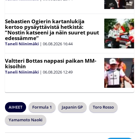
Sebastien Ogierin kartanlukija
kertoo pysäyttävistä hetkistä:
”Nostin katseeni ja näin suuret puut
edessämme”
Taneli Niinimäki
|
06.08.2026
16:44
Valtteri Bottas nappasi paikan MM-
kisoihin
Taneli Niinimäki
|
06.08.2026
12:49
AIHEET
Formula 1
Japanin GP
Toro Rosso
Yamamoto Naoki