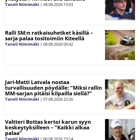
Taneli Niinimäki
|
08.08.2026
15:03
Ralli SM:n ratkaisuhetket käsillä –
sarja palaa tositoimiin Kiteellä
Taneli Niinimäki
|
08.08.2026
00:42
Jari-Matti Latvala nostaa
turvallisuuden pöydälle: ”Miksi rallin
MM-sarjan pitäisi kilpailla siellä?”
Taneli Niinimäki
|
07.08.2026
22:26
Valtteri Bottas kertoi karun syyn
keskeytyksilleen – ”Kaikki alkaa
palaa”
Taneli Niinimäki
|
06.08.2026
23:14