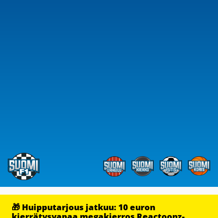
🎁 Huipputarjous jatkuu: 10 euron
kierrätysvapaa megakierros Reactoonz-