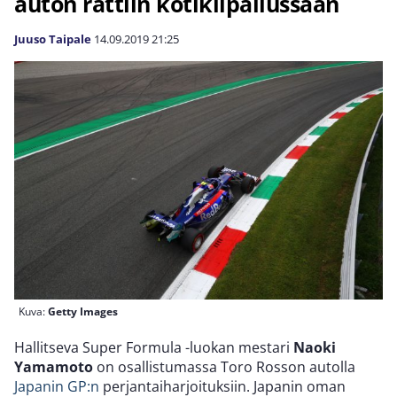
auton rattiin kotikilpailussaan
Juuso Taipale
14.09.2019
21:25
Kuva:
Getty Images
Hallitseva Super Formula -luokan mestari
Naoki
Yamamoto
on osallistumassa Toro Rosson autolla
Japanin GP:n
perjantaiharjoituksiin. Japanin oman