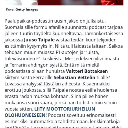
Kuva:
Getty Images
Paalupaikka-podcastin uusin jakso on julkaistu.
Suomalaisille formulafanille suunnattu podcast tarjoaa
jälleen tuutin täydeltä kuunneltavaa. Tämänkertaisessa
jaksossa
Juuso Taipale
vastaa teidän kuuntelijoiden
esittämiin kysymyksiin. Niitä tuli laidasta laitaan. Selkoa
tehdään muun muassa F1-autojen jarruista,
tulevaisuuden F1-kuskeista, Mercedeksen ylivoimasta
ja Ferrarin ahdingon syistä. Entä mitä mieltä
podcastissa ollaan huhuista
Valtteri Bottaksen
siirtymisestä Ferrarille
Sebastian Vettelin
tilalle?
Luvassa analyysiä tästäkin aiheesta. Kisaennakko
erottuu joukosta, sillä Taipale nostaa esille huolensa
erästä radan mutkaa kohtaan. Siinä piilee hänen
mukaansa suuri vaara, jonka hän todisti omin silmin
vuosia sitten.
LIITY MOOTTORIURHEILUN
OLOHUONEESEEN!
Podcast soveltuu erinomaisesti
esimerkiksi automatkoja tähdittämään, lenkkimatkoja
kirittämään tai ruoanlaittohommia maustamaan. Ehkä