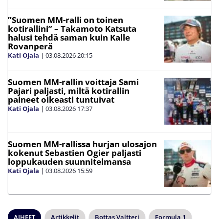
”Suomen MM-ralli on toinen
kotirallini” – Takamoto Katsuta
halusi tehdä saman kuin Kalle
Rovanperä
Kati Ojala
|
03.08.2026
20:15
Suomen MM-rallin voittaja Sami
Pajari paljasti, miltä kotirallin
paineet oikeasti tuntuivat
Kati Ojala
|
03.08.2026
17:37
Suomen MM-rallissa hurjan ulosajon
kokenut Sebastien Ogier paljasti
loppukauden suunnitelmansa
Kati Ojala
|
03.08.2026
15:59
AIHEET
Artikkelit
Bottas Valtteri
Formula 1