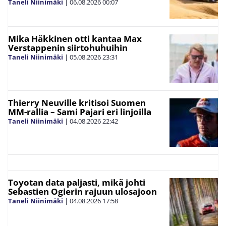
Taneli Niinimäki
|
06.08.2026
00:07
Mika Häkkinen otti kantaa Max
Verstappenin siirtohuhuihin
Taneli Niinimäki
|
05.08.2026
23:31
Thierry Neuville kritisoi Suomen
MM-rallia – Sami Pajari eri linjoilla
Taneli Niinimäki
|
04.08.2026
22:42
Toyotan data paljasti, mikä johti
Sebastien Ogierin rajuun ulosajoon
Taneli Niinimäki
|
04.08.2026
17:58