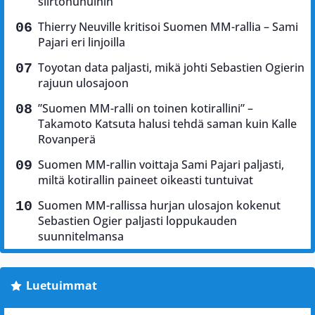
siirtohuhuihin
Thierry Neuville kritisoi Suomen MM-rallia – Sami
Pajari eri linjoilla
Toyotan data paljasti, mikä johti Sebastien Ogierin
rajuun ulosajoon
”Suomen MM-ralli on toinen kotirallini” –
Takamoto Katsuta halusi tehdä saman kuin Kalle
Rovanperä
Suomen MM-rallin voittaja Sami Pajari paljasti,
miltä kotirallin paineet oikeasti tuntuivat
Suomen MM-rallissa hurjan ulosajon kokenut
Sebastien Ogier paljasti loppukauden
suunnitelmansa
Luetuimmat