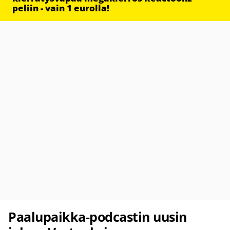
peliin - vain 1 eurolla!
Paalupaikka-podcastin uusin