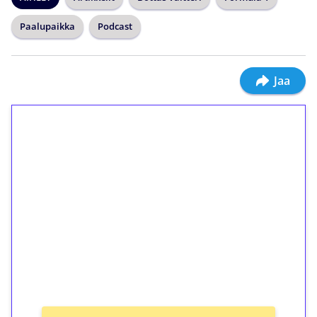
Paalupaikka
Podcast
Jaa
1€ = 10€ arvosta
ilmaiskierroksia ilman
kierrätystä!
Talleta 1€
Saat heti 50 ilmaiskierrosta Tuohi 1000 -
peliin (arvo 0,20€ per kierros)!
Ei kierrätysvaatimusta!