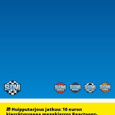
🎁 Huipputarjous jatkuu: 10 euron
kierrätysvapaa megakierros Reactoonz-