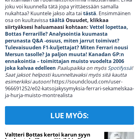
joku voi kuunnella tätä jopa yrittäessään samalla
nukahtaa? Kuuntele jakso alta tai
tästä
. Ensimmäinen
osa on kuultavissa
täältä
Osuudet, klikkaa
siirtyäksesi haluamaasi kohtaan:
Vettel lopettaa,
Bottas Ferrarille? Analysointia kuumasta
perunasta
Q&A -osuus, miten jarrut toimivat?
Tulevaisuuden F1-kuljettajat? Miten Ferrari nousi
Mersun tasolle? Ja paljon muuta!
Kanadan GP:n
ennakointia – toimittajan muisto vuodelta 2006
joka kalvaa edelleen
Paalupaikka on myös
Spotifyssä
!
Saat jaksot helposti kuunneltavaksi myös sitä kautta
esimerkiksi autoon!
https://soundcloud.com/user-
966691252/e02-katsojakysymyksia-ferrari-sekamelskaa-
ja-hurja-muisto-montrealista
LUE MYÖS:
Valtteri Bottas kertoi karun syyn