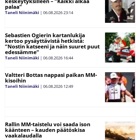
keskeytyksilleen – ”Kaikki alkaa
palaa”
Taneli Niinimäki
|
06.08.2026
23:14
Sebastien Ogierin kartanlukija
kertoo pysäyttävistä hetkistä:
”Nostin katseeni ja näin suuret puut
edessämme”
Taneli Niinimäki
|
06.08.2026
16:44
Valtteri Bottas nappasi paikan MM-
kisoihin
Taneli Niinimäki
|
06.08.2026
12:49
Rallin MM-taistelu voi saada ison
käänteen – kauden päätöskisa
vaakalaudalla