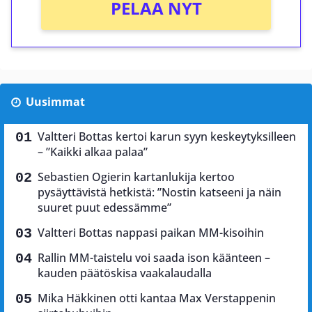
PELAA NYT
Uusimmat
Valtteri Bottas kertoi karun syyn keskeytyksilleen
– ”Kaikki alkaa palaa”
Sebastien Ogierin kartanlukija kertoo
pysäyttävistä hetkistä: ”Nostin katseeni ja näin
suuret puut edessämme”
Valtteri Bottas nappasi paikan MM-kisoihin
Rallin MM-taistelu voi saada ison käänteen –
kauden päätöskisa vaakalaudalla
Mika Häkkinen otti kantaa Max Verstappenin