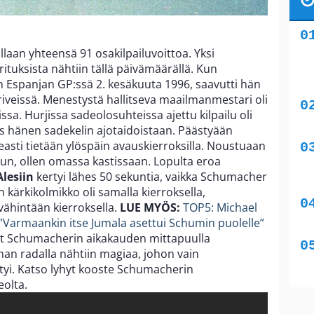
llaan yhteensä 91 osakilpailuvoittoa. Yksi
tuksista nähtiin tällä päivämäärällä. Kun
 Espanjan GP:ssä 2. kesäkuuta 1996, saavutti hän
iveissä. Menestystä hallitseva maailmanmestari oli
ssa. Hurjissa sadeolosuhteissa ajettu kilpailu oli
s hänen sadekelin ajotaidoistaan. Päästyään
peasti tietään ylöspäin avauskierroksilla. Noustuaan
un, ollen omassa kastissaan. Lopulta eroa
Alesiin
kertyi lähes 50 sekuntia, vaikka Schumacher
n kärkikolmikko oli samalla kierroksella,
ähintään kierroksella.
LUE MYÖS:
TOP5: Michael
Varmaankin itse Jumala asettui Schumin puolelle”
lut Schumacherin aikakauden mittapuulla
an radalla nähtiin magiaa, johon vain
yi. Katso lyhyt kooste Schumacherin
eolta.