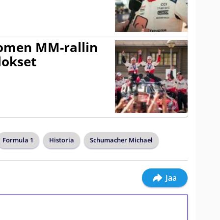
uomen MM-rallin
lokset
Formula 1
Historia
Schumacher Michael
Jaa
ilmaiskierroksia ilman