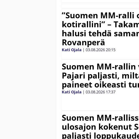
”Suomen MM-ralli 
kotirallini” – Tak
halusi tehdä saman
Rovanperä
Kati Ojala
|
03.08.2026
20:15
Suomen MM-rallin 
Pajari paljasti, milt
paineet oikeasti tu
Kati Ojala
|
03.08.2026
17:37
Suomen MM-ralliss
ulosajon kokenut S
paljasti loppukaud