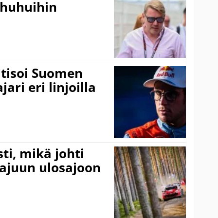
ohuhuihin
itisoi Suomen
ari eri linjoilla
ti, mikä johti
rajuun ulosajoon