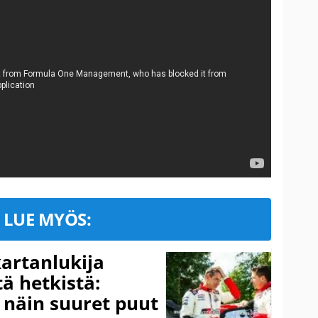
LUE MYÖS:
kartanlukija
ä hetkistä:
a näin suuret puut