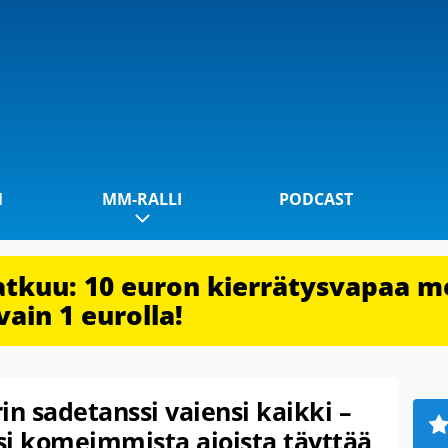
1
MM-RALLI
PODCAST
jatkuu: 10 euron kierrätysvapaa m
vain 1 eurolla!
n sadetanssi vaiensi kaikki –
si komeimmista ajoista täyttää