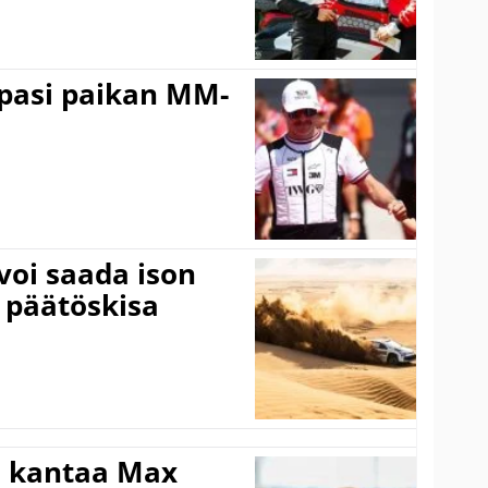
ppasi paikan MM-
voi saada ison
 päätöskisa
i kantaa Max