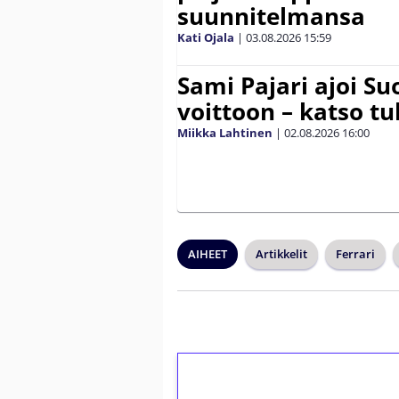
suunnitelmansa
Kati Ojala
|
03.08.2026
15:59
Sami Pajari ajoi S
voittoon – katso tu
Miikka Lahtinen
|
02.08.2026
16:00
AIHEET
Artikkelit
Ferrari
1€ = 10€ arvosta 