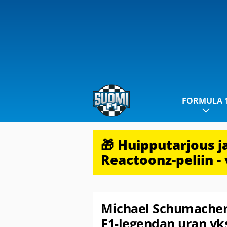
FORMULA 
🎁 Huipputarjous 
Reactoonz-peliin - 
Michael Schumacheri
F1-legendan uran yk