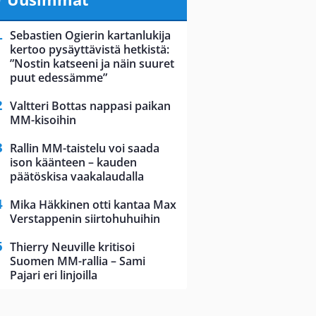
Sebastien Ogierin kartanlukija
kertoo pysäyttävistä hetkistä:
”Nostin katseeni ja näin suuret
puut edessämme”
Valtteri Bottas nappasi paikan
MM-kisoihin
Rallin MM-taistelu voi saada
ison käänteen – kauden
päätöskisa vaakalaudalla
Mika Häkkinen otti kantaa Max
Verstappenin siirtohuhuihin
Thierry Neuville kritisoi
Suomen MM-rallia – Sami
Pajari eri linjoilla