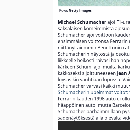
Kuva:
Getty Images
Michael Schumacher
ajoi F1-ura
saksalaisen komeimmista ajosuori
Schumacher ajoi voittoon kauden
ensimmäisen voittonsa Ferrarin r
niittänyt aiemmin Benettonin rati
Schumacherin näytöstä ja osoitu
liikkeelle heikosti raivasi hän no
kärkeen Schumi ajoi muilta karku
kakkoseksi sijoittuneeseen
Jean 
löysäsikin vauhtiaan lopussa. Vai
Schumacher varvasi kaikki muut v
Schumacherin upeimmat voitot: ”
Ferrarin kauden 1996 auto ei ol
hääppöinen auto, mutta Barcelon
Schumacher parhaimmillaan pyst
sadenäytöksestä alla olevalta vid