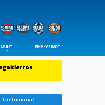
MUUT
PIKAKASINOT
egakierros
Luetuimmat