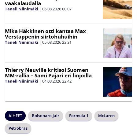
vaakalaudalla
Taneli Niinimäki
|
06.08.2026
00:07
Mika Häkkinen otti kantaa Max
Verstappenin siirtohuhuihin
Taneli Niinimäki
|
05.08.2026
23:31
Thierry Neuville kritisoi Suomen
MM-rallia – Sami Pajari eri linjoilla
Taneli Niinimäki
|
04.08.2026
22:42
AIHEET
Bolsonaro Jair
Formula 1
McLaren
Petrobras