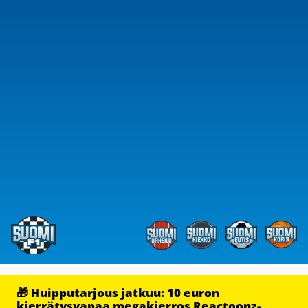
🎁 Huipputarjous jatkuu: 10 euron
kierrätysvapaa megakierros Reactoonz-