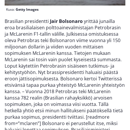
Kuva:
Getty Images
Brasilian presidentti
Jair Bolsonaro
yrittää junailla
eroa brasilialaisen polttoainevalmistajan Petrobrasin
ja McLarenin F1-tallin välille. Julkisessa omistuksessa
oleva Petrobras teki Bolsonaron viime vuonna yli 150
miljoonan dollarin ja viiden vuoden mittaisen
sopimuksen McLarenin kanssa. Tietojen mukaan
McLarenin sai tosin vain puolet kyseisestä summasta.
Loput käytettiin Petrobrasin sisäiseen tutkimus- ja
kehitystyöhön. Nyt brassipresidentti haluaisi päästä
eroon jättisopimuksesta. Bolsonaro kertoi Twitterissä
etsivänsä tapaa purkaa yhteistyö McLarenin yhteistyön
kanssa. – Vuonna 2018 Petrobras teki McLarenin
kanssa 782 realin (Brasilian rahayksikkö) arvoisen
sopimuksen, joka on voimassa viisi vuotta. Tällä
hetkellä yhtiö etsii minun hallitukseni päätöksellä tietä
purkaa sopimus, presidentti tviittasi. [readmore
from=”mclaren”] Bolsonaro ei perustellut itse, miksi
haluaisi lopettaa sopimuksen. Brasiliaisministeri