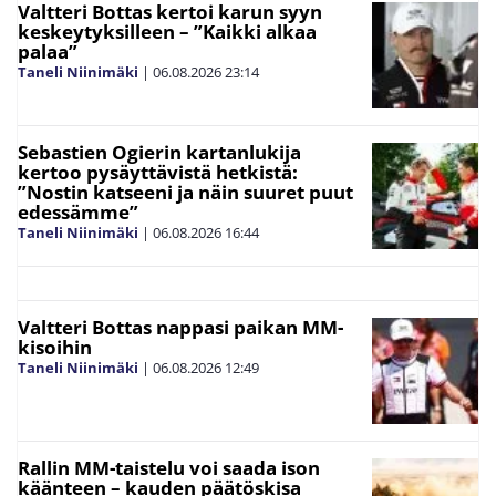
Valtteri Bottas kertoi karun syyn
keskeytyksilleen – ”Kaikki alkaa
palaa”
Taneli Niinimäki
|
06.08.2026
23:14
Sebastien Ogierin kartanlukija
kertoo pysäyttävistä hetkistä:
”Nostin katseeni ja näin suuret puut
edessämme”
Taneli Niinimäki
|
06.08.2026
16:44
Valtteri Bottas nappasi paikan MM-
kisoihin
Taneli Niinimäki
|
06.08.2026
12:49
Rallin MM-taistelu voi saada ison
käänteen – kauden päätöskisa