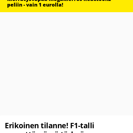
peliin - vain 1 eurolla!
Erikoinen tilanne! F1-talli