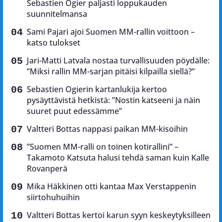
Sebastien Ogier paljasti loppukauden
suunnitelmansa
Sami Pajari ajoi Suomen MM-rallin voittoon –
katso tulokset
Jari-Matti Latvala nostaa turvallisuuden pöydälle:
”Miksi rallin MM-sarjan pitäisi kilpailla siellä?”
Sebastien Ogierin kartanlukija kertoo
pysäyttävistä hetkistä: ”Nostin katseeni ja näin
suuret puut edessämme”
Valtteri Bottas nappasi paikan MM-kisoihin
”Suomen MM-ralli on toinen kotirallini” –
Takamoto Katsuta halusi tehdä saman kuin Kalle
Rovanperä
Mika Häkkinen otti kantaa Max Verstappenin
siirtohuhuihin
Valtteri Bottas kertoi karun syyn keskeytyksilleen