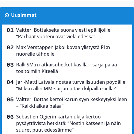
Uusimmat
Valtteri Bottakselta suora viesti epäilijöille:
”Parhaat vuoteni ovat vielä edessä”
Max Verstappen jakoi kovaa ylistystä F1:n
nuorelle tähdelle
Ralli SM:n ratkaisuhetket käsillä – sarja palaa
tositoimiin Kiteellä
Jari-Matti Latvala nostaa turvallisuuden pöydälle:
”Miksi rallin MM-sarjan pitäisi kilpailla siellä?”
Valtteri Bottas kertoi karun syyn keskeytyksilleen
– ”Kaikki alkaa palaa”
Sebastien Ogierin kartanlukija kertoo
pysäyttävistä hetkistä: ”Nostin katseeni ja näin
suuret puut edessämme”