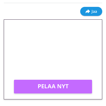
Jaa
🎁 Huipputarjous jatkuu: 10
euron kierrätysvapaa
megakierros Reactoonz-
peliin – vain 1 eurolla!
Peli: Reactoonz
Vain uusille asiakkaille!
PELAA NYT