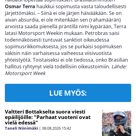
Osmar Terra
haukkui sopimusta vasta taloudellisesti
järjettömäksi. – Siinä ei ole järjen häivääkään. Se on
aivan absurdia, ei ole mitenkään sen (rahamäärän)
arvoista saada pienellä präntillä nimi kypärään, Terra
latasi Motorsport Weekin mukaan. Petrobras saisi
todennäköisesti tuntuvat sanktiot oikeudessa
sopimusrikkomuksesta, jos se purkaisi sopimuksen
väkisin näin varhaisessa vaiheessa viisivuotista
yhteistyötä. Toistaiseksi ei ole tiedossa, onko Brasilian
hallitus ryhtynyt vielä todellisiin oikeustoimiin.
Lähde:
Motorsport Week
LUE MYÖS:
Valtteri Bottakselta suora viesti
epäilijöille: ”Parhaat vuoteni ovat
vielä edessä”
Taneli Niinimäki
|
08.08.2026
15:42