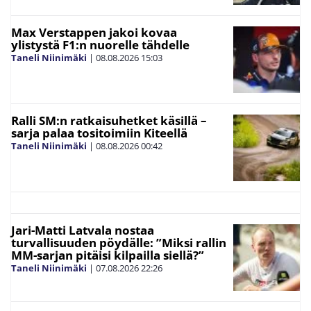
Max Verstappen jakoi kovaa
ylistystä F1:n nuorelle tähdelle
Taneli Niinimäki
|
08.08.2026
15:03
Ralli SM:n ratkaisuhetket käsillä –
sarja palaa tositoimiin Kiteellä
Taneli Niinimäki
|
08.08.2026
00:42
Jari-Matti Latvala nostaa
turvallisuuden pöydälle: ”Miksi rallin
MM-sarjan pitäisi kilpailla siellä?”
Taneli Niinimäki
|
07.08.2026
22:26