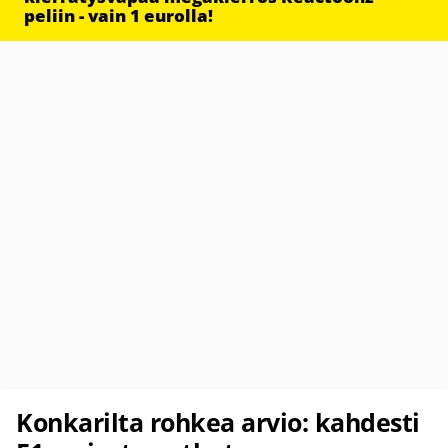
peliin - vain 1 eurolla!
Konkarilta rohkea arvio: kahdesti