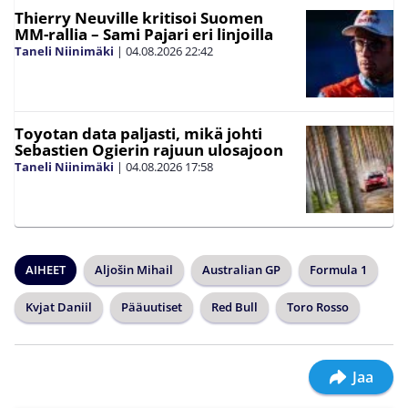
Thierry Neuville kritisoi Suomen
MM-rallia – Sami Pajari eri linjoilla
Taneli Niinimäki
|
04.08.2026
22:42
Toyotan data paljasti, mikä johti
Sebastien Ogierin rajuun ulosajoon
Taneli Niinimäki
|
04.08.2026
17:58
AIHEET
Aljošin Mihail
Australian GP
Formula 1
Kvjat Daniil
Pääuutiset
Red Bull
Toro Rosso
Jaa