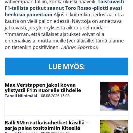
vahvempaan talliin, konkarikuski haaveili.
Toistuvasti
F1-tallista potkut saanut Toro Rosso -pilotti avasi
henkisiä paineitaan
Aljošin kuitenkin tiedostaa, että
kautta on vielä paljon edessä. Näyttöjä on annettava
jatkuvasti, jos ylennyksestä aikoo unelmoida. –
Ymmärrän, että tällaiset ajatukset voivat olla
ennenaikaisia, mutta meille [venäläisille] tämä tilanne
on tietenkin positiivinen.
Lähde: Sportbox
LUE MYÖS:
Max Verstappen jakoi kovaa
ylistystä F1:n nuorelle tähdelle
Taneli Niinimäki
|
08.08.2026
15:03
Ralli SM:n ratkaisuhetket käsillä –
sarja palaa tositoimiin Kiteellä