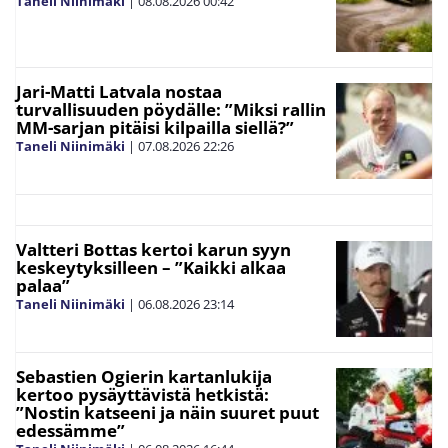
Taneli Niinimäki
|
08.08.2026
00:42
Jari-Matti Latvala nostaa
turvallisuuden pöydälle: ”Miksi rallin
MM-sarjan pitäisi kilpailla siellä?”
Taneli Niinimäki
|
07.08.2026
22:26
Valtteri Bottas kertoi karun syyn
keskeytyksilleen – ”Kaikki alkaa
palaa”
Taneli Niinimäki
|
06.08.2026
23:14
Sebastien Ogierin kartanlukija
kertoo pysäyttävistä hetkistä:
”Nostin katseeni ja näin suuret puut
edessämme”