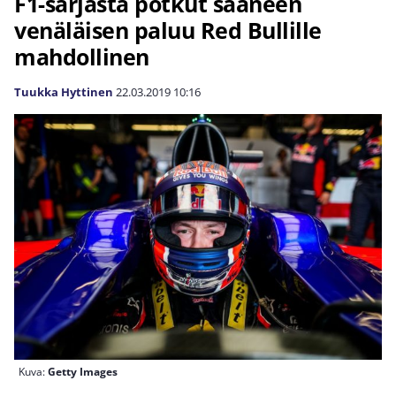
F1-sarjasta potkut saaneen
venäläisen paluu Red Bullille
mahdollinen
Tuukka Hyttinen
22.03.2019
10:16
Kuva:
Getty Images