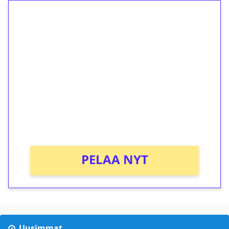
1€ = 10€ arvosta
ilmaiskierroksia ilman
kierrätystä!
Talleta 1€
Saat heti 50 ilmaiskierrosta Tuohi 1000 -
peliin (arvo 0,20€ per kierros)!
Ei kierrätysvaatimusta!
PELAA NYT
Uusimmat