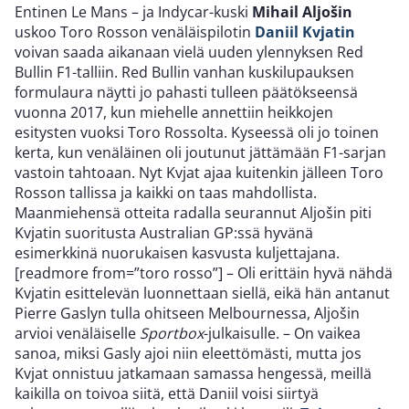
Entinen Le Mans – ja Indycar-kuski
Mihail Aljošin
uskoo Toro Rosson venäläispilotin
Daniil Kvjatin
voivan saada aikanaan vielä uuden ylennyksen Red
Bullin F1-talliin. Red Bullin vanhan kuskilupauksen
formulaura näytti jo pahasti tulleen päätökseensä
vuonna 2017, kun miehelle annettiin heikkojen
esitysten vuoksi Toro Rossolta. Kyseessä oli jo toinen
kerta, kun venäläinen oli joutunut jättämään F1-sarjan
vastoin tahtoaan. Nyt Kvjat ajaa kuitenkin jälleen Toro
Rosson tallissa ja kaikki on taas mahdollista.
Maanmiehensä otteita radalla seurannut Aljošin piti
Kvjatin suoritusta Australian GP:ssä hyvänä
esimerkkinä nuorukaisen kasvusta kuljettajana.
[readmore from=”toro rosso”] – Oli erittäin hyvä nähdä
Kvjatin esittelevän luonnettaan siellä, eikä hän antanut
Pierre Gaslyn tulla ohitseen Melbournessa, Aljošin
arvioi venäläiselle
Sportbox
-julkaisulle. – On vaikea
sanoa, miksi Gasly ajoi niin eleettömästi, mutta jos
Kvjat onnistuu jatkamaan samassa hengessä, meillä
kaikilla on toivoa siitä, että Daniil voisi siirtyä