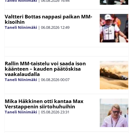
Taneli Niinimäki
|
06.08.2026
16:44
Valtteri Bottas nappasi paikan MM-
kisoihin
Taneli Niinimäki
|
06.08.2026
12:49
Rallin MM-taistelu voi saada ison
käänteen – kauden päätöskisa
vaakalaudalla
Taneli Niinimäki
|
06.08.2026
00:07
Mika Häkkinen otti kantaa Max
Verstappenin siirtohuhuihin
Taneli Niinimäki
|
05.08.2026
23:31