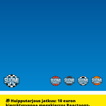
🎁 Huipputarjous jatkuu: 10 euron
kierrätysvapaa megakierros Reactoonz-