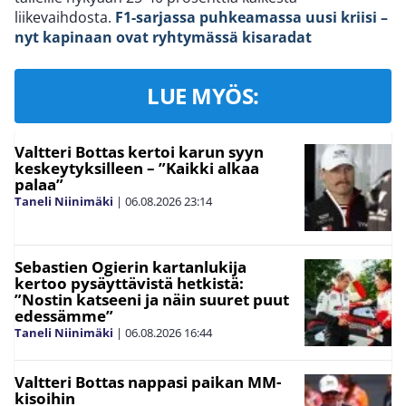
liikevaihdosta.
F1-sarjassa puhkeamassa uusi kriisi –
nyt kapinaan ovat ryhtymässä kisaradat
LUE MYÖS:
Valtteri Bottas kertoi karun syyn
keskeytyksilleen – ”Kaikki alkaa
palaa”
Taneli Niinimäki
|
06.08.2026
23:14
Sebastien Ogierin kartanlukija
kertoo pysäyttävistä hetkistä:
”Nostin katseeni ja näin suuret puut
edessämme”
Taneli Niinimäki
|
06.08.2026
16:44
Valtteri Bottas nappasi paikan MM-
kisoihin