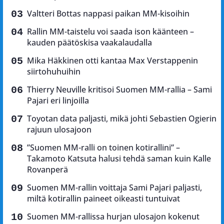
Valtteri Bottas nappasi paikan MM-kisoihin
Rallin MM-taistelu voi saada ison käänteen –
kauden päätöskisa vaakalaudalla
Mika Häkkinen otti kantaa Max Verstappenin
siirtohuhuihin
Thierry Neuville kritisoi Suomen MM-rallia – Sami
Pajari eri linjoilla
Toyotan data paljasti, mikä johti Sebastien Ogierin
rajuun ulosajoon
”Suomen MM-ralli on toinen kotirallini” –
Takamoto Katsuta halusi tehdä saman kuin Kalle
Rovanperä
Suomen MM-rallin voittaja Sami Pajari paljasti,
miltä kotirallin paineet oikeasti tuntuivat
Suomen MM-rallissa hurjan ulosajon kokenut