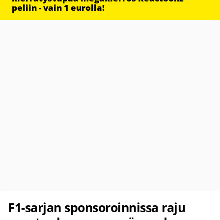
peliin - vain 1 eurolla!
F1-sarjan sponsoroinnissa raju