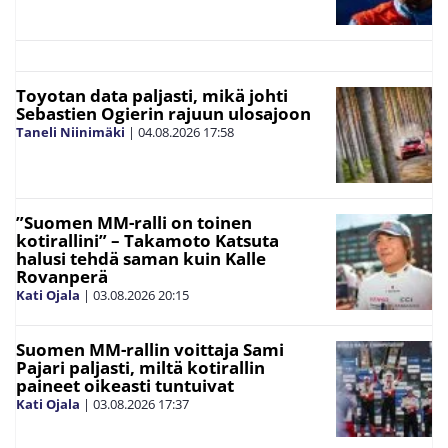
Toyotan data paljasti, mikä johti
Sebastien Ogierin rajuun ulosajoon
Taneli Niinimäki
|
04.08.2026
17:58
”Suomen MM-ralli on toinen
kotirallini” – Takamoto Katsuta
halusi tehdä saman kuin Kalle
Rovanperä
Kati Ojala
|
03.08.2026
20:15
Suomen MM-rallin voittaja Sami
Pajari paljasti, miltä kotirallin
paineet oikeasti tuntuivat
Kati Ojala
|
03.08.2026
17:37