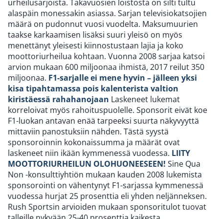
urheilusarjoista. Takavuosien loistosta on silti tultu
alaspäin monessakin asiassa. Sarjan televisiokatsojien
määrä on pudonnut vuosi vuodelta. Maksumuurien
taakse karkaamisen lisäksi suuri yleisö on myös
menettänyt yleisesti kiinnostustaan lajia ja koko
moottoriurheilua kohtaan. Vuonna 2008 sarjaa katsoi
arvion mukaan 600 miljoonaa ihmistä, 2017 reilut 350
miljoonaa.
F1-sarjalle ei mene hyvin – jälleen yksi
kisa tipahtamassa pois kalenterista valtion
kiristäessä rahahanojaan
Laskeneet lukemat
korreloivat myös rahoituspuolelle. Sponsorit eivät koe
F1-luokan antavan enää tarpeeksi suurta näkyvyyttä
mittaviin panostuksiin nähden. Tästä syystä
sponsoroinnin kokonaissumma ja määrät ovat
laskeneet niin ikään kymmenessä vuodessa.
LIITY
MOOTTORIURHEILUN OLOHUONEESEEN!
Sine Qua
Non -konsulttiyhtiön mukaan kauden 2008 lukemista
sponsorointi on vähentynyt F1-sarjassa kymmenessä
vuodessa hurjat 25 prosenttia eli yhden neljänneksen.
Rush Sportsin arvioiden mukaan sponsoritulot tuovat
talleille nykyään 25-40 prosenttia kaikesta