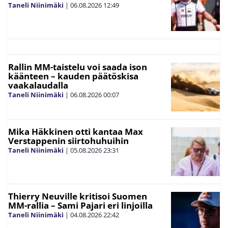
Taneli Niinimäki
|
06.08.2026
12:49
Rallin MM-taistelu voi saada ison
käänteen – kauden päätöskisa
vaakalaudalla
Taneli Niinimäki
|
06.08.2026
00:07
Mika Häkkinen otti kantaa Max
Verstappenin siirtohuhuihin
Taneli Niinimäki
|
05.08.2026
23:31
Thierry Neuville kritisoi Suomen
MM-rallia – Sami Pajari eri linjoilla
Taneli Niinimäki
|
04.08.2026
22:42