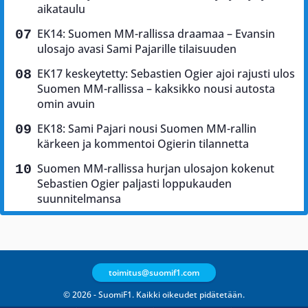
aikataulu
EK14: Suomen MM-rallissa draamaa – Evansin
ulosajo avasi Sami Pajarille tilaisuuden
EK17 keskeytetty: Sebastien Ogier ajoi rajusti ulos
Suomen MM-rallissa – kaksikko nousi autosta
omin avuin
EK18: Sami Pajari nousi Suomen MM-rallin
kärkeen ja kommentoi Ogierin tilannetta
Suomen MM-rallissa hurjan ulosajon kokenut
Sebastien Ogier paljasti loppukauden
suunnitelmansa
toimitus@suomif1.com
© 2026 - SuomiF1. Kaikki oikeudet pidätetään.