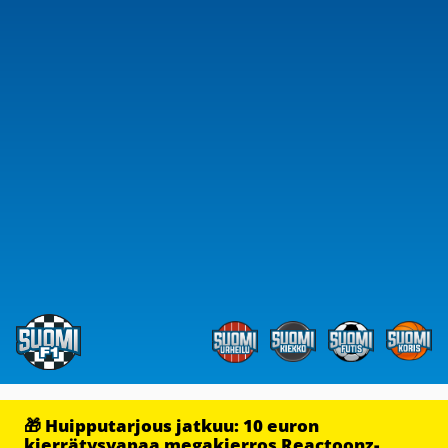
🎁 Huipputarjous jatkuu: 10 euron
kierrätysvapaa megakierros Reactoonz-