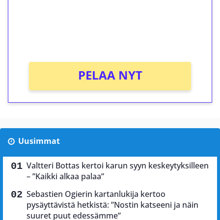
Saat heti 50 ilmaiskierrosta Tuohi 1000 -
peliin (arvo 0,20€ per kierros)!
Ei kierrätysvaatimusta!
PELAA NYT
Uusimmat
Valtteri Bottas kertoi karun syyn keskeytyksilleen
– ”Kaikki alkaa palaa”
Sebastien Ogierin kartanlukija kertoo
pysäyttävistä hetkistä: ”Nostin katseeni ja näin
suuret puut edessämme”