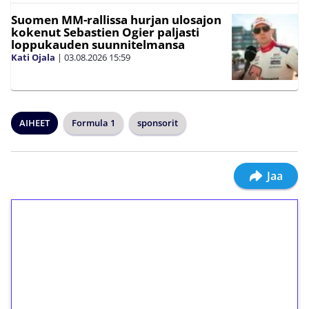
Suomen MM-rallissa hurjan ulosajon
kokenut Sebastien Ogier paljasti
loppukauden suunnitelmansa
Kati Ojala
|
03.08.2026
15:59
AIHEET
Formula 1
sponsorit
Jaa
1€ = 10€ arvosta
ilmaiskierroksia ilman
kierrätystä!
Talleta 1€