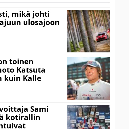
ti, mikä johti
rajuun ulosajoon
on toinen
amoto Katsuta
 kuin Kalle
voittaja Sami
ä kotirallin
ntuivat