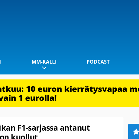
1
MM-RALLI
PODCAST
jatkuu: 10 euron kierrätysvapaa m
vain 1 eurolla!
ikan F1-sarjassa antanut
on kuollut