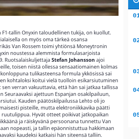
n F1-tallin Onyxin taloudellinen tukija, on kuollut.
ialaisella on myös oma tärkeä osansa
ärikäs Van Rossem toimi yhtiönsä Moneytronin
nyxin noustessa alemmista formulasarjoista
. Ruotsalaiskuljettaja
Stefan Johansson
ajoi
teille, toisen niistä ollessa sensaatiomainen kolmas
iikonloppuna tulikasteensa formula ykkösissä sai
en kohtaloksi koitui vielä tuolloin esikarsiutuminen
t sen verran vakuuttavia, että hän sai jatkaa tallissa
 Seuraavaksi ajettuun Espanjan osakilpailuun,
siutui. Kauden päätöskilpailussa Lehto oli jo
isesti pisteille, mutta elektroniikkavika päätti
 ruutulippua. Hyvät otteet poikivat jatkopaikan
ärikkäänä ja räiskyvänä persoonana tunnettu Van
jaan nopeasti, ja tallin epäonnistuttua hakkimaan
avaksi kaudeksi katkaisi hän siteensä talliin.