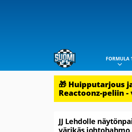
FORMULA 
🎁 Huipputarjous 
Reactoonz-peliin - 
JJ Lehdolle näytönpa
värikäs johtohahmo 