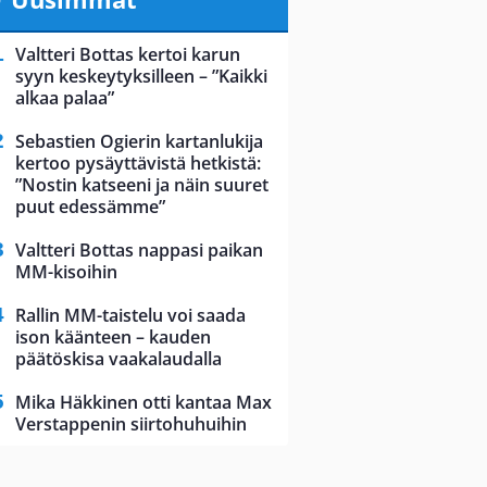
Valtteri Bottas kertoi karun
syyn keskeytyksilleen – ”Kaikki
alkaa palaa”
Sebastien Ogierin kartanlukija
kertoo pysäyttävistä hetkistä:
”Nostin katseeni ja näin suuret
puut edessämme”
Valtteri Bottas nappasi paikan
MM-kisoihin
Rallin MM-taistelu voi saada
ison käänteen – kauden
päätöskisa vaakalaudalla
Mika Häkkinen otti kantaa Max
Verstappenin siirtohuhuihin