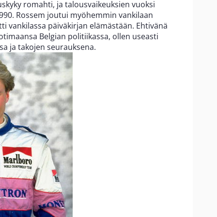
skyky romahti, ja talousvaikeuksien vuoksi
 1990. Rossem joutui myöhemmin vankilaan
tti vankilassa päiväkirjan elämästään. Ehtivänä
imaansa Belgian politiikassa, ollen useasti
nsa ja takojen seurauksena.