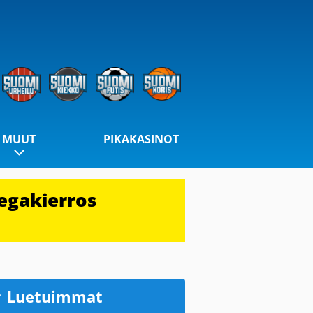
MUUT
PIKAKASINOT
egakierros
Luetuimmat