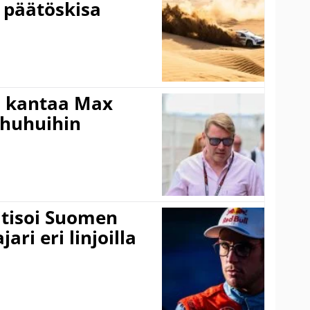
 päätöskisa
i kantaa Max
ohuhuihin
itisoi Suomen
ari eri linjoilla