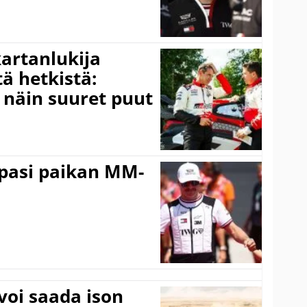
kartanlukija
ä hetkistä:
a näin suuret puut
ppasi paikan MM-
voi saada ison