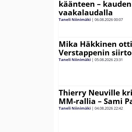
käänteen – kauden
vaakalaudalla
Taneli Niinimäki
|
06.08.2026
00:07
Mika Häkkinen ott
Verstappenin siirt
Taneli Niinimäki
|
05.08.2026
23:31
Thierry Neuville kr
MM-rallia – Sami Paj
Taneli Niinimäki
|
04.08.2026
22:42