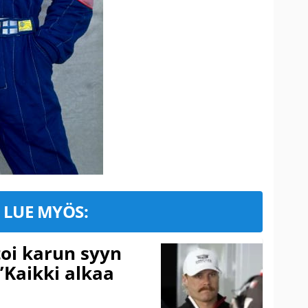
LUE MYÖS:
toi karun syyn
”Kaikki alkaa