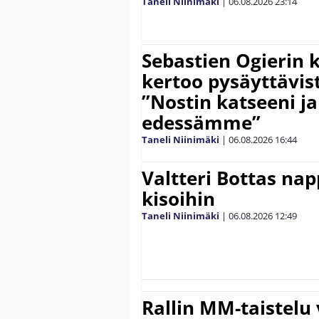
Taneli Niinimäki
|
06.08.2026
23:14
Sebastien Ogierin 
kertoo pysäyttävist
”Nostin katseeni j
edessämme”
Taneli Niinimäki
|
06.08.2026
16:44
Valtteri Bottas na
kisoihin
Taneli Niinimäki
|
06.08.2026
12:49
Rallin MM-taistelu 