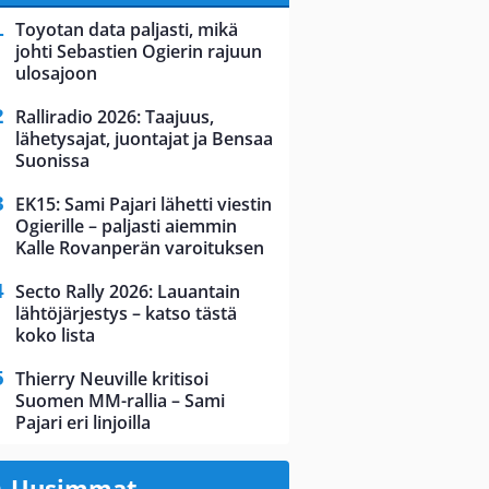
Toyotan data paljasti, mikä
johti Sebastien Ogierin rajuun
ulosajoon
Ralliradio 2026: Taajuus,
lähetysajat, juontajat ja Bensaa
Suonissa
EK15: Sami Pajari lähetti viestin
Ogierille – paljasti aiemmin
Kalle Rovanperän varoituksen
Secto Rally 2026: Lauantain
lähtöjärjestys – katso tästä
koko lista
Thierry Neuville kritisoi
Suomen MM-rallia – Sami
Pajari eri linjoilla
Uusimmat