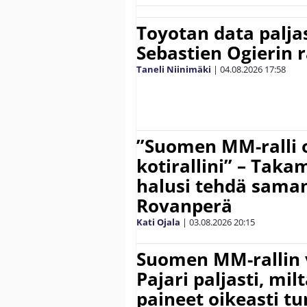
Toyotan data paljas
Sebastien Ogierin 
Taneli Niinimäki
|
04.08.2026
17:58
”Suomen MM-ralli 
kotirallini” – Tak
halusi tehdä saman
Rovanperä
Kati Ojala
|
03.08.2026
20:15
Suomen MM-rallin 
Pajari paljasti, milt
paineet oikeasti tu