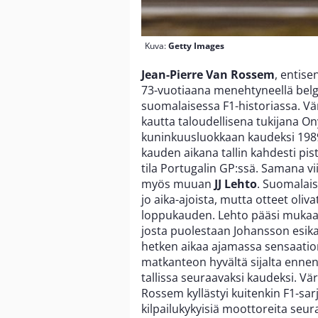
Kuva:
Getty Images
Jean-Pierre Van Rossem
, entise
73-vuotiaana menehtyneellä belg
suomalaisessa F1-historiassa. V
kautta taloudellisena tukijana O
kuninkuusluokkaan kaudeksi 1989
kauden aikana tallin kahdesti pis
tila Portugalin GP:ssä. Samana v
myös muuan
JJ Lehto
. Suomalais
jo aika-ajoista, mutta otteet oliva
loppukauden. Lehto pääsi mukaan
josta puolestaan Johansson esikar
hetken aikaa ajamassa sensaatioma
matkanteon hyvältä sijalta ennen
tallissa seuraavaksi kaudeksi. V
Rossem kyllästyi kuitenkin F1-sar
kilpailukykyisiä moottoreita seura