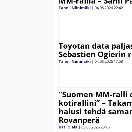
MM-rallia – Sami Paj
Taneli Niinimäki
|
04.08.2026
22:42
Toyotan data paljas
Sebastien Ogierin 
Taneli Niinimäki
|
04.08.2026
17:58
”Suomen MM-ralli 
kotirallini” – Tak
halusi tehdä saman
Rovanperä
Kati Ojala
|
03.08.2026
20:15