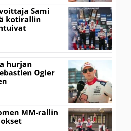
voittaja Sami
ä kotirallin
ntuivat
a hurjan
ebastien Ogier
en
uomen MM-rallin
lokset