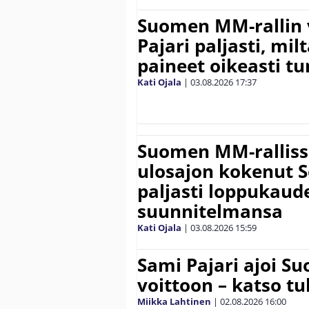
Suomen MM-rallin 
Pajari paljasti, milt
paineet oikeasti tu
Kati Ojala
|
03.08.2026
17:37
Suomen MM-ralliss
ulosajon kokenut S
paljasti loppukaud
suunnitelmansa
Kati Ojala
|
03.08.2026
15:59
Sami Pajari ajoi S
voittoon – katso tu
Miikka Lahtinen
|
02.08.2026
16:00