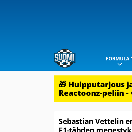
FORMULA 
🎁 Huipputarjous 
Reactoonz-peliin - 
Sebastian Vettelin e
F1-tähden menestyk