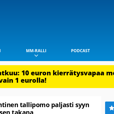
1
MM-RALLI
PODCAST
jatkuu: 10 euron kierrätysvapaa m
vain 1 eurolla!
ntinen tallipomo paljasti syyn
sen takana