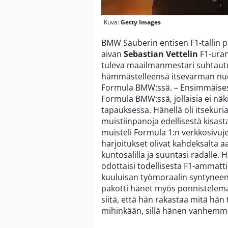
Kuva:
Getty Images
BMW Sauberin entisen F1-tallin p
aivan
Sebastian Vettelin
F1-uran
tuleva maailmanmestari suhtaut
hämmästelleensä itsevarman nuor
Formula BMW:ssä. – Ensimmäisestä
Formula BMW:ssä, jollaisia ei nä
tapauksessa. Hänellä oli itsekuria.
muistiinpanoja edellisestä kisast
muisteli Formula 1:n verkkosivuj
harjoitukset olivat kahdeksalta a
kuntosalilla ja suuntasi radalle. 
odottaisi todellisesta F1-ammattila
kuuluisan työmoraalin syntyneen 
pakotti hänet myös ponnistelema
siitä, että hän rakastaa mitä hän 
mihinkään, sillä hänen vanhemmill