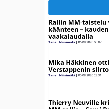
Rallin MM-taistelu 
käänteen – kauden
vaakalaudalla
Taneli Niinimäki
|
06.08.2026
00:07
Mika Häkkinen ott
Verstappenin siirt
Taneli Niinimäki
|
05.08.2026
23:31
Thierry Neuville kr