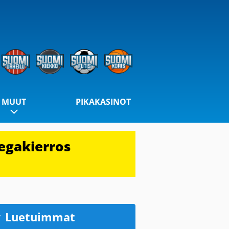
MUUT
PIKAKASINOT
egakierros
Luetuimmat