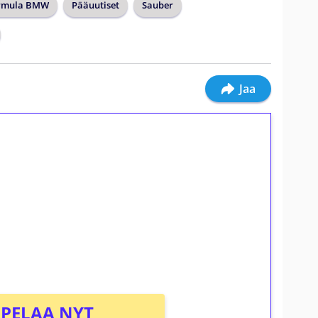
rmula BMW
Pääuutiset
Sauber
Jaa
ilmaiskierroksia ilman
osta Tuohi 1000 -peliin (arvo 0,20€ per
PELAA NYT