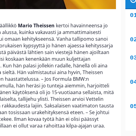
äällikkö
Mario Theissen
kertoi havainneensa jo
 alussa, kuinka vakavasti ja ammattimaisesti
ui omaan kehitykseensä. Vanha tallipomo sanoi
ukaisen kypsyyttä jo hänen ajaessa kehityssarja
 päivästä lähtien sain viestejä hänen ajoiltaan
kisi koskaan kenenkään muun kuljettajan
 Kun hän palasi jollekin radalle, hänellä oli aina
a sieltä. Hän valmistautui aina hyvin, Theissen
en haastattelussa. – Jos Formula BMW:n
amulla, hän heräsi jo tunteja aiemmin, harjoitteli
Hänen käytöksenä oli jo 15-vuotiaana sellaista, mitä
iselta, tallijehu ylisti. Theissen arvioi Vettelin
rakkaudesta lajiin. Saksalaisen vaatimaton tausta
an tosissaan urakehityksensä eteen. – Se johtui
tekee. Ilman kovaa työtä hän ei olisi päässyt
aan ei ollut varaa rahoittaa kilpa-ajajan uraa.