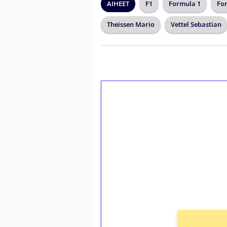
AIHEET
F1
Formula 1
Fo
Theissen Mario
Vettel Sebastian
1€ = 10€ arvosta 
kierrätystä!
Talleta 1€
Saat heti 50 ilmaiskierr
kierros)!
Ei kierrätysvaatimusta!