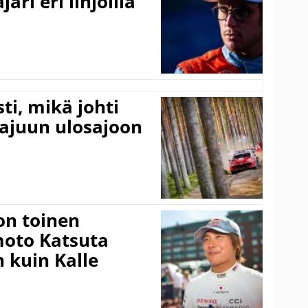
ari eri linjoilla
ti, mikä johti
rajuun ulosajoon
on toinen
amoto Katsuta
 kuin Kalle