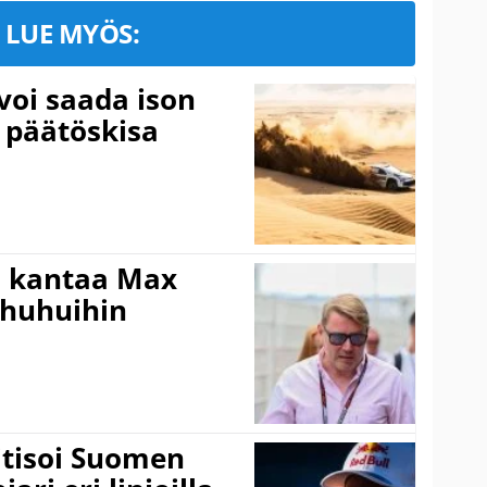
LUE MYÖS:
voi saada ison
 päätöskisa
i kantaa Max
ohuhuihin
itisoi Suomen