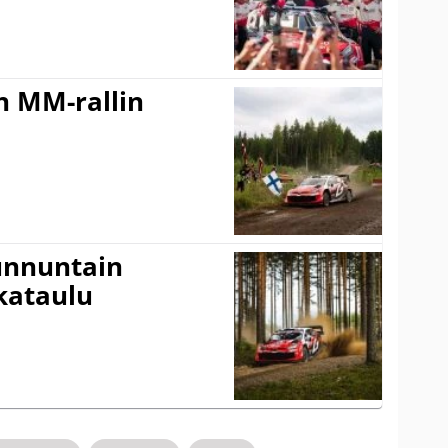
n MM-rallin
Sunnuntain
ikataulu