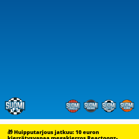
🎁 Huipputarjous jatkuu: 10 euron
kierrätysvapaa megakierros Reactoonz-