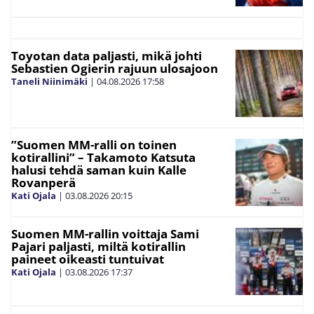
Toyotan data paljasti, mikä johti
Sebastien Ogierin rajuun ulosajoon
Taneli Niinimäki
|
04.08.2026
17:58
”Suomen MM-ralli on toinen
kotirallini” – Takamoto Katsuta
halusi tehdä saman kuin Kalle
Rovanperä
Kati Ojala
|
03.08.2026
20:15
Suomen MM-rallin voittaja Sami
Pajari paljasti, miltä kotirallin
paineet oikeasti tuntuivat
Kati Ojala
|
03.08.2026
17:37