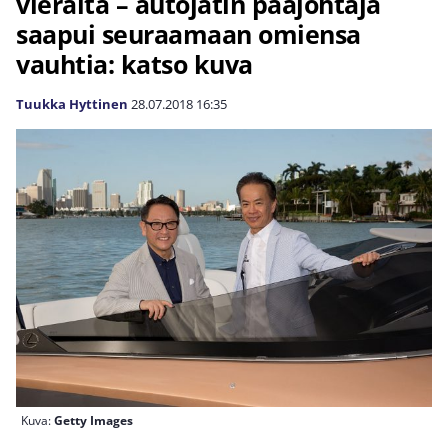
vieraita – autojätin pääjohtaja
saapui seuraamaan omiensa
vauhtia: katso kuva
Tuukka Hyttinen
28.07.2018
16:35
Kuva:
Getty Images