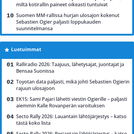
miltä kotirallin paineet oikeasti tuntuivat
Suomen MM-rallissa hurjan ulosajon kokenut
Sebastien Ogier paljasti loppukauden
suunnitelmansa
Luetuimmat
Ralliradio 2026: Taajuus, lähetysajat, juontajat ja
Bensaa Suonissa
Toyotan data paljasti, mikä johti Sebastien Ogierin
rajuun ulosajoon
EK15: Sami Pajari lähetti viestin Ogierille – paljasti
aiemmin Kalle Rovanperän varoituksen
Secto Rally 2026: Lauantain lähtöjärjestys – katso
tästä koko lista
Secto Rally 2026: Perjantain lähtöjärjestys – katso