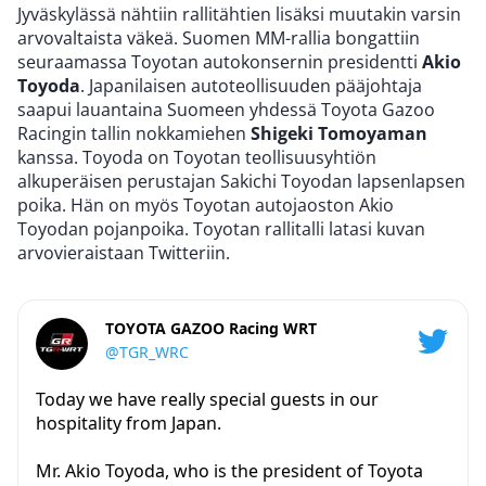
Jyväskylässä nähtiin rallitähtien lisäksi muutakin varsin
arvovaltaista väkeä. Suomen MM-rallia bongattiin
seuraamassa Toyotan autokonsernin presidentti
Akio
Toyoda
. Japanilaisen autoteollisuuden pääjohtaja
saapui lauantaina Suomeen yhdessä Toyota Gazoo
Racingin tallin nokkamiehen
Shigeki Tomoyaman
kanssa. Toyoda on Toyotan teollisuusyhtiön
alkuperäisen perustajan Sakichi Toyodan lapsenlapsen
poika. Hän on myös Toyotan autojaoston Akio
Toyodan pojanpoika. Toyotan rallitalli latasi kuvan
arvovieraistaan Twitteriin.
TOYOTA GAZOO Racing WRT
@TGR_WRC
Today we have really special guests in our
hospitality from Japan.
Mr. Akio Toyoda, who is the president of Toyota