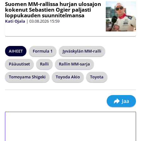
Suomen MM-rallissa hurjan ulosajon
kokenut Sebastien Ogier paljasti
loppukauden suunnitelmansa
Kati Ojala
|
03.08.2026
15:59
AIHEET
Formula 1
Jyväskylän MM-ralli
Pääuutiset
Ralli
Rallin MM-sarja
Tomoyama Shigeki
Toyoda Akio
Toyota
Jaa
1€ = 10€ arvosta
ilmaiskierroksia ilman