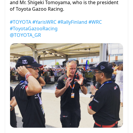
and Mr. Shigeki Tomoyama, who is the president
of Toyota Gazoo Racing.
#TOYOTA
#YarisWRC
#RallyFinland
#WRC
#ToyotaGazooRacing
@TOYOTA_GR