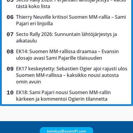
tästä koko lista
Thierry Neuville kritisoi Suomen MM-rallia – Sami
Pajari eri linjoilla
Secto Rally 2026: Sunnuntain lähtöjärjestys ja
aikataulu
EK14: Suomen MM-rallissa draamaa – Evansin
ulosajo avasi Sami Pajarille tilaisuuden
EK17 keskeytetty: Sebastien Ogier ajoi rajusti ulos
Suomen MM-rallissa – kaksikko nousi autosta
omin avuin
EK18: Sami Pajari nousi Suomen MM-rallin
kärkeen ja kommentoi Ogierin tilannetta
toimitus@suomif1.com