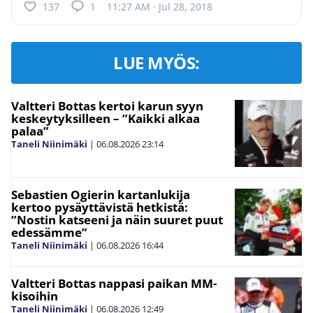
137
1
11:27 AM · Jul 28, 2018
LUE MYÖS:
Valtteri Bottas kertoi karun syyn
keskeytyksilleen – ”Kaikki alkaa
palaa”
Taneli Niinimäki
|
06.08.2026
23:14
Sebastien Ogierin kartanlukija
kertoo pysäyttävistä hetkistä:
”Nostin katseeni ja näin suuret puut
edessämme”
Taneli Niinimäki
|
06.08.2026
16:44
Valtteri Bottas nappasi paikan MM-
kisoihin
Taneli Niinimäki
|
06.08.2026
12:49