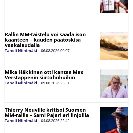
Rallin MM-taistelu voi saada ison
käänteen – kauden päätöskisa
vaakalaudalla
Taneli Niinimäki
|
06.08.2026
00:07
Mika Häkkinen otti kantaa Max
Verstappenin siirtohuhuihin
Taneli Niinimäki
|
05.08.2026
23:31
Thierry Neuville kritisoi Suomen
MM-rallia – Sami Pajari eri linjoilla
Taneli Niinimäki
|
04.08.2026
22:42