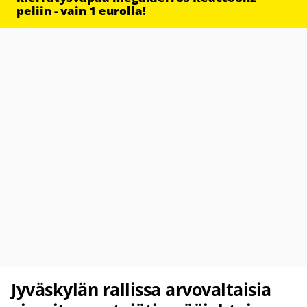
peliin - vain 1 eurolla!
Jyväskylän rallissa arvovaltaisia