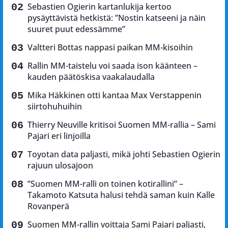
Sebastien Ogierin kartanlukija kertoo
pysäyttävistä hetkistä: ”Nostin katseeni ja näin
suuret puut edessämme”
Valtteri Bottas nappasi paikan MM-kisoihin
Rallin MM-taistelu voi saada ison käänteen –
kauden päätöskisa vaakalaudalla
Mika Häkkinen otti kantaa Max Verstappenin
siirtohuhuihin
Thierry Neuville kritisoi Suomen MM-rallia – Sami
Pajari eri linjoilla
Toyotan data paljasti, mikä johti Sebastien Ogierin
rajuun ulosajoon
”Suomen MM-ralli on toinen kotirallini” –
Takamoto Katsuta halusi tehdä saman kuin Kalle
Rovanperä
Suomen MM-rallin voittaja Sami Pajari paljasti,