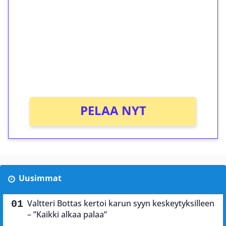
kierrätystä!
Talleta 1€
Saat heti 50 ilmaiskierrosta Tuohi 1000 -
peliin (arvo 0,20€ per kierros)!
Ei kierrätysvaatimusta!
PELAA NYT
Uusimmat
Valtteri Bottas kertoi karun syyn keskeytyksilleen
– ”Kaikki alkaa palaa”