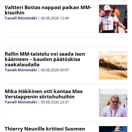
Valtteri Bottas nappasi paikan MM-
kisoihin
Taneli Niinimäki
|
06.08.2026
12:49
Rallin MM-taistelu voi saada ison
käänteen – kauden päätöskisa
vaakalaudalla
Taneli Niinimäki
|
06.08.2026
00:07
Mika Häkkinen otti kantaa Max
Verstappenin siirtohuhuihin
Taneli Niinimäki
|
05.08.2026
23:31
Thierry Neuville kritisoi Suomen