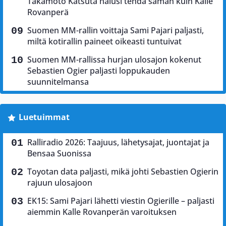
Takamoto Katsuta halusi tehdä saman kuin Kalle
Rovanperä
Suomen MM-rallin voittaja Sami Pajari paljasti,
miltä kotirallin paineet oikeasti tuntuivat
Suomen MM-rallissa hurjan ulosajon kokenut
Sebastien Ogier paljasti loppukauden
suunnitelmansa
Luetuimmat
Ralliradio 2026: Taajuus, lähetysajat, juontajat ja
Bensaa Suonissa
Toyotan data paljasti, mikä johti Sebastien Ogierin
rajuun ulosajoon
EK15: Sami Pajari lähetti viestin Ogierille – paljasti
aiemmin Kalle Rovanperän varoituksen