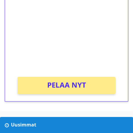
1€ = 10€ arvosta
ilmaiskierroksia ilman
kierrätystä!
Talleta 1€
Saat heti 50 ilmaiskierrosta Tuohi 1000 -
peliin (arvo 0,20€ per kierros)!
Ei kierrätysvaatimusta!
PELAA NYT
Uusimmat