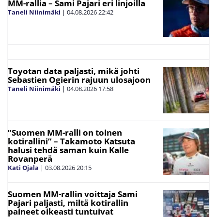
MM-rallia – Sami Pajari eri linjoilla
Taneli Niinimäki
|
04.08.2026
22:42
Toyotan data paljasti, mikä johti
Sebastien Ogierin rajuun ulosajoon
Taneli Niinimäki
|
04.08.2026
17:58
”Suomen MM-ralli on toinen
kotirallini” – Takamoto Katsuta
halusi tehdä saman kuin Kalle
Rovanperä
Kati Ojala
|
03.08.2026
20:15
Suomen MM-rallin voittaja Sami
Pajari paljasti, miltä kotirallin
paineet oikeasti tuntuivat