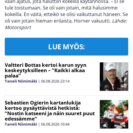
vaan ajatus, jota haluttiin kokeilla käytännössä. – Ei se
tule toistumaan. Se oli vain jotain, mitä halusimme
kokeilla. En väitä, etteikö se olisi vaikuttanut häneen. Se
oli vain jotain hieman erilaista, Horner vakuutti.
Lähde:
Motorsport
LUE MYÖS:
Valtteri Bottas kertoi karun syyn
keskeytyksilleen – ”Kaikki alkaa
palaa”
Taneli Niinimäki
|
06.08.2026
23:14
Sebastien Ogierin kartanlukija
kertoo pysäyttävistä hetkistä:
”Nostin katseeni ja näin suuret puut
edessämme”
Taneli Niinimäki
|
06.08.2026
16:44