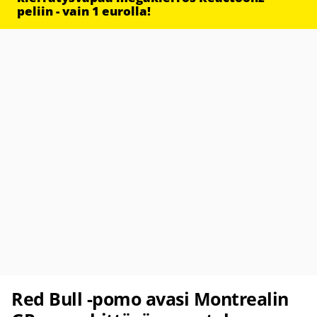
peliin - vain 1 eurolla!
Red Bull -pomo avasi Montrealin