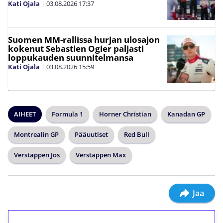
Kati Ojala
|
03.08.2026
17:37
Suomen MM-rallissa hurjan ulosajon
kokenut Sebastien Ogier paljasti
loppukauden suunnitelmansa
Kati Ojala
|
03.08.2026
15:59
AIHEET
Formula 1
Horner Christian
Kanadan GP
Montrealin GP
Pääuutiset
Red Bull
Verstappen Jos
Verstappen Max
Jaa