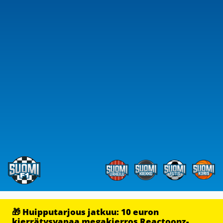
🎁 Huipputarjous jatkuu: 10 euron
kierrätysvapaa megakierros Reactoonz-