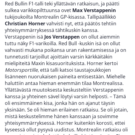
Red Bullin F1-talli teki yllättävän ratkaisun, ja päätti
sulkea varikkopilttuunsa ovet
Max Verstappenin
tukijoukoilta Montrealin GP-kisassa. Tallipäällikkö
Christian Horner
vahvisti nyt, että päätös tehtiin
yhteisymmärryksessä tähtikuskin kanssa.
Verstappenin isä
Jos Verstappen
on ollut aiemmin
tuttu näky F1-varikoilla. Red Bull -kuskin isä on ollut
vahvasti mukana poikansa uran rakentamisessa ja on
tunnetusti tarjoillut ajoittain varsin kärkkäitäkin
mielipiteitä Maxin kisasuorituksista. Horner kertoi
Motorsportille
, että talli katsoi taustajoukkojen
lisänneen nuorukaisen paineita entisestään. Miehelle
haluttiin antaa hieman enemmän tilaa Montrealissa.
Yllättävästä muutoksesta keskusteltiin Verstappenin
kanssa ja yhteinen sävel löytyi varsin helposti. – Tämä
oli ensimmäinen kisa, jonka hän on ajanut täysin
yksinään. Se oli hieman erilainen ratkaisu. Se oli jotain,
mistä keskustelimme hänen kanssaan ja sovimme
yhteisymmärryksessä. Horner kuitenkin korosti, ettei
kyseessä ollut pysyvä uudistus. Montrealin ratkaisu oli