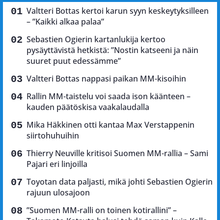
Valtteri Bottas kertoi karun syyn keskeytyksilleen
– ”Kaikki alkaa palaa”
Sebastien Ogierin kartanlukija kertoo
pysäyttävistä hetkistä: ”Nostin katseeni ja näin
suuret puut edessämme”
Valtteri Bottas nappasi paikan MM-kisoihin
Rallin MM-taistelu voi saada ison käänteen –
kauden päätöskisa vaakalaudalla
Mika Häkkinen otti kantaa Max Verstappenin
siirtohuhuihin
Thierry Neuville kritisoi Suomen MM-rallia – Sami
Pajari eri linjoilla
Toyotan data paljasti, mikä johti Sebastien Ogierin
rajuun ulosajoon
”Suomen MM-ralli on toinen kotirallini” –