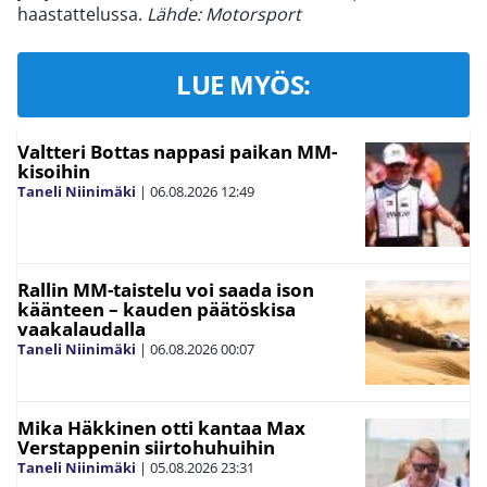
haastattelussa.
Lähde: Motorsport
LUE MYÖS:
Valtteri Bottas nappasi paikan MM-
kisoihin
Taneli Niinimäki
|
06.08.2026
12:49
Rallin MM-taistelu voi saada ison
käänteen – kauden päätöskisa
vaakalaudalla
Taneli Niinimäki
|
06.08.2026
00:07
Mika Häkkinen otti kantaa Max
Verstappenin siirtohuhuihin
Taneli Niinimäki
|
05.08.2026
23:31