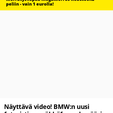
peliin - vain 1 eurolla!
Näyttävä video! BMW:n uusi