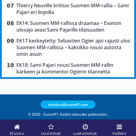
Thierry Neuville kritisoi Suomen MM-rallia – Sami
Pajari eri linjoilla
EK14: Suomen MM-rallissa draamaa – Evansin
ulosajo avasi Sami Pajarille tilaisuuden
EK17 keskeytetty: Sebastien Ogier ajoi rajusti ulos
Suomen MM-rallissa – kaksikko nousi autosta
omin avuin
EK18: Sami Pajari nousi Suomen MM-rallin
kärkeen ja kommentoi Ogierin tilannetta
toimitus@suomif1.com
© 2026 - SuomiF1. Kaikki oikeudet pidätetään.
Etusivu
Uusimmat
Luetuimmat
Valikko