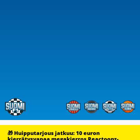
🎁 Huipputarjous jatkuu: 10 euron
kierrätysvapaa megakierros Reactoonz-