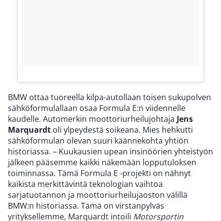
BMW ottaa tuoreella kilpa-autollaan toisen sukupolven
sähköformulallaan osaa Formula E:n viidennelle
kaudelle. Automerkin moottoriurheilujohtaja
Jens
Marquardt
oli ylpeydestä soikeana. Mies hehkutti
sähköformulan olevan suuri käännekohta yhtiön
historiassa. – Kuukausien upean insinöörien yhteistyön
jälkeen pääsemme kaikki näkemään lopputuloksen
toiminnassa. Tämä Formula E -projekti on nähnyt
kaikista merkittävintä teknologian vaihtoa
sarjatuotannon ja moottoriurheilujaoston välillä
BMW:n historiassa. Tämä on virstanpylväs
yrityksellemme, Marquardt intoili
Motorsportin