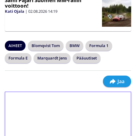
Sami Pajari Suomen MM-rallin
voittoon!
Kati Ojala
|
02.08.2026
14:19
AIHEET
Blomqvist Tom
BMW
Formula 1
Formula E
Marquardt Jens
Pääuutiset
Jaa
1€ = 10€ arvosta
ilmaiskierroksia ilman
kierrätystä!