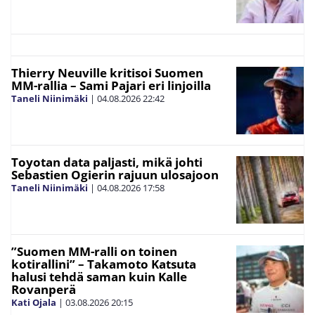
Thierry Neuville kritisoi Suomen
MM-rallia – Sami Pajari eri linjoilla
Taneli Niinimäki
|
04.08.2026
22:42
Toyotan data paljasti, mikä johti
Sebastien Ogierin rajuun ulosajoon
Taneli Niinimäki
|
04.08.2026
17:58
”Suomen MM-ralli on toinen
kotirallini” – Takamoto Katsuta
halusi tehdä saman kuin Kalle
Rovanperä
Kati Ojala
|
03.08.2026
20:15