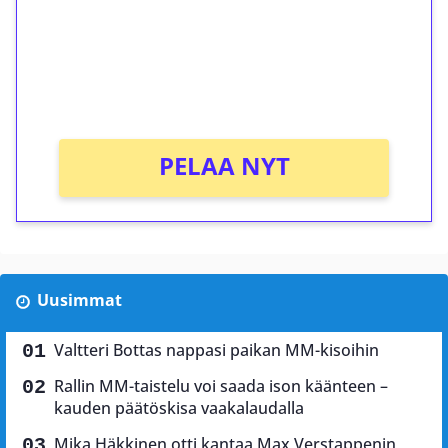
Talleta 1€
Saat heti 50 ilmaiskierrosta Tuohi 1000 -
peliin (arvo 0,20€ per kierros)!
Ei kierrätysvaatimusta!
PELAA NYT
Uusimmat
Valtteri Bottas nappasi paikan MM-kisoihin
Rallin MM-taistelu voi saada ison käänteen –
kauden päätöskisa vaakalaudalla
Mika Häkkinen otti kantaa Max Verstappenin