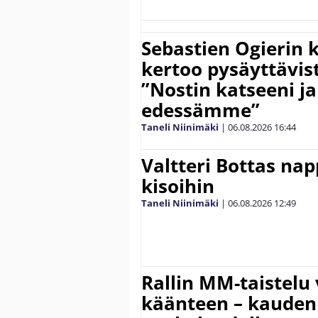
Sebastien Ogierin 
kertoo pysäyttävist
”Nostin katseeni j
edessämme”
Taneli Niinimäki
|
06.08.2026
16:44
Valtteri Bottas na
kisoihin
Taneli Niinimäki
|
06.08.2026
12:49
Rallin MM-taistelu 
käänteen – kauden