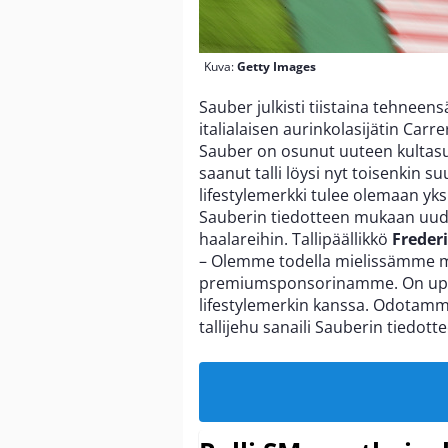
Kuva:
Getty Images
Sauber julkisti tiistaina tehne
italialaisen aurinkolasijätin Car
Sauber on osunut uuteen kultas
saanut talli löysi nyt toisenkin 
lifestylemerkki tulee olemaan yks
Sauberin tiedotteen mukaan uuden 
haalareihin. Tallipäällikkö
Freder
– Olemme todella mielissämme ma
premiumsponsorinamme. On upeaa
lifestylemerkin kanssa. Odotamme
tallijehu sanaili Sauberin tiedott