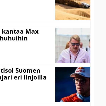
i kantaa Max
ohuhuihin
itisoi Suomen
ari eri linjoilla