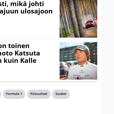
ti, mikä johti
rajuun ulosajoon
on toinen
amoto Katsuta
 kuin Kalle
Formula 1
Pääuutiset
Sauber