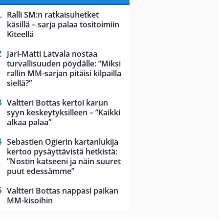
Ralli SM:n ratkaisuhetket
käsillä – sarja palaa tositoimiin
Kiteellä
Jari-Matti Latvala nostaa
turvallisuuden pöydälle: ”Miksi
rallin MM-sarjan pitäisi kilpailla
siellä?”
Valtteri Bottas kertoi karun
syyn keskeytyksilleen – ”Kaikki
alkaa palaa”
Sebastien Ogierin kartanlukija
kertoo pysäyttävistä hetkistä:
”Nostin katseeni ja näin suuret
puut edessämme”
Valtteri Bottas nappasi paikan
MM-kisoihin