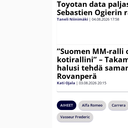
Toyotan data paljas
Sebastien Ogierin 
Taneli Niinimäki
|
04.08.2026
17:58
”Suomen MM-ralli 
kotirallini” – Tak
halusi tehdä saman
Rovanperä
Kati Ojala
|
03.08.2026
20:15
AIHEET
Alfa Romeo
Carrera
Vasseur Frederic