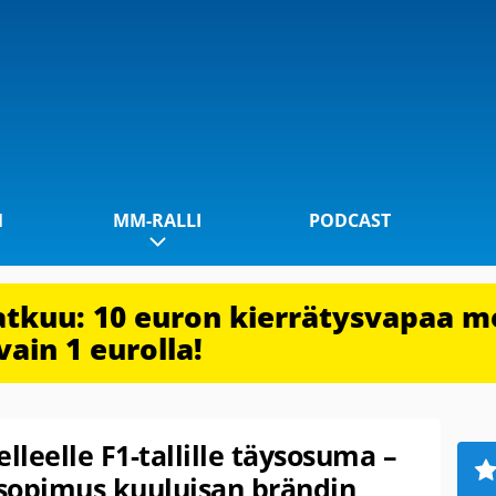
1
MM-RALLI
PODCAST
jatkuu: 10 euron kierrätysvapaa m
vain 1 eurolla!
lleelle F1-tallille täysosuma –
sopimus kuuluisan brändin