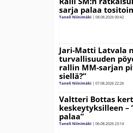
Ralli SM:n ratkaisu
sarja palaa tositoim
Taneli Niinimäki
|
08.08.2026
00:42
Jari-Matti Latvala 
turvallisuuden pöyd
rallin MM-sarjan pit
siellä?”
Taneli Niinimäki
|
07.08.2026
22:26
Valtteri Bottas ker
keskeytyksilleen – 
palaa”
Taneli Niinimäki
|
06.08.2026
23:14