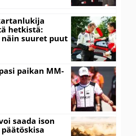
kartanlukija
ä hetkistä:
a näin suuret puut
ppasi paikan MM-
voi saada ison
 päätöskisa