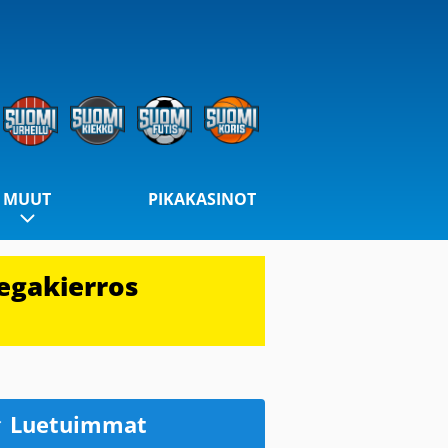
MUUT
PIKAKASINOT
egakierros
Luetuimmat