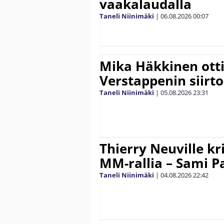
vaakalaudalla
Taneli Niinimäki
|
06.08.2026
00:07
Mika Häkkinen ott
Verstappenin siirt
Taneli Niinimäki
|
05.08.2026
23:31
Thierry Neuville kr
MM-rallia – Sami Paj
Taneli Niinimäki
|
04.08.2026
22:42