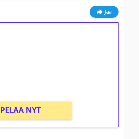
Jaa
ilmaiskierroksia ilman
osta Tuohi 1000 -peliin (arvo 0,20€ per
PELAA NYT