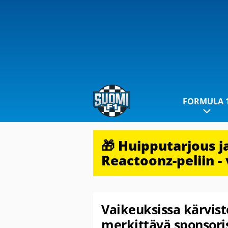
FORMULA 
🎁 Huipputarjous 
Reactoonz-peliin - 
Vaikeuksissa kärviste
merkittävä sponsori