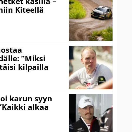
hetket käsillä –
iin Kiteellä
nostaa
älle: ”Miksi
äisi kilpailla
toi karun syyn
”Kaikki alkaa