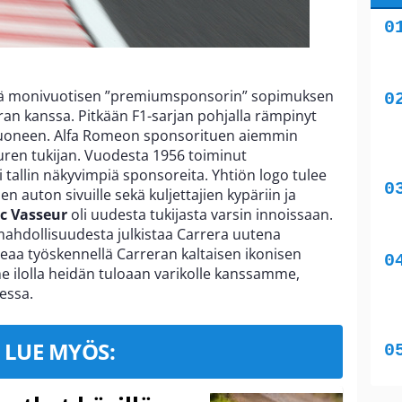
ensä monivuotisen ”premiumsponsorin” sopimuksen
reran kanssa. Pitkään F1-sarjan pohjalla rämpinyt
uoneen. Alfa Romeon sponsorituen aiemmin
suuren tukijan. Vuodesta 1956 toiminut
i tallin näkyvimpiä sponsoreita. Yhtiön logo tulee
auton sivuille sekä kuljettajien kypäriin ja
ic Vasseur
oli uudesta tukijasta varsin innoissaan.
hdollisuudesta julkistaa Carrera uutena
 työskennellä Carreran kaltaisen ikonisen
 ilolla heidän tuloaan varikolle kanssamme,
eessa.
LUE MYÖS: